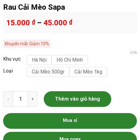
Rau Cải Mèo Sapa
15.000
₫
–
45.000
₫
Khuyến mãi: Giảm 10%
XÓA
Khu vực
Hà Nội
Hồ Chí Minh
Loại
Cải Mèo 500gr
Cải Mèo 1kg
Rau Cải Mèo Sapa số lượng
Thêm vào giỏ hàng
Mua sỉ
Mua ngay