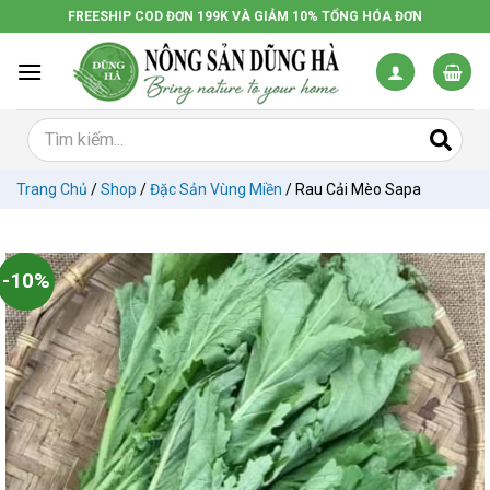
Chuyển
FREESHIP COD ĐƠN 199K VÀ GIẢM 10% TỔNG HÓA ĐƠN
đến
nội
dung
Trang Chủ
/
Shop
/
Đặc Sản Vùng Miền
/
Rau Cải Mèo Sapa
-10%