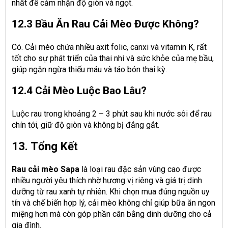
nhất để cảm nhận độ giòn và ngọt.
12.3 Bầu Ăn Rau Cải Mèo Được Không?
Có. Cải mèo chứa nhiều axit folic, canxi và vitamin K, rất
tốt cho sự phát triển của thai nhi và sức khỏe của mẹ bầu,
giúp ngăn ngừa thiếu máu và táo bón thai kỳ.
12.4 Cải Mèo Luộc Bao Lâu?
Luộc rau trong khoảng 2 – 3 phút sau khi nước sôi để rau
chín tới, giữ độ giòn và không bị đắng gắt.
13. Tổng Kết
Rau cải mèo Sapa
là loại rau đặc sản vùng cao được
nhiều người yêu thích nhờ hương vị riêng và giá trị dinh
dưỡng từ rau xanh tự nhiên. Khi chọn mua đúng nguồn uy
tín và chế biến hợp lý, cải mèo không chỉ giúp bữa ăn ngon
miệng hơn mà còn góp phần cân bằng dinh dưỡng cho cả
gia đình.