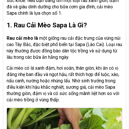
sức khỏe. Nếu bạn đang tìm một loại rau xanh giòn, đậm
đà và giàu dinh dưỡng cho bữa cơm gia đình, cải mèo
Sapa chính là lựa chọn số 1.
1. Rau Cải Mèo Sapa Là Gì?
Rau cải mèo là
một giống rau cải đặc trưng của vùng núi
cao Tây Bắc, đặc biệt phổ biến tại Sapa (Lào Cai). Loại rau
này thường được đồng bào dân tộc trồng và sử dụng từ
lâu trong các bữa ăn hằng ngày.
Cải mèo có lá xanh đậm, hơi xoăn, thân giòn, khi ăn có vị
đắng nhẹ ban đầu và ngọt hậu, rất thích hợp để luộc, xào,
nấu canh, nướng hoặc nhúng lẩu. Nhờ sinh trưởng trong
điều kiện khí hậu khắc nghiệt, sương giá, cải mèo Sapa
thường giòn, đậm vị và có sức sống mãnh liệt hơn so với
cải mèo trồng ở vùng thấp.