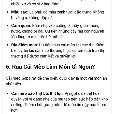
nhiều xơ và có vị đắng đậm.
Màu sắc:
Lá phải có màu xanh tươi đặc trưng, không
bị vàng ú, không dập nát.
Cảm quan:
Bấm nhẹ vào cuống lá thấy giòn, mọng
nước, không bị dai. Ưu tiên những cây rau còn nguyên
lớp lông tơ mịn trên bề mặt lá.
Địa điểm mua:
Ưu tiên mua cải mèo tại các địa điểm
bán uy tín lâu năm, có thương hiệu, có tên tuổi trên thị
trường để được cam kết về quyền lợi.
6. Rau Cải Mèo Làm Món Gì Ngon?
Cải mèo Sapa rất dễ chế biến, dưới đây là một vài món ăn
phổ biến:
Cải mèo xào thịt bò/thịt lợn:
Vị ngọt c ủa thịt hòa
quyện với vị đắng nhẹ của rau tạo nên sức hấp dẫn khó
cưỡng. Thêm chút gừng băm để món ăn dậy mùi thơm
hơn.