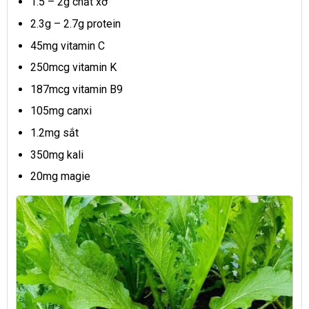
1.5 – 2g chất xơ
2.3g – 2.7g protein
45mg vitamin C
250mcg vitamin K
187mcg vitamin B9
105mg canxi
1.2mg sắt
350mg kali
20mg magie