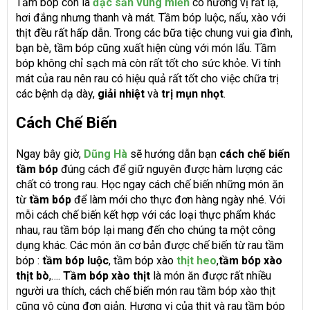
Tầm bóp còn là
đặc sản vùng miền
có hương vị rất lạ,
hơi đắng nhưng thanh và mát. Tầm bóp luộc, nấu, xào với
thịt đều rất hấp dẫn. Trong các bữa tiệc chung vui gia đình,
bạn bè, tầm bóp cũng xuất hiện cùng với món lẩu. Tầm
bóp không chỉ sạch mà còn rất tốt cho sức khỏe. Vì tính
mát của rau nên rau có hiệu quả rất tốt cho việc chữa trị
các bệnh dạ dày,
giải nhiệt
và
trị mụn nhọt
.
Cách Chế Biến
Ngay bây giờ,
Dũng Hà
sẽ hướng dẫn bạn
cách chế biến
tầm bóp
đúng cách để giữ nguyên được hàm lượng các
chất có trong rau. Học ngay cách chế biến những món ăn
từ
tầm bóp
để làm mới cho thực đơn hàng ngày nhé. Với
mỗi cách chế biến kết hợp với các loại thực phẩm khác
nhau, rau tầm bóp lại mang đến cho chúng ta một công
dụng khác. Các món ăn cơ bản được chế biến từ rau tầm
bóp :
tầm bóp luộc
, tầm bóp xào
thịt heo
,
tầm bóp xào
thịt bò
,….
T
ầm bóp xào thịt
là món ăn được rất nhiều
người ưa thích, cách chế biến món rau tầm bóp xào thịt
cũng vô cùng đơn giản. Hương vị của thịt và rau tầm bóp