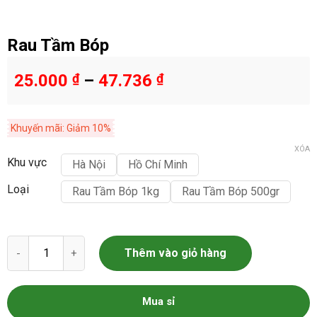
Rau Tầm Bóp
25.000
₫
–
47.736
₫
Khuyến mãi: Giảm 10%
XÓA
Khu vực
Hà Nội
Hồ Chí Minh
Loại
Rau Tầm Bóp 1kg
Rau Tầm Bóp 500gr
Rau Tầm Bóp số lượng
Thêm vào giỏ hàng
Mua sỉ