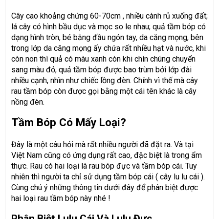
Cây cao khoảng chứng 60-70cm , nhiều cành rủ xuống đất;
lá cây có hình bầu dục và mọc so le nhau; quả tầm bóp có
dạng hình tròn, bé bằng đầu ngón tay, da căng mọng, bên
trong lớp da căng mọng ấy chứa rất nhiều hạt và nước, khi
còn non thì quả có màu xanh còn khi chín chúng chuyển
sang màu đỏ, quả tầm bóp được bao trùm bởi lớp đài
nhiều cạnh, nhìn như chiếc lồng đèn. Chính vì thế mà cây
rau tầm bóp còn được gọi bằng một cái tên khác là cây
nồng đèn.
Tầm Bóp Có Mấy Loại?
Đây là một câu hỏi mà rất nhiều người đã đặt ra. Và tại
Việt Nam cũng có ứng dụng rất cao, đặc biệt là trong ẩm
thực. Rau có hai loại là rau bóp đực và tầm bóp cái. Tuy
nhiên thì người ta chỉ sử dụng tầm bóp cái ( cây lu lu cái ).
Cùng chú ý những thông tin dưới đây để phân biệt được
hai loại rau tầm bóp này nhé !
Phân Biệt Lulu Cái Và Lulu Đực