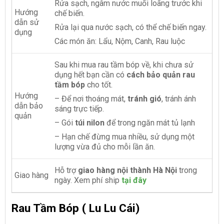
Rửa sạch, ngâm nước muối loãng trước khi
Hướng
chế biến.
dẫn sử
Rửa lại qua nước sạch, có thể chế biến ngay.
dụng
Các món ăn: Lẩu, Nộm, Canh, Rau luộc
Sau khi mua rau tầm bóp về, khi chưa sử
dụng hết bạn cần có
cách bảo quản rau
tầm bóp
cho tốt.
Hướng
– Để nơi thoáng mát,
tránh gió
, tránh ánh
dẫn bảo
sáng trực tiếp.
quản
– Gói
túi nilon
để trong ngăn mát tủ lạnh
– Hạn chế đừng mua nhiều, sử dụng một
lượng vừa đủ cho mỗi lần ăn.
Hỗ trợ
giao hàng nội thành Hà Nội
trong
Giao hàng
ngày. Xem phí ship
tại đây
Rau Tầm Bóp ( Lu Lu Cái)