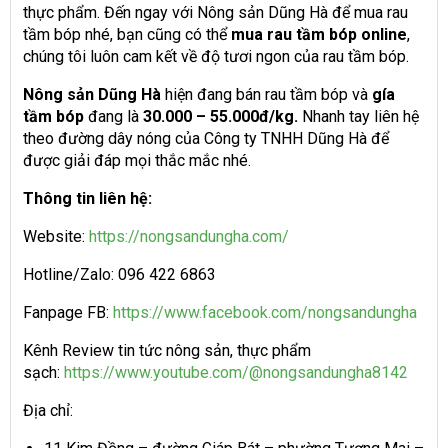
thực phẩm. Đến ngay với Nông sản Dũng Hà để mua rau
tầm bóp nhé, bạn cũng có thể
mua rau tầm bóp online
,
chúng tôi luôn cam kết về độ tươi ngon của rau tầm bóp.
Nông sản Dũng Hà
hiện đang bán rau tầm bóp và
gía
tầm bóp
đang là
30.000 – 55.000đ/kg.
Nhanh tay liên hệ
theo đường dây nóng của Công ty TNHH Dũng Hà để
được giải đáp mọi thắc mắc nhé.
Thông tin liên hệ:
Website:
https://nongsandungha.com/
Hotline/Zalo: 096 422 6863
Fanpage FB:
https://www.facebook.com/nongsandungha
Kênh Review tin tức nông sản, thực phẩm
sạch:
https://www.youtube.com/@nongsandungha8142
Địa chỉ: