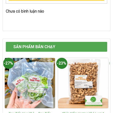
Chưa có bình luận nào
SẢN PHẨM BÁN CHẠY
-27%
-23%
-