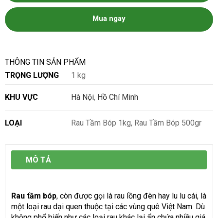
Mua ngay
THÔNG TIN SẢN PHẨM
TRỌNG LƯỢNG
1 kg
KHU VỰC
Hà Nội
,
Hồ Chí Minh
LOẠI
Rau Tầm Bóp 1kg, Rau Tầm Bóp 500gr
MÔ TẢ
Rau tầm bóp
, còn được gọi là rau lồng đèn hay lu lu cái, là
một loại rau dại quen thuộc tại các vùng quê Việt Nam. Dù
không phổ biến như các loại rau khác lại ẩn chứa nhiều giá