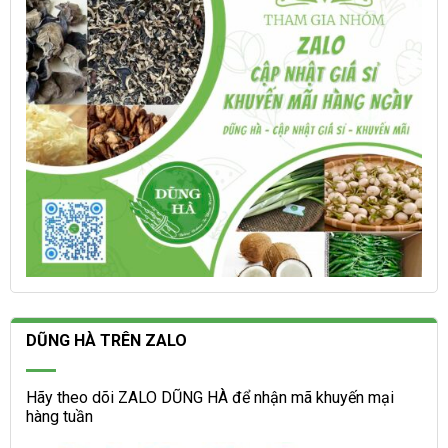
chọn
chọn
trên
trên
trang
trang
sản
sản
phẩm
phẩm
DŨNG HÀ TRÊN ZALO
Hãy theo dõi ZALO DŨNG HÀ để nhận mã khuyến mại
hàng tuần