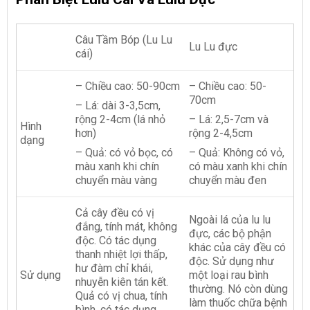
Câu Tầm Bóp (Lu Lu
Lu Lu đực
cái)
– Chiều cao: 50-90cm
– Chiều cao: 50-
70cm
– Lá: dài 3-3,5cm,
rộng 2-4cm (lá nhỏ
– Lá: 2,5-7cm và
Hình
hơn)
rộng 2-4,5cm
dạng
– Quả: có vỏ bọc, có
– Quả: Không có vỏ,
màu xanh khi chín
có màu xanh khi chín
chuyển màu vàng
chuyển màu đen
Cả cây đều có vị
Ngoài lá của lu lu
đắng, tính mát, không
đực, các bộ phận
độc. Có tác dụng
khác của cây đều có
thanh nhiệt lợi thấp,
độc. Sử dụng như
hư đàm chỉ khái,
Sử dụng
một loại rau bình
nhuyễn kiên tán kết.
thường. Nó còn dùng
Quả có vị chua, tính
làm thuốc chữa bệnh
bình, có tác dụng