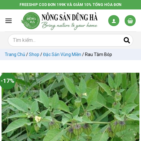
Chuyển
FREESHIP COD ĐƠN 199K VÀ GIẢM 10% TỔNG HÓA ĐƠN
đến
nội
dung
Trang Chủ
/
Shop
/
Đặc Sản Vùng Miền
/
Rau Tầm Bóp
-17%