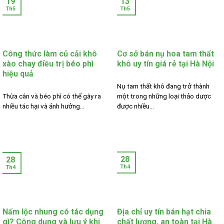
19
13
Th5
Th5
Công thức làm củ cải khô
Cơ sở bán nụ hoa tam thất
xào chay điều trị béo phì
khô uy tín giá rẻ tại Hà Nội
hiệu quả
Nụ tam thất khô đang trở thành
Thừa cân và béo phì có thể gây ra
một trong những loại thảo dược
nhiều tác hại và ảnh hưởng...
được nhiều...
28
28
Th4
Th4
Nấm lộc nhung có tác dụng
Địa chỉ uy tín bán hạt chia
gì? Công dụng và lưu ý khi
chất lượng, an toàn tại Hà