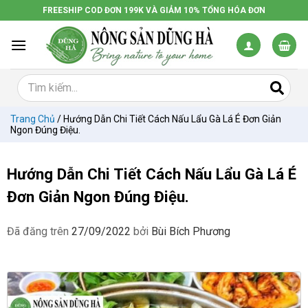
Chuyển
FREESHIP COD ĐƠN 199K VÀ GIẢM 10% TỔNG HÓA ĐƠN
đến
nội
dung
Trang Chủ
/
Hướng Dẫn Chi Tiết Cách Nấu Lẩu Gà Lá É Đơn Giản
Ngon Đúng Điệu.
Hướng Dẫn Chi Tiết Cách Nấu Lẩu Gà Lá É
Đơn Giản Ngon Đúng Điệu.
Đã đăng trên
27/09/2022
bởi
Bùi Bích Phương