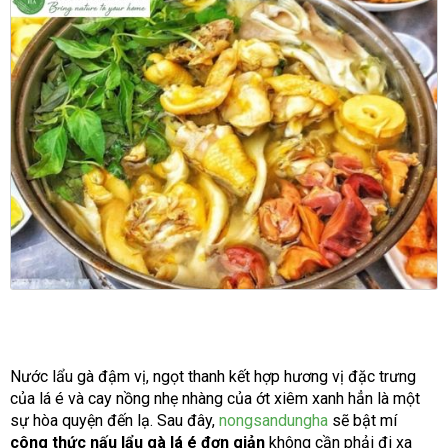
Nước lẩu gà đậm vị, ngọt thanh kết hợp hương vị đặc trưng
của lá é và cay nồng nhẹ nhàng của ớt xiêm xanh hẳn là một
sự hòa quyện đến lạ. Sau đây,
nongsandungha
sẽ bật mí
công thức nấu lẩu gà lá é đơn giản
không cần phải đi xa