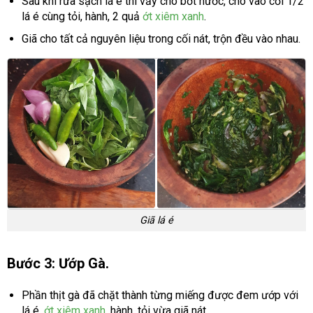
Sau khi rửa sạch lá é thì vẩy cho bớt nước, cho vào cối 1/2
lá é cùng tỏi, hành, 2 quả
ớt xiêm xanh
.
Giã cho tất cả nguyên liệu trong cối nát, trộn đều vào nhau.
Giã lá é
Bước 3: Ướp Gà.
Phần thịt gà đã chặt thành từng miếng được đem ướp với
lá é,
ớt xiêm xanh
, hành, tỏi vừa giã nát.