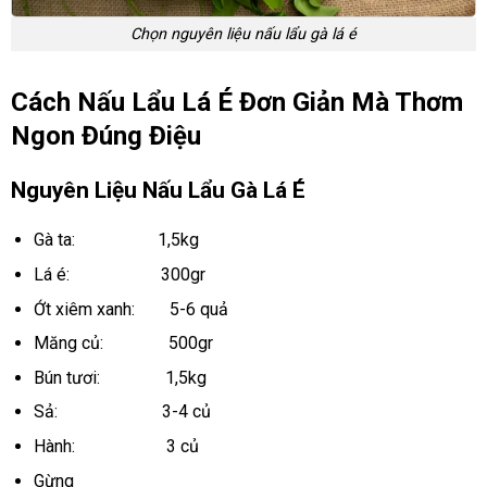
Chọn nguyên liệu nấu lẩu gà lá é
Cách Nấu Lẩu Lá É Đơn Giản Mà Thơm
Ngon Đúng Điệu
Nguyên Liệu Nấu Lẩu Gà Lá É
Gà ta: 1,5kg
Lá é: 300gr
Ớt xiêm xanh: 5-6 quả
Măng củ: 500gr
Bún tươi: 1,5kg
Sả: 3-4 củ
Hành: 3 củ
Gừng