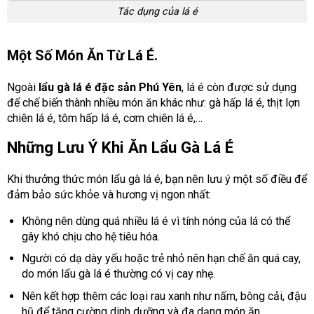
Tác dụng của lá é
Một Số Món Ăn Từ Lá É.
Ngoài
lẩu gà lá é đặc sản Phú Yên
, lá é còn được sử dụng
để chế biến thành nhiều món ăn khác như: gà hấp lá é, thịt lợn
chiên lá é, tôm hấp lá é, cơm chiên lá é,…
Những Lưu Ý Khi Ăn Lẩu Gà Lá É
Khi thưởng thức món lẩu gà lá é, bạn nên lưu ý một số điều để
đảm bảo sức khỏe và hương vị ngon nhất:
Không nên dùng quá nhiều lá é vì tính nóng của lá có thể
gây khó chịu cho hệ tiêu hóa.
Người có dạ dày yếu hoặc trẻ nhỏ nên hạn chế ăn quá cay,
do món lẩu gà lá é thường có vị cay nhẹ.
Nên kết hợp thêm các loại rau xanh như nấm, bông cải, đậu
hũ để tăng cường dinh dưỡng và đa dạng món ăn.