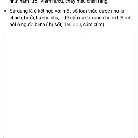
như: nấm lưỡi, viêm nướu, chảy máu chân răng,…
Sử dụng lá é kết hợp với một số loại thảo dược như lá
chanh, bưởi, hương nhu,… để nấu nước xông cho ra hết mồ
hôi ở người bệnh ( bị sốt,
đau đầu
, cảm cúm).