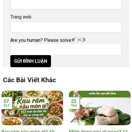
Trang web
Are you human? Please solve:
Các Bài Viết Khác
07
22
Th7
Th6
Rau răm nấu món gì? 10
Miến dong nấu gì ngon? 11