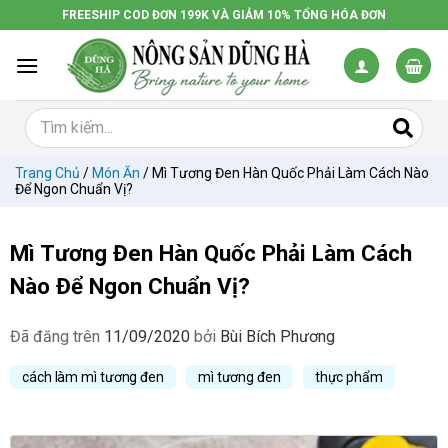
Chuyển
FREESHIP COD ĐƠN 199K VÀ GIẢM 10% TỔNG HÓA ĐƠN
đến
nội
dung
Trang Chủ
/
Món Ăn
/
Mì Tương Đen Hàn Quốc Phải Làm Cách Nào
Để Ngon Chuẩn Vị?
Mì Tương Đen Hàn Quốc Phải Làm Cách
Nào Để Ngon Chuẩn Vị?
Đã đăng trên
11/09/2020
bởi
Bùi Bích Phương
cách làm mì tương đen
mì tương đen
thực phẩm