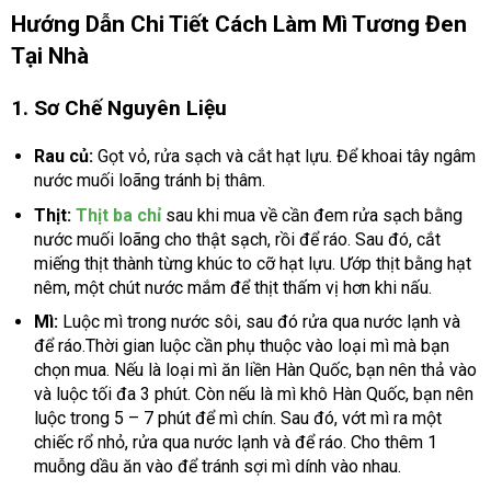
Hướng Dẫn Chi Tiết Cách Làm Mì Tương Đen
Tại Nhà
1. Sơ Chế Nguyên Liệu
Rau củ:
Gọt vỏ, rửa sạch và cắt hạt lựu. Để khoai tây ngâm
nước muối loãng tránh bị thâm.
Thịt:
Thịt ba chỉ
sau khi mua về cần đem rửa sạch bằng
nước muối loãng cho thật sạch, rồi để ráo. Sau đó, cắt
miếng thịt thành từng khúc to cỡ hạt lựu. Ướp thịt bằng hạt
nêm, một chút nước mắm để thịt thấm vị hơn khi nấu.
Mì:
Luộc mì trong nước sôi, sau đó rửa qua nước lạnh và
để ráo.Thời gian luộc cần phụ thuộc vào loại mì mà bạn
chọn mua. Nếu là loại mì ăn liền Hàn Quốc, bạn nên thả vào
và luộc tối đa 3 phút. Còn nếu là mì khô Hàn Quốc, bạn nên
luộc trong 5 – 7 phút để mì chín. Sau đó, vớt mì ra một
chiếc rổ nhỏ, rửa qua nước lạnh và để ráo. Cho thêm 1
muỗng dầu ăn vào để tránh sợi mì dính vào nhau.