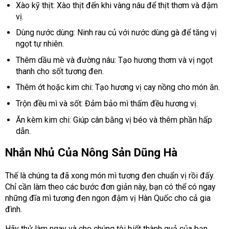
Xào kỹ thịt: Xào thịt đến khi vàng nâu để thịt thơm và đậm
vị.
Dùng nước dùng: Ninh rau củ với nước dùng gà để tăng vị
ngọt tự nhiên.
Thêm dầu mè và đường nâu: Tạo hương thơm và vị ngọt
thanh cho sốt tương đen.
Thêm ớt hoặc kim chi: Tạo hương vị cay nồng cho món ăn.
Trộn đều mì và sốt: Đảm bảo mì thấm đều hương vị.
Ăn kèm kim chi: Giúp cân bằng vị béo và thêm phần hấp
dẫn.
Nhắn Nhủ Của Nông Sản Dũng Hà
Thế là chúng ta đã xong món mì tương đen chuẩn vị rồi đấy.
Chỉ cần làm theo các bước đơn giản này, bạn có thể có ngay
những đĩa mì tương đen ngon đậm vị Hàn Quốc cho cả gia
đình.
Hãy thử làm ngay và cho chúng tôi biết thành quả của bạn