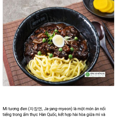
Mì tương đen (자장면, Ja-jang-myeon) là một món ăn nổi
tiếng trong ẩm thực Hàn Quốc, kết hợp hài hòa giữa mì và