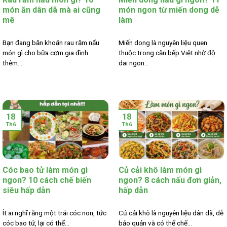
món ăn dân dã mà ai cũng
món ngon từ miến dong dễ
mê
làm
Bạn đang băn khoăn rau răm nấu
Miến dong là nguyên liệu quen
món gì cho bữa cơm gia đình
thuộc trong căn bếp Việt nhờ độ
thêm...
dai ngon...
18
18
Th6
Th6
Cóc bao tử làm món gì
Củ cải khô làm món gì
ngon? 10 cách chế biến
ngon? 8 cách nấu đơn giản,
siêu hấp dẫn
hấp dẫn
Ít ai nghĩ rằng một trái cóc non, tức
Củ cải khô là nguyên liệu dân dã, dễ
cóc bao tử, lại có thể...
bảo quản và có thể chế...