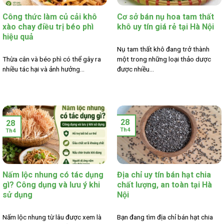
Công thức làm củ cải khô
Cơ sở bán nụ hoa tam thất
xào chay điều trị béo phì
khô uy tín giá rẻ tại Hà Nội
hiệu quả
Nụ tam thất khô đang trở thành
Thừa cân và béo phì có thể gây ra
một trong những loại thảo dược
nhiều tác hại và ảnh hưởng...
được nhiều...
28
28
Th4
Th4
Nấm lộc nhung có tác dụng
Địa chỉ uy tín bán hạt chia
gì? Công dụng và lưu ý khi
chất lượng, an toàn tại Hà
sử dụng
Nội
Nấm lộc nhung từ lâu được xem là
Bạn đang tìm địa chỉ bán hạt chia