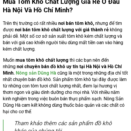
Mua Tôm Khô Chất Lượng Giá Rẻ Ở Đâu
Hà Nội Và Hồ Chí Minh?
Trên thị trường có rất nhiều
nơi bán tôm khô,
nhưng để tìm
được
nơi bán tôm khô chất lượng với giá thành rẻ
không
phải dễ. Một số cơ sở sản xuất tôm khô kém chất lượng và
bán với giá cao khiến người tiêu dùng mất tiền oan vào hàng
kém chất lượng.
Muốn
mua tôm khô chất lượng
thì các bạn nên đến
những
nơi chuyên bán đồ khô uy tín tại Hà Nội và Hồ Chí
Minh.
Nông sản Dũng Hà
cũng là một trong những địa chỉ tốt
nhất chuyên bán đồ khô. Sản phẩm tôm khô tại đây được làm
từ những con tôm tươi chất lượng nhất, đem lại hương vị
thơm ngon và giàu dinh dưỡng cho mọi nhà. Với nhiều năm
kinh nghiệm trong việc buôn bán thực phẩm sạch. Nông Sản
Dũng Hà cam kết không dùng thuốc bảo quản và các chất có
hại cho cơ thể.
Tham khảo thêm các sản phẩm đồ khô
khác của chúng tôi