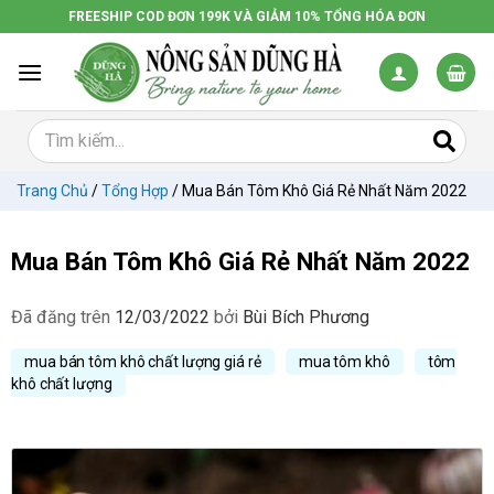
Chuyển
FREESHIP COD ĐƠN 199K VÀ GIẢM 10% TỔNG HÓA ĐƠN
đến
nội
dung
Trang Chủ
/
Tổng Hợp
/
Mua Bán Tôm Khô Giá Rẻ Nhất Năm 2022
Mua Bán Tôm Khô Giá Rẻ Nhất Năm 2022
Đã đăng trên
12/03/2022
bởi
Bùi Bích Phương
mua bán tôm khô chất lượng giá rẻ
mua tôm khô
tôm
khô chất lượng