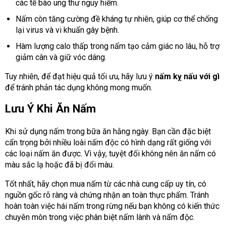
các tế bào ung thư nguy hiểm.
Nấm còn tăng cường đề kháng tự nhiên, giúp cơ thể chống
lại virus và vi khuẩn gây bệnh.
Hàm lượng calo thấp trong nấm tạo cảm giác no lâu, hỗ trợ
giảm cân và giữ vóc dáng.
Tuy nhiên, để đạt hiệu quả tối ưu, hãy lưu ý
nấm kỵ nấu với gì
để tránh phản tác dụng không mong muốn.
Lưu Ý Khi Ăn Nấm
Khi sử dụng nấm trong bữa ăn hằng ngày. Bạn cần đặc biệt
cẩn trọng bởi nhiều loài nấm độc có hình dạng rất giống với
các loại nấm ăn được. Vì vậy, tuyệt đối không nên ăn nấm có
màu sắc lạ hoặc đã bị đổi màu.
Tốt nhất, hãy chọn mua nấm từ các nhà cung cấp uy tín, có
nguồn gốc rõ ràng và chứng nhận an toàn thực phẩm. Tránh
hoàn toàn việc hái nấm trong rừng nếu bạn không có kiến thức
chuyên môn trong việc phân biệt nấm lành và nấm độc.