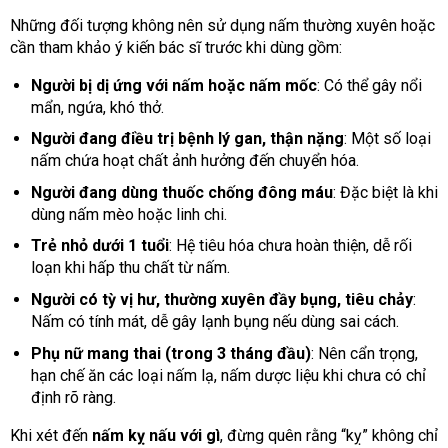
Những đối tượng không nên sử dụng nấm thường xuyên hoặc
cần tham khảo ý kiến bác sĩ trước khi dùng gồm:
Người bị dị ứng với nấm hoặc nấm mốc
: Có thể gây nổi
mẩn, ngứa, khó thở.
Người đang điều trị bệnh lý gan, thận nặng
: Một số loại
nấm chứa hoạt chất ảnh hưởng đến chuyển hóa.
Người đang dùng thuốc chống đông máu
: Đặc biệt là khi
dùng nấm mèo hoặc linh chi.
Trẻ nhỏ dưới 1 tuổi
: Hệ tiêu hóa chưa hoàn thiện, dễ rối
loạn khi hấp thu chất từ nấm.
Người có tỳ vị hư, thường xuyên đầy bụng, tiêu chảy
:
Nấm có tính mát, dễ gây lạnh bụng nếu dùng sai cách.
Phụ nữ mang thai (trong 3 tháng đầu)
: Nên cẩn trọng,
hạn chế ăn các loại nấm lạ, nấm dược liệu khi chưa có chỉ
định rõ ràng.
Khi xét đến
nấm kỵ nấu với gì
, đừng quên rằng “kỵ” không chỉ