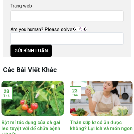
Trang web
Are you human? Please solve:
Các Bài Viết Khác
23
28
Th6
Th6
Bật mí tác dụng của cà gai
Thân súp lơ có ăn được
leo tuyệt vời để chữa bệnh
không? Lợi ích và món ngon