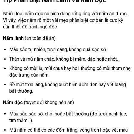
Tip Phân Biệt Nấm Lành Và Nấm Độc
Nhiều loại nấm độc có hình dạng rất giống với nấm ăn được.
Vì vậy, việc nắm rõ một vài mẹo phân biệt cơ bản là cực kỳ
cần thiết để tránh ngộ độc.
Nấm lành
(an toàn để ăn)
Màu sắc tự nhiên, tươi sáng, không quá sặc sỡ.
Thân và mũ nấm chắc, không bị mềm, dập hoặc nhớt.
Không có mùi lạ, mùi chua hay hôi; thường có mùi thơm nhẹ
đặc trưng của nấm.
Bề mặt trơn láng, không xuất hiện đốm đen hay vết loang
bất thường.
Nấm độc
(tuyệt đối không nên ăn)
Màu sắc sặc sỡ, chói hoặc bất thường (đỏ tươi, xanh lục,
tím thẫm…).
Mũ nấm có thể có các đốm trắng, vòng tròn hoặc vết màu