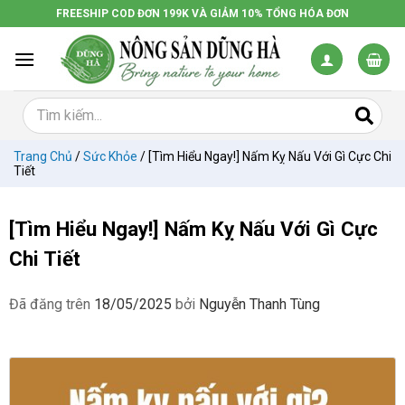
Chuyển
FREESHIP COD ĐƠN 199K VÀ GIẢM 10% TỔNG HÓA ĐƠN
đến
nội
dung
Trang Chủ
/
Sức Khỏe
/
[Tìm Hiểu Ngay!] Nấm Kỵ Nấu Với Gì Cực Chi
Tiết
[Tìm Hiểu Ngay!] Nấm Kỵ Nấu Với Gì Cực
Chi Tiết
Đã đăng trên
18/05/2025
bởi
Nguyễn Thanh Tùng