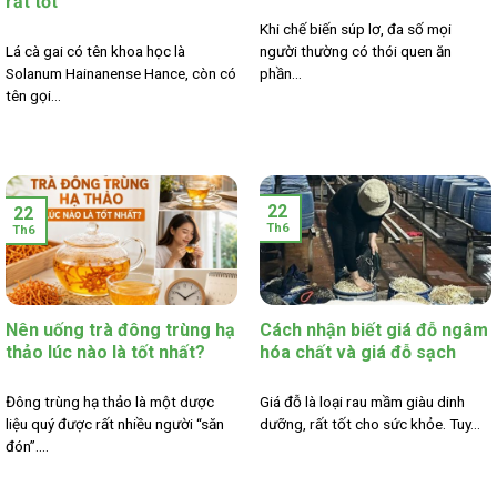
rất tốt
Khi chế biến súp lơ, đa số mọi
Lá cà gai có tên khoa học là
người thường có thói quen ăn
Solanum Hainanense Hance, còn có
phần...
tên gọi...
22
22
Th6
Th6
Nên uống trà đông trùng hạ
Cách nhận biết giá đỗ ngâm
thảo lúc nào là tốt nhất?
hóa chất và giá đỗ sạch
Đông trùng hạ thảo là một dược
Giá đỗ là loại rau mầm giàu dinh
liệu quý được rất nhiều người “săn
dưỡng, rất tốt cho sức khỏe. Tuy...
đón”....