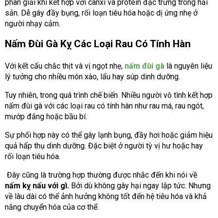
phân giải khi kết hợp với canxi và protein đặc trưng trong hải
sản. Dễ gây đầy bụng, rối loạn tiêu hóa hoặc dị ứng nhẹ ở
người nhạy cảm.
Nấm Đùi Gà Kỵ Các Loại Rau Có Tính Hàn
Với kết cấu chắc thịt và vị ngọt nhẹ,
nấm đùi gà
là nguyên liệu
lý tưởng cho nhiều món xào, lẩu hay súp dinh dưỡng.
Tuy nhiên, trong quá trình chế biến. Nhiều người vô tình kết hợp
nấm đùi gà với các loại rau có tính hàn như rau má, rau ngót,
mướp đắng hoặc bầu bí.
Sự phối hợp này có thể gây lạnh bụng, đầy hơi hoặc giảm hiệu
quả hấp thụ dinh dưỡng. Đặc biệt ở người tỳ vị hư hoặc hay
rối loạn tiêu hóa.
Đây cũng là trường hợp thường được nhắc đến khi nói về
nấm kỵ nấu với gì.
B
ởi dù không gây hại ngay lập tức. Nhưng
về lâu dài có thể ảnh hưởng không tốt đến hệ tiêu hóa và khả
năng chuyển hóa của cơ thể.