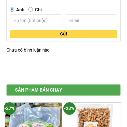
Anh
Chị
GỬI
Chưa có bình luận nào
SẢN PHẨM BÁN CHẠY
-27%
-23%
-