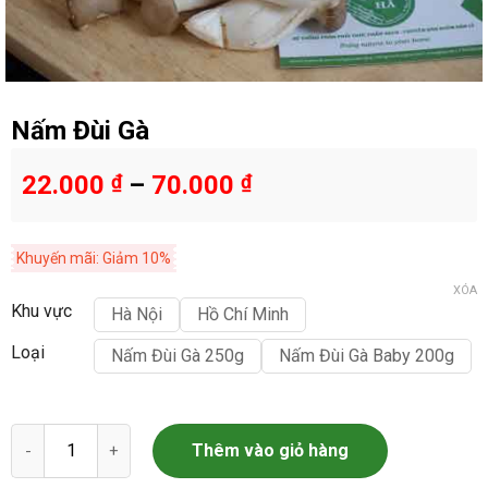
Nấm Đùi Gà
22.000
₫
–
70.000
₫
Khuyến mãi: Giảm 10%
XÓA
Khu vực
Hà Nội
Hồ Chí Minh
Loại
Nấm Đùi Gà 250g
Nấm Đùi Gà Baby 200g
Nấm Đùi Gà số lượng
Thêm vào giỏ hàng