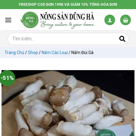
Chuyển
FREESHIP COD ĐƠN 199K VÀ GIẢM 10% TỔNG HÓA ĐƠN
đến
nội
dung
Trang Chủ
/
Shop
/
Nấm Các Loại
/
Nấm Đùi Gà
-51%