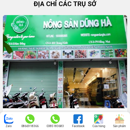
ĐỊA CHỈ CÁC TRỤ SỞ
Trụ Sở Chính Phân Phối Và Bán Lẻ Hà Nội
Zalo
0866918366
0385183683
Facebook
Cửa hàng
Sản phẩm