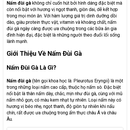
Nấm đùi gà
không chỉ cuốn hút bởi hình dáng đặc biệt mà
còn nổi bật với hương vị ngọt thanh, giòn dai, dễ kết hợp
trong mọi món ăn. Với hàm lượng giá trị dinh dưỡng dồi
dào, giàu protein thực vật, vitamin và khoáng chất, nấm
đùi gà ngày càng được ưa chuộng trong các bữa ăn gia
đình hiện đại, đặc biệt là những người theo đuổi lối sống
lành mạnh.
Giới Thiệu Về Nấm Đùi Gà
Nấm Đùi Gà Là Gì?
Nấm đùi gà
(tên gọi khoa học là: Pleurotus Eryngii) là một
trong những loại nấm cao cấp, thuộc họ nấm sò. Đặc biệt
nổi bật là thân nấm dày, chắc, mịn như đùi gà, cùng với mũ
nấm nhỏ gọn, có màu kem nhạt tự nhiên. Loại nấm này có
hương vị béo nhẹ, ngọt thanh, độ giòn tự nhiên khi nấu
chín, rất được ưa chuộng trong ẩm thực châu Á và châu
Âu.