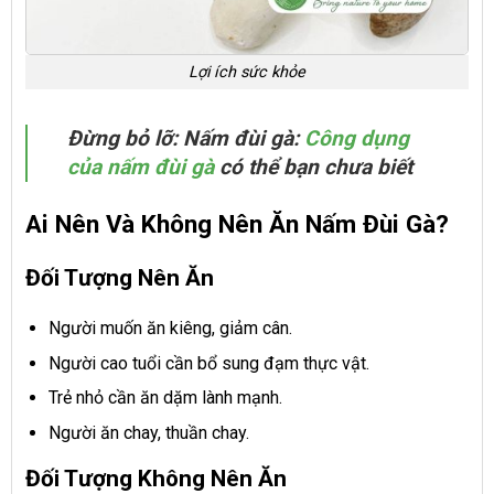
Lợi ích sức khỏe
Đừng bỏ lỡ: Nấm đùi gà:
Công dụng
của nấm đùi gà
có thể bạn chưa biết
Ai Nên Và Không Nên Ăn Nấm Đùi Gà?
Đối Tượng Nên Ăn
Người muốn ăn kiêng, giảm cân.
Người cao tuổi cần bổ sung đạm thực vật.
Trẻ nhỏ cần ăn dặm lành mạnh.
Người ăn chay, thuần chay.
Đối Tượng Không Nên Ăn