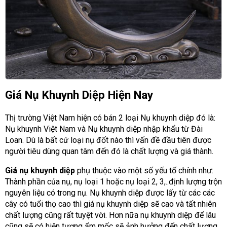
Giá Nụ Khuynh Diệp Hiện Nay
Thị trường Việt Nam hiện có bán 2 loại Nụ khuynh diệp đó là:
Nụ khuynh Việt Nam và Nụ khuynh diệp nhập khẩu từ Đài
Loan. Dù là bất cứ loại nụ đốt nào thì vấn đề đầu tiên được
người tiêu dùng quan tâm đến đó là chất lượng và giá thành.
Giá nụ khuynh diệp
phụ thuộc vào một số yếu tố chính như:
Thành phần của nụ, nụ loại 1 hoặc nụ loại 2, 3,..định lượng trộn
nguyên liệu có trong nụ. Nụ khuynh diệp được lấy từ các các
cây có tuổi thọ cao thì giá nụ khuynh diệp sẽ cao và tất nhiên
chất lượng cũng rất tuyệt vời. Hơn nữa nụ khuynh diệp để lâu
cũng sẽ có hiện tượng ẩm mốc sẽ ảnh hưởng đến chất lượng