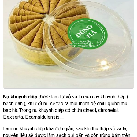
Nụ khuynh diệp
được làm từ vỏ và lá của cây khuynh diệp (
bạch đàn ), khi đốt nụ sẽ tạo ra mùi thơm dễ chịu, giống mùi
bạc hà. Trong nụ khuynh diệp có chứa cineol, citronelal,
E.exserta, E.camaldulensis….
Làm nụ khuynh diệp khá đơn giản, sau khi thu thập vỏ và lá,
nguyên liệu sẽ được làm sạch bụi bẩn và côn trùng bám trên