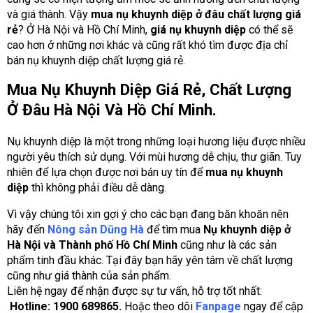
và giá thành. Vậy
mua nụ khuynh diệp ở đâu chất lượng giá
rẻ
? Ở Hà Nội và Hồ Chí Minh,
giá nụ khuynh diệp
có thể sẽ
cao hơn ở những nơi khác và cũng rất khó tìm được địa chỉ
bán nụ khuynh diệp chất lượng giá rẻ.
Mua Nụ Khuynh Diệp Giá Rẻ, Chất Lượng
Ở Đâu Hà Nội Và Hồ Chí Minh.
Nụ khuynh diệp là một trong những loại hương liệu được nhiều
người yêu thích sử dụng. Với mùi hương dễ chịu, thư giãn. Tuy
nhiên để lựa chọn được nơi bán uy tín để
mua nụ khuynh
diệp
thì không phải điều dễ dàng.
Vì vậy chúng tôi xin gợi ý cho các bạn đang băn khoăn nên
hãy đến
Nông sản Dũng Hà
để tìm mua
Nụ khuynh diệp ở
Hà Nội và Thành phố Hồ Chí Minh
cũng như là các sản
phẩm tinh đầu khác. Tại đây bạn hãy yên tâm về chất lượng
cũng như giá thành của sản phẩm.
Liên hệ ngay để nhận được sự tư vấn, hỗ trợ tốt nhất:
Hotline: 1900 689865.
Hoặc theo dõi
Fanpage
ngay để cập