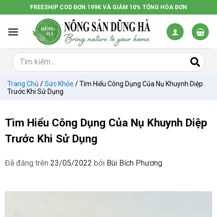
Chuyển
FREESHIP COD ĐƠN 199K VÀ GIẢM 10% TỔNG HÓA ĐƠN
đến
nội
dung
Trang Chủ
/
Sức Khỏe
/
Tìm Hiểu Công Dụng Của Nụ Khuynh Diệp
Trước Khi Sử Dụng
Tìm Hiểu Công Dụng Của Nụ Khuynh Diệp
Trước Khi Sử Dụng
Đã đăng trên
23/05/2022
bởi
Bùi Bích Phương