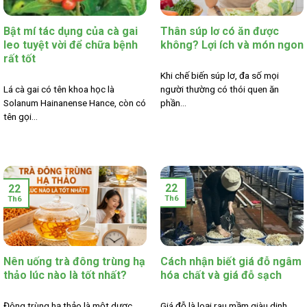
Bật mí tác dụng của cà gai
Thân súp lơ có ăn được
leo tuyệt vời để chữa bệnh
không? Lợi ích và món ngon
rất tốt
Khi chế biến súp lơ, đa số mọi
Lá cà gai có tên khoa học là
người thường có thói quen ăn
Solanum Hainanense Hance, còn có
phần...
tên gọi...
22
22
Th6
Th6
Nên uống trà đông trùng hạ
Cách nhận biết giá đỗ ngâm
thảo lúc nào là tốt nhất?
hóa chất và giá đỗ sạch
Đông trùng hạ thảo là một dược
Giá đỗ là loại rau mầm giàu dinh