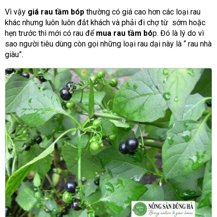
Vì vậy
giá rau tầm bóp
thường có giá cao hơn các loại rau
khác nhưng luôn luôn đắt khách và phải đi chợ từ sớm hoặc
hẹn trước thì mới có rau để
mua rau tầm bó
p. Đó là lý do vì
sao người tiêu dùng còn gọi những loại rau dại này là “ rau nhà
giàu”.