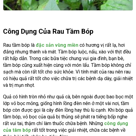
Công Dụng Của Rau Tầm Bóp
Rau tầm bóp là
đặc sản vùng miền
có hương vị rất lạ, hơi
đắng nhưng thanh và mát. Tầm bóp luộc, nấu, xào với thịt đều
rất hấp dẫn. Trong các bữa tiệc chung vui gia đình, bạn bè,
tầm bóp cũng xuất hiện cùng với món lẩu. Tầm bóp không chỉ
sạch mà còn rất tốt cho sức khỏe. Vì tính mát của rau nên rau
có hiệu quả rất tốt cho việc chữa trị các bệnh dạ dày, giải nhiệt
và trị mụn nhọt.
Quả có hình tròn nhỏ như quả cà, bên ngoài được bao bọc một
lớp vỏ bọc mỏng, giống hình lồng đèn nên ở một vài nơi, tầm
bóp còn được gọi là cây đèn lồng hay thù lù cạnh. Khi bóp quả
tầm bóp, vỏ bọc của quả bị thủng sẽ phát ra tiếng bốp nghe
rất vui tai, thậm chí làm thuốc chữa bệnh. Những
công dụng
của tâm bóp
rất tốt trong việc giải nhiệt, chữa các bệnh về