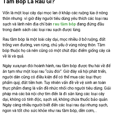
Tầm Bóp Là Rau Gì?
Vốn là một loại cây dại mọc lan ở khắp các ruộng lúa ở nông
thôn nhưng vì giờ đây người tiêu dùng yêu thích các loại rau
sạch và lành nên địa chỉ bán
rau tầm bóp
đang đứng đầu
trong danh sách các loại rau sạch được lùng.
Rau tầm bóp là một loài cây dại, mọc nhiều ở bở ruộng, đất
trống ven đường, ven rừng, chủ yếu ở vùng nông thôn. Tầm
bóp thuộc họ cà nên cũng có một chút đặc điểm giống cây cà
về lá và quả.
Ngày xưa,nạn đói hoành hành, rau tầm bóp được thu hái về để
ăn tạm như một loại rau “cứu đói”. Giờ đây xã hội phát triển,
người dân cũng có điều kiện để có thể mua các loại thực
phẩm quý, đắt tiền hơn. Tuy nhiên vấn đề về vệ sinh an toàn
thực phẩm đang là vấn đề nhức nhối cho người tiêu dùng. Giải
pháp mà các bà nội chợ tìm đến là đi săn lùng các loại cây
dại, không có tính độc, sạch sẽ, không chứa thuốc bảo quản.
Ngày càng nhiều người biết đến các loại rau dại nhưng sạch,
ngon và tốt cho sức khỏe như rau tầm bóp, dền cơm,…