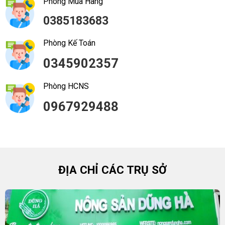
Phòng Mua Hàng
0385183683
Phòng Kế Toán
0345902357
Phòng HCNS
0967929488
ĐỊA CHỈ CÁC TRỤ SỞ