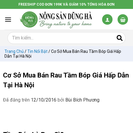
Chuyển
FREESHIP COD ĐƠN 199K VÀ GIẢM 10% TỔNG HÓA ĐƠN
đến
nội
dung
Trang Chủ
/
Tin Nổi Bật
/
Cơ Sở Mua Bán Rau Tầm Bóp Giá Hấp
Dẫn Tại Hà Nội
Cơ Sở Mua Bán Rau Tầm Bóp Giá Hấp Dẫn
Tại Hà Nội
Đã đăng trên
12/10/2016
bởi
Bùi Bích Phương