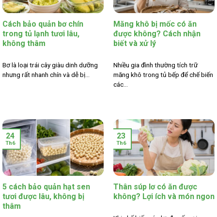
Cách bảo quản bơ chín
Măng khô bị mốc có ăn
trong tủ lạnh tươi lâu,
được không? Cách nhận
không thâm
biết và xử lý
Bơ là loại trái cây giàu dinh dưỡng
Nhiều gia đình thường tích trữ
nhưng rất nhanh chín và dễ bị...
măng khô trong tủ bếp để chế biến
các...
24
23
Th6
Th6
5 cách bảo quản hạt sen
Thân súp lơ có ăn được
tươi được lâu, không bị
không? Lợi ích và món ngon
thâm