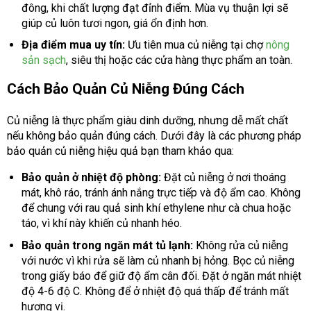
đông, khi chất lượng đạt đỉnh điểm. Mùa vụ thuận lợi sẽ
giúp củ luôn tươi ngon, giá ổn định hơn.
Địa điểm mua uy tín:
Ưu tiên mua củ niễng tại chợ
nông
sản sạch
, siêu thị hoặc các cửa hàng thực phẩm an toàn.
Cách Bảo Quản Củ Niễng Đúng Cách
Củ niễng là thực phẩm giàu dinh dưỡng, nhưng dễ mất chất
nếu không bảo quản đúng cách. Dưới đây là các phương pháp
bảo quản củ niễng hiệu quả bạn tham khảo qua:
Bảo quản ở nhiệt độ phòng:
Đặt củ niễng ở nơi thoáng
mát, khô ráo, tránh ánh nắng trực tiếp và độ ẩm cao. Không
để chung với rau quả sinh khí ethylene như cà chua hoặc
táo, vì khí này khiến củ nhanh héo.
Bảo quản trong ngăn mát tủ lạnh:
Không rửa củ niễng
với nước vì khi rửa sẽ làm củ nhanh bị hỏng. Bọc củ niễng
trong giấy báo để giữ độ ẩm cân đối. Đặt ở ngăn mát nhiệt
độ 4-6 độ C. Không để ở nhiệt độ quá thấp để tránh mất
hương vị.