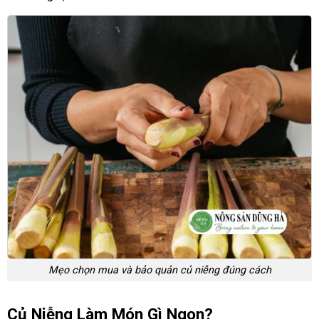
Mẹo chọn mua và bảo quản củ niễng đúng cách
Củ Niễng Làm Món Gì Ngon?