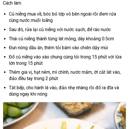
Cách làm:
Củ niễng mua về, bóc bỏ lớp vỏ bên ngoài rồi đem rửa
cùng nước muối loãng
Sau đó, rửa lại củ niễng với nước sạch, để ráo nước
Thái củ niễng thành từng lát mỏng, dày khoảng 0.5cm
Đun nóng dầu ăn, thêm tỏi băm vào chiên dậy mùi
Đổ củ niễng vào xào chung cùng tỏi trong 15 phút với lửa
lớn trong 15 phút
Thêm gia vị, hạt nêm, mì chính, nước mắm, ớt cắt lát vào,
đảo đều tay trong 2 phút
Tắt bếp, cho hành lá vào, đảo nhẹ nhàng rồi đổ ra đĩa và
dùng ngay khi nóng