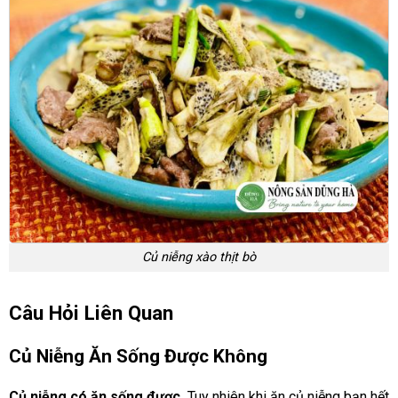
Củ niễng xào thịt bò
Câu Hỏi Liên Quan
Củ Niễng Ăn Sống Được Không
Củ niễng có ăn sống được.
Tuy nhiên khi ăn củ niễng bạn hết