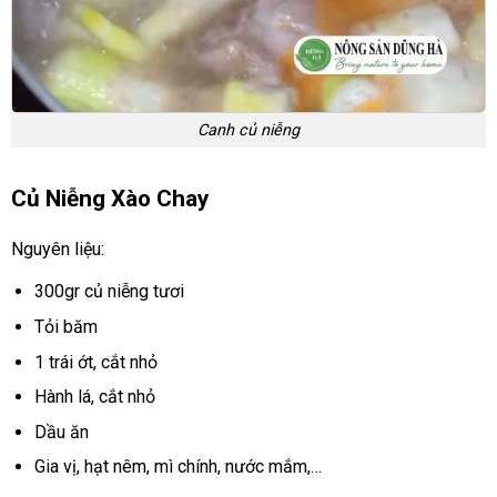
Canh củ niễng
Củ Niễng Xào Chay
Nguyên liệu:
300gr củ niễng tươi
Tỏi băm
1 trái ớt, cắt nhỏ
Hành lá, cắt nhỏ
Dầu ăn
Gia vị, hạt nêm, mì chính, nước mắm,…