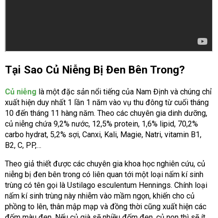
Tại Sao Củ Niễng Bị Đen Bên Trong?
Củ niễng
là một đặc sản nổi tiếng của Nam Định và chúng chỉ
xuất hiện duy nhất 1 lần 1 năm vào vụ thu đông từ cuối tháng
10 đến tháng 11 hàng năm. Theo các chuyên gia dinh dưỡng,
củ niễng chứa 9,2% nước, 12,5% protein, 1,6% lipid, 70,2%
carbo hydrat, 5,2% sợi, Canxi, Kali, Magie, Natri, vitamin B1,
B2, C, PP,…
Theo giả thiết được các chuyên gia khoa học nghiên cứu, củ
niễng bị đen bên trong có liên quan tới một loại nấm kí sinh
trùng có tên gọi là Ustilago esculentum Hennings. Chính loại
nấm kí sinh trùng này nhiễm vào mầm ngọn, khiến cho củ
phồng to lên, thân mập mạp và đồng thời cũng xuất hiện các
đốm màu đen. Nếu củ già sẽ nhiều đốm đen, củ non thì sẽ ít