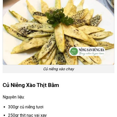
Củ niễng xào chay
Củ Niễng Xào Thịt Bằm
Nguyên liệu:
300gr củ niễng tươi
250gr thịt nạc vai xay