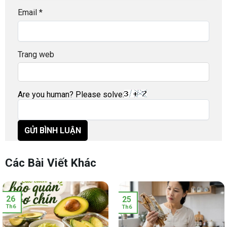
Email
*
Trang web
Are you human? Please solve:
Các Bài Viết Khác
26
25
Th6
Th6