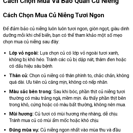
Cách Chọn Mua Và Bảo Quản Củ Niễng
Cách Chọn Mua Củ Niễng Tươi Ngon
Để đảm bảo củ niễng luôn luôn tươi ngon, giòn ngọt, giàu dinh
dưỡng mỗi khi chế biến, bạn có thể tham khảo một số mẹo
chọn mua củ niễng sau đây:
Lớp vỏ ngoài:
Lựa chọn củ có lớp vỏ ngoài tươi xanh,
không bị khô héo. Tránh các củ bị dập nát, thâm đen hoặc
có dấu hiệu sâu bệnh.
Thân củ:
Chọn củ niễng có thân phình to, chắc chắn, không
quá dài. Ưu tiên củ căng mịn, không có nếp nhăn.
Màu sắc bên trong:
Sau khi bóc, phần thịt củ niễng tươi
thường có màu trắng ngà, mềm mịn. ếu thấy phần thịt bên
trong khô, cứng hoặc có màu bất thường, không nên mua.
Mùi hương:
Củ tươi có mùi hương nhẹ nhàng, dễ chịu.
Tránh mua củ có mùi ẩm mốc hoặc khó chịu.
Đúng mùa vụ:
Củ niễng ngon nhất vào mùa thu và đầu