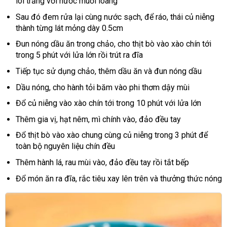
lõi trắng với nước muối loãng
Sau đó đem rửa lại cùng nước sạch, để ráo, thái củ niễng
thành từng lát mỏng dày 0.5cm
Đun nóng dầu ăn trong chảo, cho thịt bò vào xào chín tới
trong 5 phút với lửa lớn rồi trút ra đĩa
Tiếp tục sử dụng chảo, thêm dầu ăn và đun nóng dầu
Dầu nóng, cho hành tỏi băm vào phi thơm dậy mùi
Đổ củ niễng vào xào chín tới trong 10 phút với lửa lớn
Thêm gia vị, hạt nêm, mì chính vào, đảo đều tay
Đổ thịt bò vào xào chung cùng củ niễng trong 3 phút để
toàn bộ nguyên liệu chín đều
Thêm hành lá, rau mùi vào, đảo đều tay rồi tắt bếp
Đổ món ăn ra đĩa, rắc tiêu xay lên trên và thưởng thức nóng