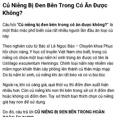
Củ Niễng Bị Đen Bên Trong Có Ăn Được
Không?
Câu hỏi “
Củ niễng bị đen bên trong có ăn được không?
” là
một thắc mắc phổ biến của rất nhiều người lần đầu ăn loại củ
này.
Theo nghiên cứu từ Bác sĩ Lê Ngọc Bảo – Chuyên khoa Phục
hồi chức năng, Y học cổ truyền Việt Nam cho biết, trong củ
niễng có chứa một loại nấm kí sinh trùng ăn được có tên là
Ustilago esculentum Hennings. Chính loại nấm này nhiễm vào
mầm ngọn khiến thân cây phồng lên thành củ thân mập mạp.
Do bị nấm kí sinh, củ niễng khi ăn rất béo và có vị bùi bùi.
Ngoài ra, khi củ càng già, quá thời vụ thì đốm đen xuất hiện
nhiều hơn. Còn củ niễng khi non thì bên trong sẽ có ít đốm đen
hoặc không có đốm đen. Tùy sở thích bạn thích chọn củ niễng
già hay non để sử dụng.
Do đó, câu trả lời
CỦ NIỄNG BỊ ĐEN BÊN TRONG HOÀN