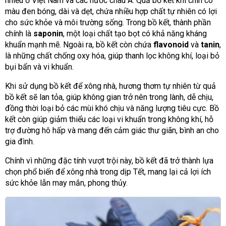
nhiều ở Việt Nam và các nước châu Á. Quả bồ kết khi chín có
màu đen bóng, dài và dẹt, chứa nhiều hợp chất tự nhiên có lợi
cho sức khỏe và môi trường sống. Trong bồ kết, thành phần
chính là
saponin
, một loại chất tạo bọt có khả năng kháng
khuẩn mạnh mẽ. Ngoài ra, bồ kết còn chứa
flavonoid
và
tanin
,
là những chất chống oxy hóa, giúp thanh lọc không khí, loại bỏ
bụi bẩn và vi khuẩn.
Khi sử dụng bồ kết để xông nhà, hương thơm tự nhiên từ quả
bồ kết sẽ lan tỏa, giúp không gian trở nên trong lành, dễ chịu,
đồng thời loại bỏ các mùi khó chịu và năng lượng tiêu cực. Bồ
kết còn giúp giảm thiểu các loại vi khuẩn trong không khí, hỗ
trợ đường hô hấp và mang đến cảm giác thư giãn, bình an cho
gia đình.
Chính vì những đặc tính vượt trội này, bồ kết đã trở thành lựa
chọn phổ biến để xông nhà trong dịp Tết, mang lại cả lợi ích
sức khỏe lẫn may mắn, phong thủy.