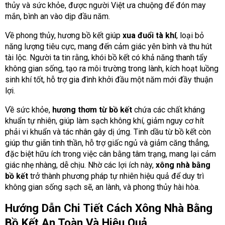
thủy và sức khỏe, được người Việt ưa chuộng để đón may
mắn, bình an vào dịp đầu năm.
Về phong thủy, hương bồ kết giúp
xua đuổi tà khí
, loại bỏ
năng lượng tiêu cực, mang đến cảm giác yên bình và thu hút
tài lộc. Người ta tin rằng, khói bồ kết có khả năng thanh tẩy
không gian sống, tạo ra môi trường trong lành, kích hoạt luồng
sinh khí tốt, hỗ trợ gia đình khởi đầu một năm mới đầy thuận
lợi.
Về sức khỏe,
hương thơm từ bồ kết
chứa các chất kháng
khuẩn tự nhiên, giúp làm sạch không khí, giảm nguy cơ hít
phải vi khuẩn và tác nhân gây dị ứng. Tinh dầu từ bồ kết còn
giúp thư giãn tinh thần, hỗ trợ giấc ngủ và giảm căng thẳng,
đặc biệt hữu ích trong việc cân bằng tâm trạng, mang lại cảm
giác nhẹ nhàng, dễ chịu. Nhờ các lợi ích này,
xông nhà bằng
bồ kết
trở thành phương pháp tự nhiên hiệu quả để duy trì
không gian sống sạch sẽ, an lành, và phong thủy hài hòa.
Hướng Dẫn Chi Tiết Cách Xông Nhà Bằng
Bồ Kết An Toàn Và Hiệu Quả