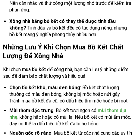
Nên cân nhắc và thử xông một lượng nhỏ trước để kiểm tra
phản ứng.
Xông nhà bằng bồ kết có thay thế được tinh dầu
không?
Tinh dầu và bồ kết đều có tác dụng riêng, nhưng
bồ kết mang ý nghĩa phong thủy nhiều hơn.
Những Lưu Ý Khi Chọn Mua Bồ Kết Chất
Lượng Để Xông Nhà
Khi chọn mua
bồ kết
để xông nhà, bạn cần lưu ý những điểm
sau để đảm bảo chất lượng và hiệu quả:
Chọn bồ kết khô, màu đen bóng
: Bồ kết chất lượng
thường có màu đen bóng, không bị mốc hoặc nứt gãy.
Tránh mua bồ kết đã cũ, có dấu hiệu ẩm mốc hoặc bị mọt.
Mùi thơm đặc trưng
: Bồ kết tươi ngon có
mùi thơm dịu
nhẹ
, không hắc hoặc có mùi lạ. Nếu bồ kết có mùi ẩm mốc,
đây có thể là dấu hiệu bồ kết đã bị hư hỏng.
Nguồn gốc rõ ràng
: Mua bồ kết từ các nhà cung cấp uy tín