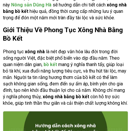
này
Nông sản Dũng Hà
sẽ hướng dẫn chi tiết cách
xông nhà
bằng bồ kết
hiệu quả, đồng thời cung cấp những lưu ý quan
trọng để đón một năm mới tràn đầy tài lộc và sức khỏe.
Giới Thiệu Về Phong Tục Xông Nhà Bằng
Bồ Kết
Phong tục
xông nhà
là nét đẹp văn hóa lâu đời trong đời
sống người Việt, đặc biệt phổ biến vào dịp đầu năm. Theo
quan niệm dân gian,
bồ kết
mang ý nghĩa thanh tẩy, giúp loại
bỏ tà khí, xua đuổi năng lượng tiêu cực, và thu hút tài lộc, may
mắn. Người ta tin rằng hương thơm của bồ kết có thể làm
sạch không gian sống, đem đến sự ấm áp, bình yên cho gia
đình, tạo nên khởi đầu thuận lợi cho cả năm. Không chỉ mang
ý nghĩa phong thủy,
xông nhà bằng bồ kết
còn hỗ trợ sức
khỏe, giúp tinh thần thư giãn và cải thiện chất lượng không khí.