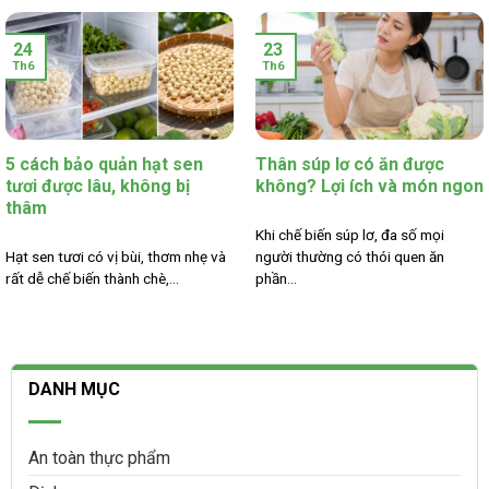
24
23
Th6
Th6
5 cách bảo quản hạt sen
Thân súp lơ có ăn được
tươi được lâu, không bị
không? Lợi ích và món ngon
thâm
Khi chế biến súp lơ, đa số mọi
Hạt sen tươi có vị bùi, thơm nhẹ và
người thường có thói quen ăn
rất dễ chế biến thành chè,...
phần...
DANH MỤC
An toàn thực phẩm