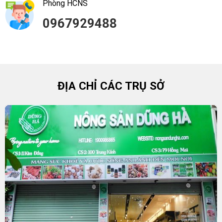
Phòng HCNS
0967929488
ĐỊA CHỈ CÁC TRỤ SỞ