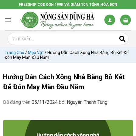
Chuyển
FREESHIP COD ĐƠN 199K VÀ GIẢM 10% TỔNG HÓA ĐƠN
đến
nội
dung
Trang Chủ
/
Mẹo Vặt
/
Hướng Dẫn Cách Xông Nhà Bằng Bồ Kết Để
Đón May Mắn Đầu Năm
Hướng Dẫn Cách Xông Nhà Bằng Bồ Kết
Để Đón May Mắn Đầu Năm
Đã đăng trên
05/11/2024
bởi
Nguyễn Thanh Tùng