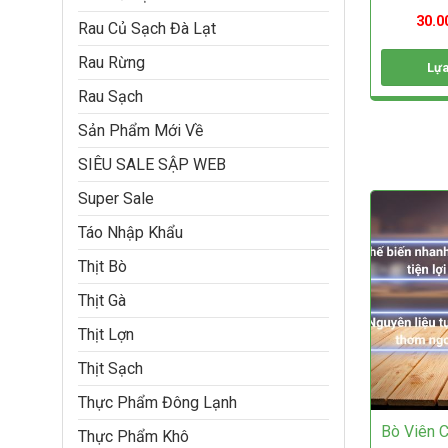
sản
30.0
Rau Củ Sạch Đà Lạt
phẩm
Rau Rừng
Lựa
Sản
Rau Sạch
phẩm
Sản Phẩm Mới Về
này
có
SIÊU SALE SẬP WEB
nhiều
biến
Super Sale
thể.
Các
Táo Nhập Khẩu
tùy
chọn
Thịt Bò
có
Thịt Gà
thể
được
Thịt Lợn
chọn
trên
Thịt Sạch
trang
sản
Thực Phẩm Đông Lạnh
phẩm
Bò Viên C
Thực Phẩm Khô