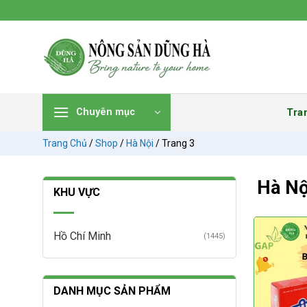
Chuyển
đến
nội
dung
Tra
Chuyên mục
Trang Chủ
/
Shop
/
Hà Nội
/
Trang 3
Hà Nộ
KHU VỰC
Hồ Chí Minh
(1445)
DANH MỤC SẢN PHẨM