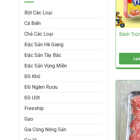
Bột Các Loại
Cá Biển
Chả Các Loại
Bánh Trứ
Đặc Sản Hà Giang
Đặc Sản Tây Bắc
Lựa
Đặc Sản Vùng Miền
Sản
phẩm
Đồ Khô
này
có
Đồ Ngâm Rượu
nhiều
biến
Đồ Ướt
thể.
Freeship
Các
tùy
Gạo
chọn
có
Gia Công Nông Sản
thể
được