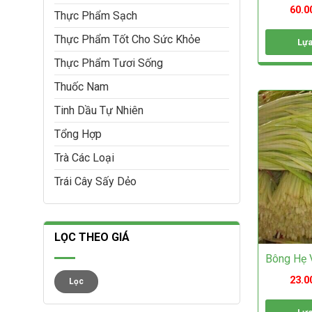
60.0
Thực Phẩm Sạch
Thực Phẩm Tốt Cho Sức Khỏe
Lựa
Sản
Thực Phẩm Tươi Sống
phẩm
Thuốc Nam
này
có
Tinh Dầu Tự Nhiên
nhiều
biến
Tổng Hợp
thể.
Các
Trà Các Loại
tùy
chọn
Trái Cây Sấy Dẻo
có
thể
được
chọn
LỌC THEO GIÁ
trên
Bông Hẹ 
trang
sản
Giá
Giá
23.0
Lọc
thấp
cao
phẩm
nhất
nhất