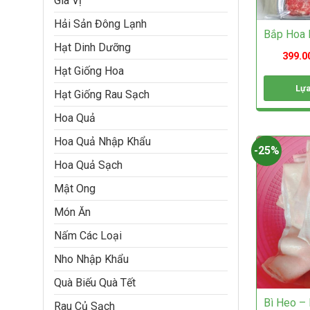
Gia Vị
chọn
trên
Hải Sản Đông Lạnh
Bắp Hoa 
trang
Hạt Dinh Dưỡng
sản
399.0
phẩm
Hạt Giống Hoa
Lựa
Hạt Giống Rau Sạch
Sản
Hoa Quả
phẩm
này
Hoa Quả Nhập Khẩu
có
-25%
nhiều
Hoa Quả Sạch
biến
thể.
Mật Ong
Các
tùy
Món Ăn
chọn
Nấm Các Loại
có
thể
Nho Nhập Khẩu
được
chọn
Quà Biếu Quà Tết
trên
Bì Heo – 
trang
Rau Củ Sạch