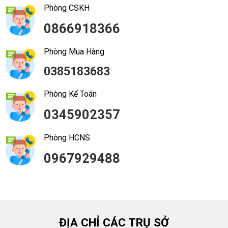
Phòng CSKH
0866918366
Phòng Mua Hàng
0385183683
Phòng Kế Toán
0345902357
Phòng HCNS
0967929488
ĐỊA CHỈ CÁC TRỤ SỞ