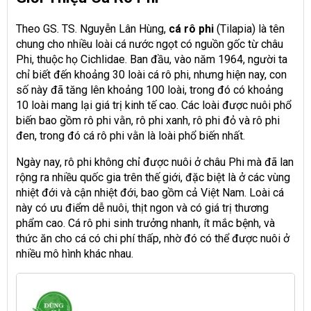
Theo GS. TS. Nguyễn Lân Hùng,
cá rô phi
(Tilapia) là tên
chung cho nhiều loài cá nước ngọt có nguồn gốc từ châu
Phi, thuộc họ Cichlidae. Ban đầu, vào năm 1964, người ta
chỉ biết đến khoảng 30 loài cá rô phi, nhưng hiện nay, con
số này đã tăng lên khoảng 100 loài, trong đó có khoảng
10 loài mang lại giá trị kinh tế cao. Các loài được nuôi phổ
biến bao gồm rô phi vằn, rô phi xanh, rô phi đỏ và rô phi
đen, trong đó cá rô phi vằn là loài phổ biến nhất.
Ngày nay, rô phi không chỉ được nuôi ở châu Phi mà đã lan
rộng ra nhiều quốc gia trên thế giới, đặc biệt là ở các vùng
nhiệt đới và cận nhiệt đới, bao gồm cả Việt Nam. Loài cá
này có ưu điểm dễ nuôi, thịt ngon và có giá trị thương
phẩm cao. Cá rô phi sinh trưởng nhanh, ít mắc bệnh, và
thức ăn cho cá có chi phí thấp, nhờ đó có thể được nuôi ở
nhiều mô hình khác nhau.