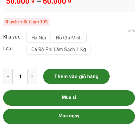
50.000
₫
–
60.000
₫
Khuyến mãi: Giảm 10%
XÓA
Khu vực
Hà Nội
Hồ Chí Minh
Loại
Cá Rô Phi Làm Sạch 1 Kg
Cá rô phi số lượng
Thêm vào giỏ hàng
Mua sỉ
Mua ngay