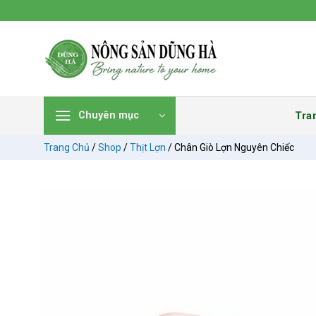
Chuyển
đến
nội
dung
Tra
Chuyên mục
Trang Chủ
/
Shop
/
Thịt Lợn
/
Chân Giò Lợn Nguyên Chiếc