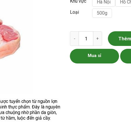
Khu vực
Hà Nội
Hồ C
Loại
500g
Chân giò lợn nguyên chiếc số 
Thêm 
Mua sỉ
ược tuyển chọn từ nguồn lợn
sinh thực phẩm. Đây là nguyên
 ưa chuộng nhờ phần da giòn,
từ hầm, luộc đến giả cầy.