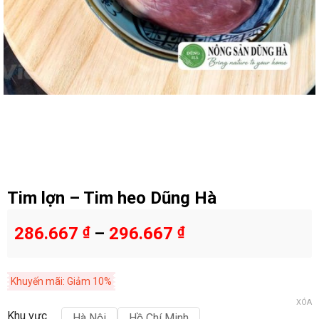
Tim lợn – Tim heo Dũng Hà
286.667
₫
–
296.667
₫
Khuyến mãi: Giảm 10%
XÓA
Khu vực
Hà Nội
Hồ Chí Minh