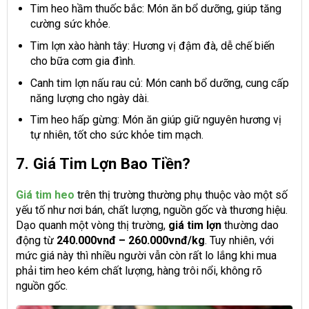
Tim heo hầm thuốc bắc: Món ăn bổ dưỡng, giúp tăng
cường sức khỏe.
Tim lợn xào hành tây: Hương vị đậm đà, dễ chế biến
cho bữa cơm gia đình.
Canh tim lợn nấu rau củ: Món canh bổ dưỡng, cung cấp
năng lượng cho ngày dài.
Tim heo hấp gừng: Món ăn giúp giữ nguyên hương vị
tự nhiên, tốt cho sức khỏe tim mạch.
7. Giá Tim Lợn Bao Tiền?
Giá tim heo
trên thị trường thường phụ thuộc vào một số
yếu tố như nơi bán, chất lượng, nguồn gốc và thương hiệu.
Dạo quanh một vòng thị trường,
giá tim lợn
thường dao
động từ
240.000vnđ – 260.000vnđ/kg
. Tuy nhiên, với
mức giá này thì nhiều người vẫn còn rất lo lắng khi mua
phải tim heo kém chất lượng, hàng trôi nổi, không rõ
nguồn gốc.