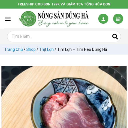
Chuyển
FREESHIP COD ĐƠN 199K VÀ GIẢM 10% TỔNG HÓA ĐƠN
đến
nội
dung
Trang Chủ
/
Shop
/
Thịt Lợn
/
Tim Lợn – Tim Heo Dũng Hà