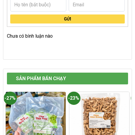
GỬI
Chưa có bình luận nào
SẢN PHẨM BÁN CHẠY
-27%
-23%
-