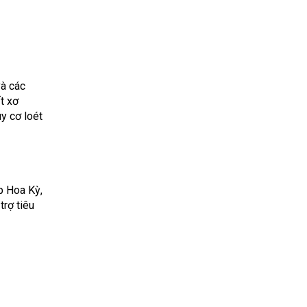
và các
t xơ
y cơ loét
p Hoa Kỳ,
trợ tiêu