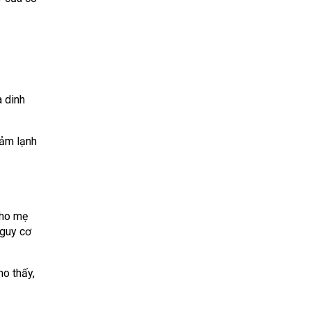
 dinh
cảm lạnh
cho mẹ
nguy cơ
ho thấy,