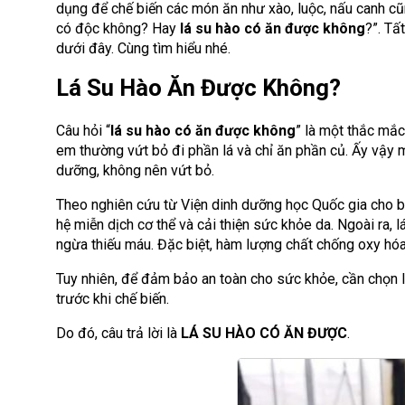
dụng để chế biến các món ăn như xào, luộc, nấu canh cũng
có độc không? Hay
lá su hào có ăn được không
?”. Tấ
dưới đây. Cùng tìm hiểu nhé.
Lá Su Hào Ăn Được Không?
Câu hỏi “
lá su hào có ăn được không
” là một thắc mắc
em thường vứt bỏ đi phần lá và chỉ ăn phần củ. Ấy vậy 
dưỡng, không nên vứt bỏ.
Theo nghiên cứu từ Viện dinh dưỡng học Quốc gia cho biế
hệ miễn dịch cơ thể và cải thiện sức khỏe da. Ngoài ra, l
ngừa thiếu máu. Đặc biệt, hàm lượng chất chống oxy hóa 
Tuy nhiên, để đảm bảo an toàn cho sức khỏe, cần chọn l
trước khi chế biến.
Do đó, câu trả lời là
LÁ SU HÀO CÓ ĂN ĐƯỢC
.