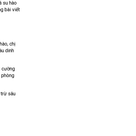
á su hào
ng bài viết
hào, chị
àu dinh
g cường
p phòng
 trừ sâu