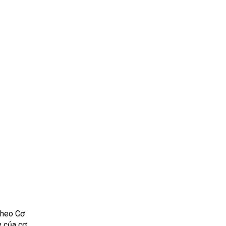
Theo Cơ
y của cơ