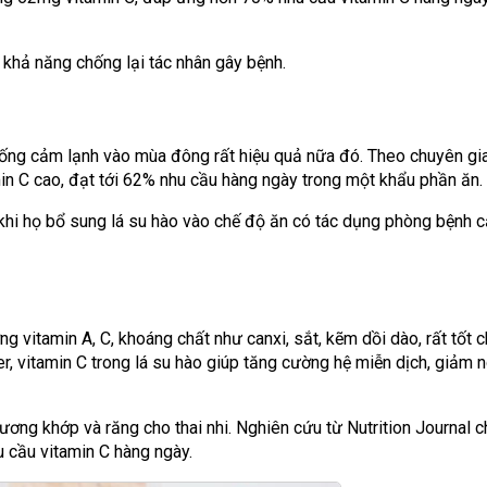
g khả năng chống lại tác nhân gây bệnh.
ống cảm lạnh vào mùa đông rất hiệu quả nữa đó. Theo chuyên gia
in C cao, đạt tới 62% nhu cầu hàng ngày trong một khẩu phần ăn.
khi họ bổ sung lá su hào vào chế độ ăn có tác dụng phòng bệnh 
 vitamin A, C, khoáng chất như canxi, sắt, kẽm dồi dào, rất tốt 
r, vitamin C trong lá su hào giúp tăng cường hệ miễn dịch, giảm 
xương khớp và răng cho thai nhi. Nghiên cứu từ Nutrition Journal c
 cầu vitamin C hàng ngày.