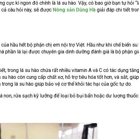
 cực kì ngon đó chính là lá su hào. Vậy, có bao giờ bạn tự hỏi “l
t cả câu hỏi này, sẽ được
Nông sản Dũng Hà
giải đáp chi tiết tro
 của hầu hết bộ phận chị em nội trợ Việt. Hầu như khi chế biến su 
mà phần lá lại được chuyên gia dinh dưỡng đánh giá là bộ phận gi
t, trong lá su hào chứa rất nhiều vitamin A và C có tác dụng tăn
á su hào còn cung cấp chất xơ, hỗ trợ tiêu hóa tốt hơn, và sắt, giú
trong lá su hào giúp bảo vệ cơ thể khỏi tác hại của gốc tự do.
á non, rửa sạch kỹ lưỡng để loại bỏ bụi bẩn hoặc dư lượng thuốc