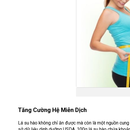
Tăng Cường Hệ Miễn Dịch
Lá su hào không chỉ ăn được mà còn là một nguồn cung 
sở dữ liệu dinh dưỡng USDA, 100g lá su hào chứa khoả