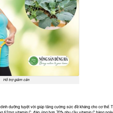
Hỗ trợ giảm cân
dinh dưỡng tuyệt vời giúp tăng cường sức đề kháng cho cơ thể. 
ng 62mg vitamin C, đáp ứng hơn 70% nhu cầu vitamin C hàng ngà