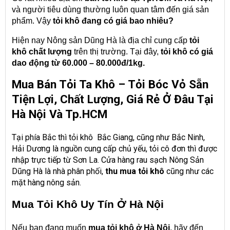
và người tiêu dùng thường luôn quan tâm đến giá sản
phẩm. Vậy
tỏi khô
đang có giá bao nhiêu?
Hiện nay Nông sản Dũng Hà là địa chỉ cung cấp
tỏi
khô
chất lượng
trên thị trường. Tại đây,
tỏi khô
có giá
dao động từ 60.000 – 80.000đ/1kg.
Mua Bán Tỏi Ta Khô – Tỏi Bóc Vỏ Sẵn
Tiện Lợi, Chất Lượng, Giá Rẻ Ở Đâu Tại
Hà Nội Và Tp.HCM
Tại phía Bắc thì tỏi khô Bắc Giang, cũng như Bắc Ninh,
Hải Dương là nguồn cung cấp chủ yếu, tỏi cô đơn thì được
nhập trực tiếp từ Sơn La. Cửa hàng rau sạch Nông Sản
Dũng Hà là nhà phân phối,
thu mua tỏi khô
cũng như các
mặt hàng nông sản.
Mua Tỏi Khô Uy Tín Ở Hà Nội
Nếu bạn đang muốn
mua tỏi khô ở Hà Nội
, hãy đến