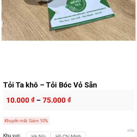
Tỏi Ta khô – Tỏi Bóc Vỏ Sẵn
10.000
₫
–
75.000
₫
Khuyến mãi: Giảm 10%
XÓA
Khu vực
Hà Nội
Hồ Chí Minh