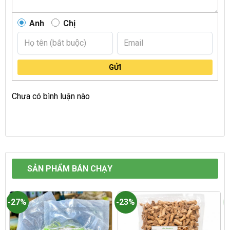
Anh
Chị
GỬI
Chưa có bình luận nào
SẢN PHẨM BÁN CHẠY
-27%
-23%
-