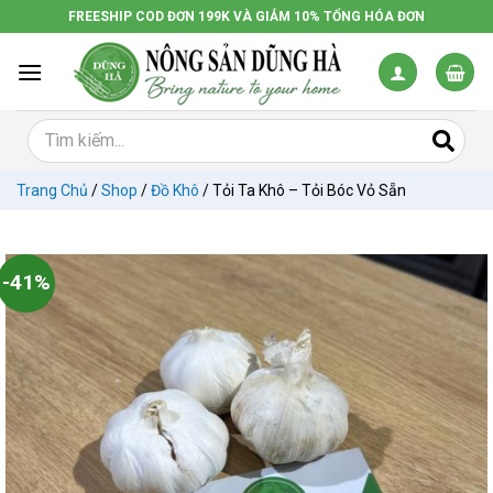
Chuyển
FREESHIP COD ĐƠN 199K VÀ GIẢM 10% TỔNG HÓA ĐƠN
đến
nội
dung
Trang Chủ
/
Shop
/
Đồ Khô
/
Tỏi Ta Khô – Tỏi Bóc Vỏ Sẵn
-41%