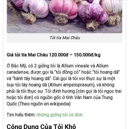
Tỏi tía Mai Châu
Giá tỏi tía Mai Châu 120.000đ – 150.000đ/kg
Ở Bắc Mỹ, có 2 giống tỏi là Allium vineale và Allium
canadense, được gọi là “tỏi đồng cỏ” hoặc “tỏi hoang dã”
và “hành tây hoang dã”. Cái gọi là tỏi voi thực sự là một
loại tỏi tây hoang dã (Allium ampeloprasum), và không
phải là tỏi thực sự. Tỏi đinh hương (còn gọi là tỏi ngọc trai
hoặc tỏi đơn) có nguồn gốc ở tỉnh Vân Nam của Trung
Quốc (Theo nguồn en.wikipedia)
Tìm hiểu thêm:
những giống tỏi cô đơn
Công Dụng Của Tỏi Khô