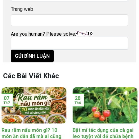
Trang web
Are you human? Please solve:
Các Bài Viết Khác
07
28
Th7
Th6
Rau răm nấu món gì? 10
Bật mí tác dụng của cà gai
món ăn dân dã mà ai cũng
leo tuyệt vời để chữa bệnh