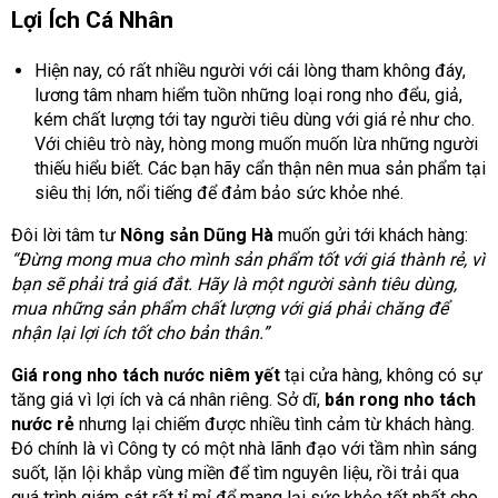
Lợi Ích Cá Nhân
Hiện nay, có rất nhiều người với cái lòng tham không đáy,
lương tâm nham hiểm tuồn những loại rong nho đểu, giả,
kém chất lượng tới tay người tiêu dùng với giá rẻ như cho.
Với chiêu trò này, hòng mong muốn muốn lừa những người
thiếu hiểu biết. Các bạn hãy cẩn thận nên mua sản phẩm tại
siêu thị lớn, nổi tiếng để đảm bảo sức khỏe nhé.
Đôi lời tâm tư
Nông sản Dũng Hà
muốn gửi tới khách hàng:
“Đừng mong mua cho mình sản phẩm tốt với giá thành rẻ, vì
bạn sẽ phải trả giá đắt. Hãy là một người sành tiêu dùng,
mua những sản phẩm chất lượng với giá phải chăng để
nhận lại lợi ích tốt cho bản thân.”
Giá rong nho tách nước niêm yết
tại cửa hàng, không có sự
tăng giá vì lợi ích và cá nhân riêng. Sở dĩ,
bán rong nho tách
nước rẻ
nhưng lại chiếm được nhiều tình cảm từ khách hàng.
Đó chính là vì Công ty có một nhà lãnh đạo với tầm nhìn sáng
suốt, lặn lội khắp vùng miền để tìm nguyên liệu, rồi trải qua
quá trình giám sát rất tỉ mỉ để mang lại sức khỏe tốt nhất cho