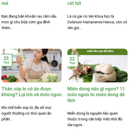
mê
rất tốt
Bạn đang băn khoăn rau răm nấu
Lá cà gai có tên khoa học là
món gì cho bữa cơm gia đình
Solanum Hainanense Hance, còn có
thêm...
tên gọi...
23
22
Th6
Th6
Thân súp lơ có ăn được
Miến dong nấu gì ngon? 11
không? Lợi ích và món ngon
món ngon từ miến dong dễ
làm
Khi chế biến súp lơ, đa số mọi
người thường có thói quen ăn
Miến dong là nguyên liệu quen
phần...
thuộc trong căn bếp Việt nhờ độ
dai ngon...