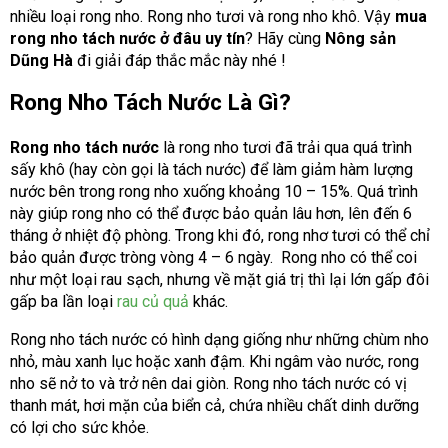
nhiều loại rong nho. Rong nho tươi và rong nho khô. Vậy
mua
rong nho tách nước ở đâu uy tín
? Hãy cùng
Nông sản
Dũng Hà
đi giải đáp thắc mắc này nhé !
Rong Nho Tách Nước Là Gì?
Rong nho tách nước
là rong nho tươi đã trải qua quá trình
sấy khô (hay còn gọi là tách nước) để làm giảm hàm lượng
nước bên trong rong nho xuống khoảng 10 – 15%. Quá trình
này giúp rong nho có thể được bảo quản lâu hơn, lên đến 6
tháng ở nhiệt độ phòng. Trong khi đó, rong nhơ tươi có thể chỉ
bảo quản được tròng vòng 4 – 6 ngày. Rong nho có thể coi
như một loại rau sạch, nhưng về mặt giá trị thì lại lớn gấp đôi
gấp ba lần loại
rau củ quả
khác.
Rong nho tách nước có hình dạng giống như những chùm nho
nhỏ, màu xanh lục hoặc xanh đậm. Khi ngâm vào nước, rong
nho sẽ nở to và trở nên dai giòn. Rong nho tách nước có vị
thanh mát, hơi mặn của biển cả, chứa nhiều chất dinh dưỡng
có lợi cho sức khỏe.