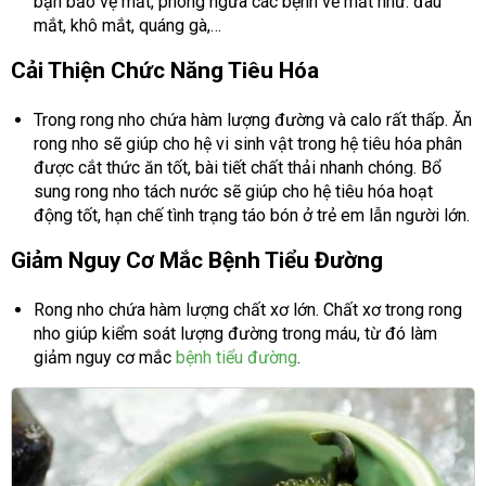
bạn bảo vệ mắt, phòng ngừa các bệnh về mắt như: đau
mắt, khô mắt, quáng gà,…
Cải Thiện Chức Năng Tiêu Hóa
Trong rong nho chứa hàm lượng đường và calo rất thấp. Ăn
rong nho sẽ giúp cho hệ vi sinh vật trong hệ tiêu hóa phân
được cắt thức ăn tốt, bài tiết chất thải nhanh chóng. Bổ
sung rong nho tách nước sẽ giúp cho hệ tiêu hóa hoạt
động tốt, hạn chế tình trạng táo bón ở trẻ em lẫn người lớn.
Giảm Nguy Cơ Mắc Bệnh Tiểu Đường
Rong nho chứa hàm lượng chất xơ lớn. Chất xơ trong rong
nho giúp kiểm soát lượng đường trong máu, từ đó làm
giảm nguy cơ mắc
bệnh tiểu đường
.