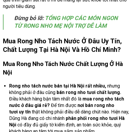
người tiêu dùng.
Đừng bỏ lỡ:
TỔNG HỢP CÁC MÓN NGON
TỪ RONG NHO MẸ NỘI TRỢ DỄ LÀM
Mua Rong Nho Tách Nước Ở Đâu Uy Tín,
Chất Lượng Tại Hà Nội Và Hồ Chí Minh?
Mua Rong Nho Tách Nước Chất Lượng Ở Hà
Nội
Rong nho tách nước bán tại Hà Nội rất nhiều,
nhưng
không phải ở đâu cũng
bán rong nho tươi chất lượng.
Điều khách hàng bận tâm nhất đó là
mua rong nho tách
nước ở đâu giá rẻ?
Để tìm được
nơi bán rong nho
tươi uy tín
thật không phải điều dễ dàng chút nào. Hiện nay,
Dũng Hà đang có chi nhánh
phân phối rong nho tươi Hà
Nội
có đầy đủ giấy tờ kiểm định, an toàn sức khỏe, quý
khách hàng an tâm tới mua sắm sản phẩm.