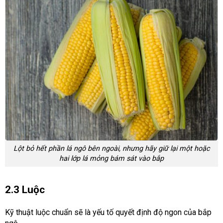
Lột bỏ hết phần lá ngô bên ngoài, nhưng hãy giữ lại một hoặc
hai lớp lá mỏng bám sát vào bắp
2.3 Luộc
Kỹ thuật luộc chuẩn sẽ là yếu tố quyết định độ ngon của bắp