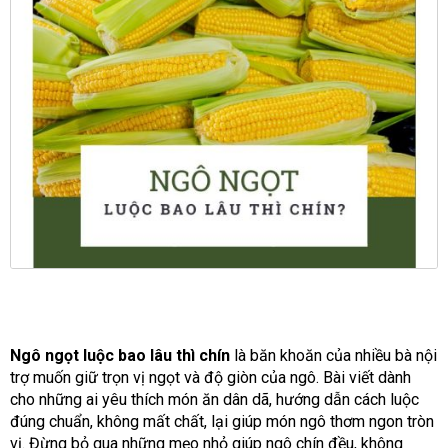
Ngô ngọt luộc bao lâu
thì chín
là băn khoăn của nhiều bà nội
trợ muốn giữ trọn vị ngọt và độ giòn của ngô. Bài viết dành
cho những ai yêu thích món ăn dân dã, hướng dẫn cách luộc
đúng chuẩn, không mất chất, lại giúp món ngô thơm ngon tròn
vị. Đừng bỏ qua những mẹo nhỏ giúp ngô chín đều, không