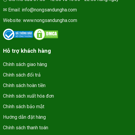
✉ Email: info@nongsandungha.com
Website:
www.nongsandungha.com
Hỗ trợ khách hàng
Chính sách giao hàng
Chính sách đổi trả
Chính sách hoàn tiền
Chính sách xuất hóa đơn
Chính sách bảo mật
Hướng dẫn đặt hàng
Chính sách thanh toán