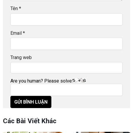
Tên
*
Email
*
Trang web
Are you human? Please solve:
Các Bài Viết Khác