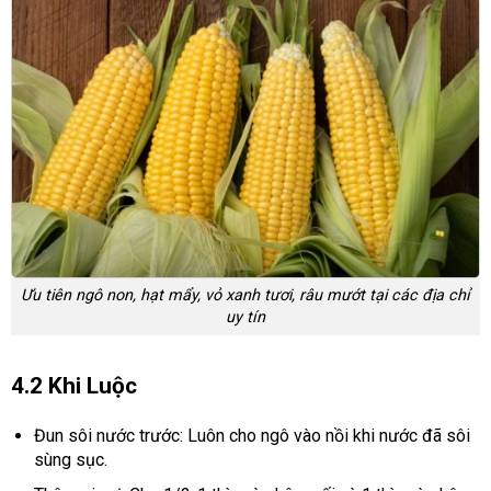
Ưu tiên ngô non, hạt mẩy, vỏ xanh tươi, râu mướt tại các địa chỉ
uy tín
4.2 Khi Luộc
Đun sôi nước trước: Luôn cho ngô vào nồi khi nước đã sôi
sùng sục.