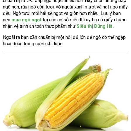
chuẩn bị từ 2-5 bắp ngô hoặc nhiều hơn. Hãy chọn những bắp
ngô non, râu ngô còn tươi, vỏ ngoài xanh mướt và hạt ngô mẩy
đều. Ngô tươi mới hái sẽ ngọt và giòn hơn nhiều. Lưu ý bạn
nên
mua ngô ngọt
tại các cơ sở siêu thị uy tín có giấy chứng
nhận vệ sinh an toàn thực phẩm như
Siêu thị Dũng Hà.
Ngoài ra bạn cần chuẩn bị một nồi đủ lớn để ngô có thể ngập
hoàn toàn trong nước khi luộc.