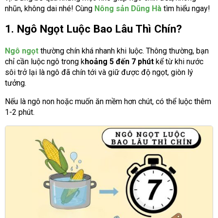
nhũn, không dai nhé! Cùng
Nông sản Dũng Hà
tìm hiểu ngay!
1. Ngô Ngọt Luộc Bao Lâu Thì Chín?
Ngô ngọt
thường chín khá nhanh khi luộc. Thông thường, bạn
chỉ cần luộc ngô trong k
hoảng 5 đến 7 phút
kể từ khi nước
sôi trở lại là ngô đã chín tới và giữ được độ ngọt, giòn lý
tưởng.
Nếu là ngô non hoặc muốn ăn mềm hơn chút, có thể luộc thêm
1-2 phút.