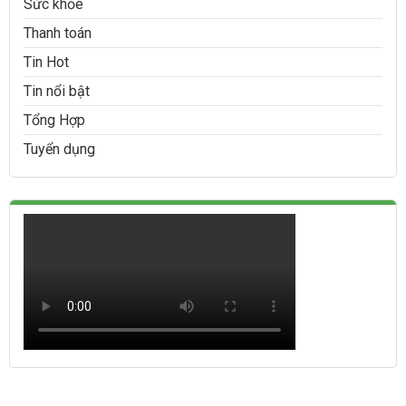
Sức khỏe
Thanh toán
Tin Hot
Tin nổi bật
Tổng Hợp
Tuyển dụng