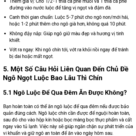
Thêm gia vị: Cho 1/2-1 thìa cà phê muối và 1 thìa cà phê
đường vào nước luộc để tăng vị ngọt và đậm đà.
Canh thời gian chuẩn: Luộc 5-7 phút cho ngô non/mới hái,
hoặc 1-2 phút thêm cho ngô già hơn, không quá 10 phút.
Không đậy nắp: Giúp ngô giữ màu đẹp và hương vị tinh
khiết.
Vớt ra ngay: Khi ngô chín tới, vớt ra khỏi nồi ngay để tránh
bị dai hoặc mất ngọt.
5. Một Số Câu Hỏi Liên Quan Đến Chủ Đề
Ngô Ngọt Luộc Bao Lâu Thì Chín
5.1 Ngô Luộc Để Qua Đêm Ăn Được Không?
Bạn hoàn toàn có thể ăn ngô luộc để qua đêm nếu được bảo
quản đúng cách. Ngô luộc chín cần được để nguội hoàn toàn,
sau đó cho vào hộp kín hoặc bọc màng bọc thực phẩm và cất
ngay vào tủ lạnh. Việc này sẽ giúp ngăn chặn sự phát triển của
vi khuẩn và giữ ngô an toàn để ăn vào ngày hôm sau.