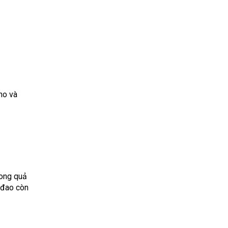
ho và
rong quả
í đao còn