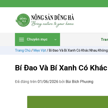
Chuyển
đến
nội
dung
Tra
Chuyên mục
Trang Chủ
/
Mẹo Vặt
/
Bí Đao Và Bí Xanh Có Khác Nhau Không
Bí Đao Và Bí Xanh Có Khá
Đã đăng trên
01/06/2026
bởi
Bùi Bích Phương