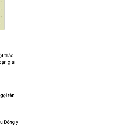
ột thắc
bạn giải
 gọi tên
ệu Đông y