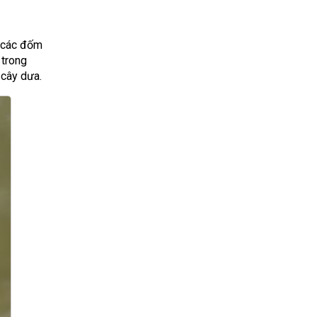
n các đốm
 trong
 cây dưa.