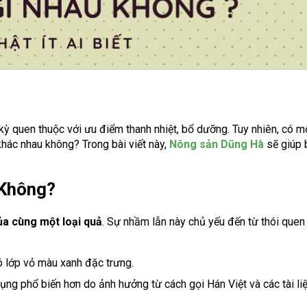
 kỳ quen thuộc với ưu điểm thanh nhiệt, bổ dưỡng. Tuy nhiên, có m
hác nhau không? Trong bài viết này,
Nông sản Dũng Hà
sẽ giúp 
 Không?
ủa cùng một loại quả
. Sự nhầm lẫn này chủ yếu đến từ thói quen
ó lớp vỏ màu xanh đặc trưng.
ng phổ biến hơn do ảnh hưởng từ cách gọi Hán Việt và các tài li