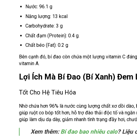
Nước: 96.1 g
Năng lượng: 13 kcal
Carbohydrate: 3 g
Chất đạm (Protein): 0.4 g.
Chất béo (Fat): 0.2 g
Bên cạnh đó, bí đao còn chứa một lượng vitamin C đáng c
vitamin A.
Lợi Ích Mà Bí Đao (bí Xanh) Đem 
Tốt Cho Hệ Tiêu Hóa
Nhờ chứa hơn 96% là nước cùng lượng chất xơ dồi dào, b
giúp ruột co bóp tốt hơn, hỗ trợ đào thải độc tố và ngă
giúp làm dịu dạ dày, giảm nhanh tình trạng đầy hơi, chư
Xem thêm:
Bí đao bao nhiêu calo
? Liệu 