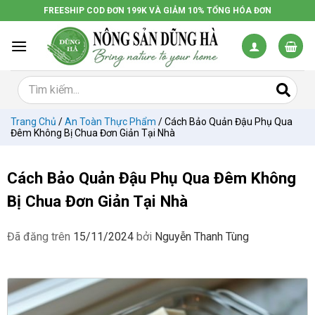
Chuyển
FREESHIP COD ĐƠN 199K VÀ GIẢM 10% TỔNG HÓA ĐƠN
đến
nội
dung
Trang Chủ
/
An Toàn Thực Phẩm
/
Cách Bảo Quản Đậu Phụ Qua
Đêm Không Bị Chua Đơn Giản Tại Nhà
Cách Bảo Quản Đậu Phụ Qua Đêm Không
Bị Chua Đơn Giản Tại Nhà
Đã đăng trên
15/11/2024
bởi
Nguyễn Thanh Tùng