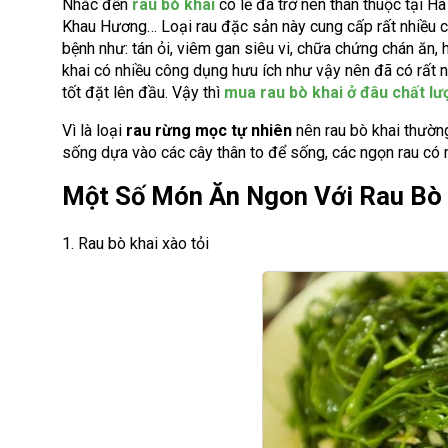
Nhắc đến
rau bò khai
có lẽ đã trở nên thân thuộc tại Hà
Khau Hương… Loại rau đặc sản này cung cấp rất nhiều c
bệnh như: tán ỏi, viêm gan siêu vi, chữa chứng chán ăn,
khai có nhiều công dụng hưu ích như vậy nên đã có rất
tốt đặt lên đầu. Vậy thì
mua rau bò khai ở đâu chất lư
Vì là loại
rau rừng mọc tự nhiên
nên rau bò khai thường
sống dựa vào các cây thân to để sống, các ngọn rau có 
Một Số Món Ăn Ngon Với Rau Bò 
1. Rau bò khai xào tỏi