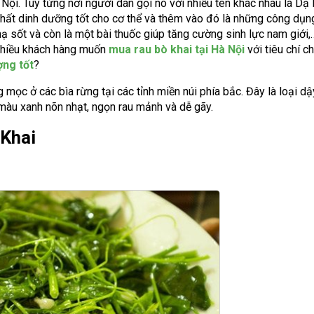
 Nội. Tùy từng nơi người dân gọi nó với nhiều tên khác nhau là Dạ H
hất dinh dưỡng tốt cho cơ thể và thêm vào đó là những công dụn
 hạ sốt và còn là một bài thuốc giúp tăng cường sinh lực nam giới
 nhiều khách hàng muốn
mua rau bò khai tại Hà Nội
với tiêu chí c
ợng tốt
?
 mọc ở các bìa rừng tại các tỉnh miền núi phía bắc. Đây là loại dậ
màu xanh nõn nhạt, ngọn rau mảnh và dễ gãy.
Khai