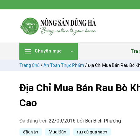
Chuyển
đến
nội
dung
Tra
Chuyên mục
Trang Chủ
/
An Toàn Thực Phẩm
/
Địa Chỉ Mua Bán Rau Bò Kh
Địa Chỉ Mua Bán Rau Bò Kh
Cao
Đã đăng trên
22/09/2016
bởi
Bùi Bích Phương
đặc sản
Mua Bán
rau củ quả sạch