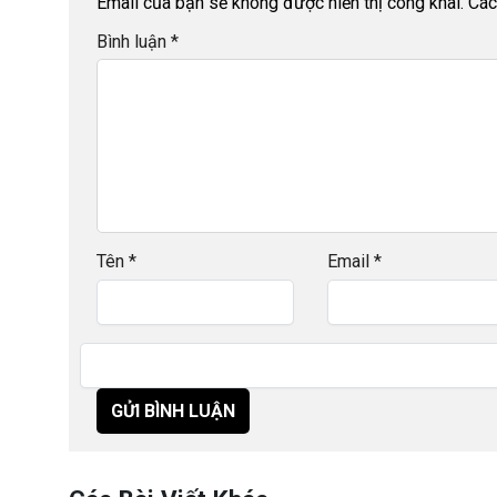
Email của bạn sẽ không được hiển thị công khai.
Các
Bình luận
*
Tên
*
Email
*