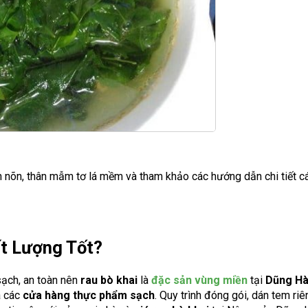
h nõn, thân mẫm tơ lá mềm và tham khảo các hướng dẫn chi tiết 
t Lượng Tốt?
ạch, an toàn nên
rau bò khai
là
đặc sản vùng miền
tại
Dũng H
à các
cửa hàng thực phẩm sạch
. Quy trình đóng gói, dán tem ri