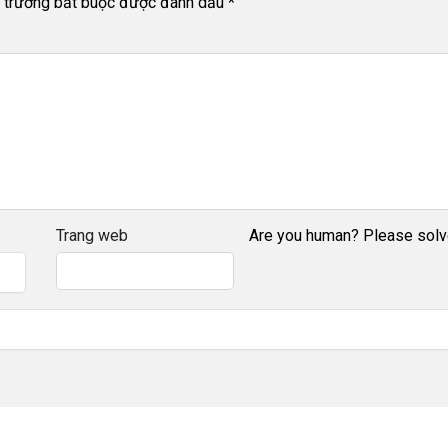
 trường bắt buộc được đánh dấu
*
Trang web
Are you human? Please solv