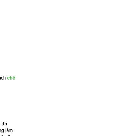
cách
chế
à
đã
êng làm