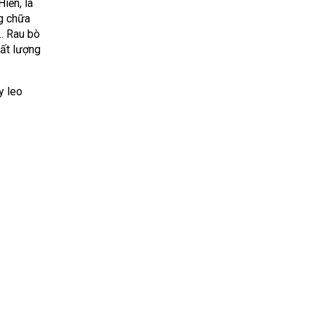
iến, là
g chữa
,… Rau bò
hất lượng
y leo