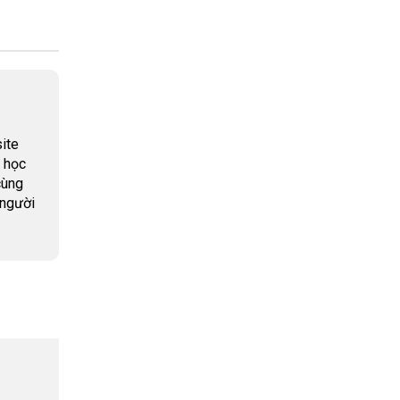
ite
 học
cùng
 người