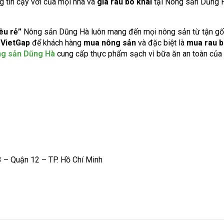
g tin cậy với của mọi nhà và
giá rau bò khai
tại Nông sản Dũng 
êu rẻ”
Nông sản Dũng Hà luôn mang đến mọi nông sản từ tận gố
 VietGap
để khách hàng
mua nông sản
và đặc biệt là
mua rau b
g sản Dũng Hà
cung cấp thực phẩm sạch vì bữa ăn an toàn của
 – Quận 12 – TP. Hồ Chí Minh