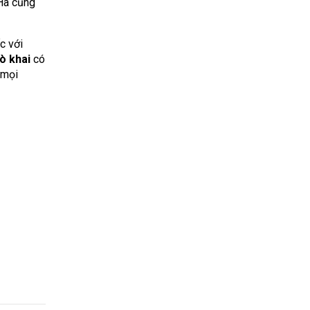
Hà cũng
c với
ò khai
có
 mọi