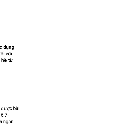
c dụng
ối với
 hè từ
t được bài
 6,7-
và ngăn