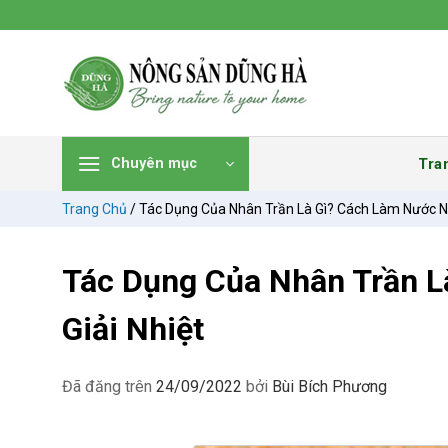
Chuyển
đến
nội
dung
Tra
Chuyên mục
Trang Chủ
/
Tác Dụng Của Nhân Trần Là Gì? Cách Làm Nước Nh
Tác Dụng Của Nhân Trần L
Giải Nhiệt
Đã đăng trên
24/09/2022
bởi
Bùi Bích Phương