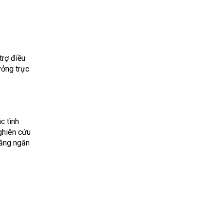
trợ điều
ưởng trực
c tình
ghiên cứu
năng ngăn