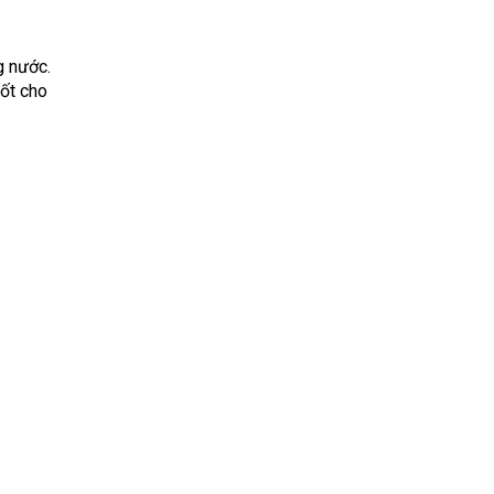
g nước.
 tốt cho