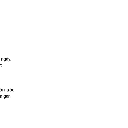
 ngày.
t.
ới nước
êm gan