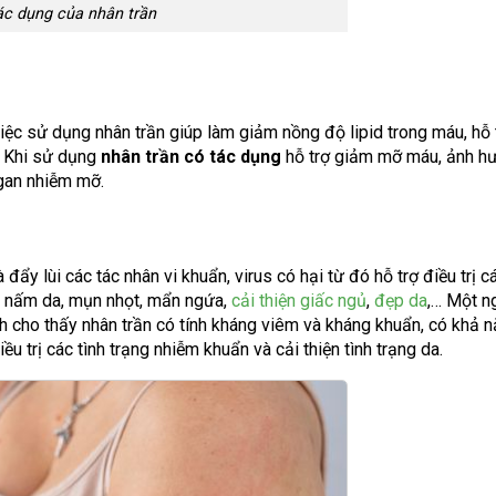
ác dụng của nhân trần
việc sử dụng nhân trần giúp làm giảm nồng độ lipid trong máu, hỗ 
.
Khi sử dụng
nhân trần có tác dụng
hỗ trợ giảm mỡ máu, ảnh h
g gan nhiễm mỡ.
ẩy lùi các tác nhân vi khuẩn, virus có hại từ đó hỗ trợ điều trị cá
rị nấm da, mụn nhọt, mẩn ngứa,
cải thiện giấc ngủ
,
đẹp da
,… Một n
h cho thấy nhân trần có tính kháng viêm và kháng khuẩn, có khả 
ều trị các tình trạng nhiễm khuẩn và cải thiện tình trạng da.