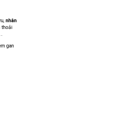
ứu,
nhân
 thoải
,…
iêm gan