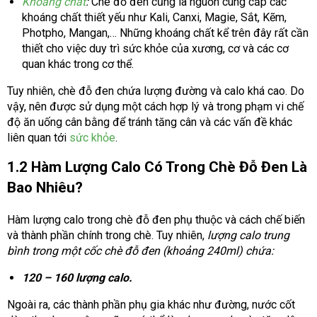
Khoáng chất
:
Chè đỗ đen cũng là nguồn cung cấp các
khoáng chất thiết yếu như Kali, Canxi, Magie, Sắt, Kẽm,
Photpho, Mangan,… Những khoáng chất kể trên đây rất cần
thiết cho việc duy trì sức khỏe của xương, cơ và các cơ
quan khác trong cơ thể.
Tuy nhiên, chè đỗ đen chứa lượng đường và calo khá cao. Do
vậy, nên được sử dụng một cách hợp lý và trong phạm vi chế
độ ăn uống cân bằng để tránh tăng cân và các vấn đề khác
liên quan tới
sức khỏe
.
1.2 Hàm Lượng Calo Có Trong Chè Đỗ Đen Là
Bao Nhiêu?
Hàm lượng calo trong chè đỗ đen phụ thuộc và cách chế biến
và thành phần chính trong chè. Tuy nhiên,
lượng calo trung
bình trong một cốc chè đỗ đen (khoảng 240ml) chứa:
120 – 160 lượng calo.
Ngoài ra, các thành phần phụ gia khác như đường, nước cốt