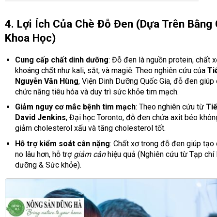
4. Lợi Ích Của Chè Đỗ Đen (Dựa Trên Bằng
Khoa Học)
Cung cấp chất dinh dưỡng
: Đỗ đen là nguồn protein, chất x
khoáng chất như kali, sắt, và magiê. Theo nghiên cứu của
Ti
Nguyễn Văn Hùng
, Viện Dinh Dưỡng Quốc Gia, đỗ đen giúp c
chức năng tiêu hóa và duy trì sức khỏe tim mạch.
Giảm nguy cơ mắc bệnh tim mạch
: Theo nghiên cứu từ
Tiế
David Jenkins
, Đại học Toronto, đỗ đen chứa axit béo khôn
giảm cholesterol xấu và tăng cholesterol tốt.
Hỗ trợ kiểm soát cân nặng
: Chất xơ trong đỗ đen giúp tạo
no lâu hơn, hỗ trợ
giảm cân
hiệu quả (Nghiên cứu từ Tạp chí
dưỡng & Sức khỏe).