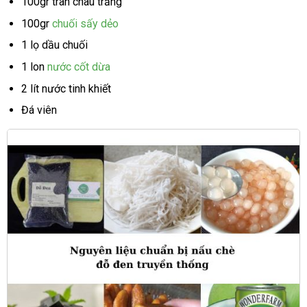
100gr trân châu trắng
100gr
chuối sấy dẻo
1 lọ dầu chuối
1 lon
nước cốt dừa
2 lít nước tinh khiết
Đá viên