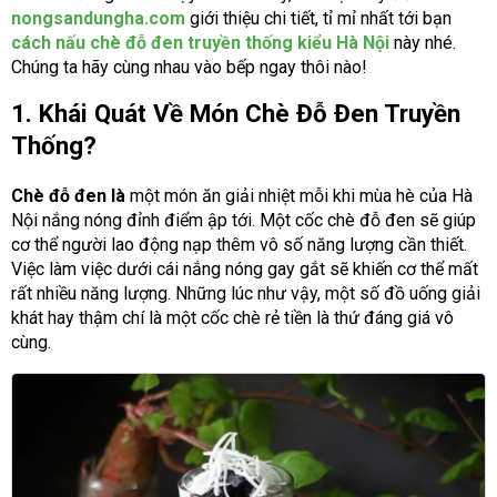
nongsandungha.com
giới thiệu chi tiết, tỉ mỉ nhất tới bạn
cách nấu chè đỗ đen truyền thống kiểu Hà Nội
này nhé.
Chúng ta hãy cùng nhau vào bếp ngay thôi nào!
1. Khái Quát Về Món Chè Đỗ Đen Truyền
Thống?
Chè đỗ đen là
một món ăn giải nhiệt mỗi khi mùa hè của Hà
Nội nắng nóng đỉnh điểm ập tới. Một cốc chè đỗ đen sẽ giúp
cơ thể người lao động nạp thêm vô số năng lượng cần thiết.
Việc làm việc dưới cái nắng nóng gay gắt sẽ khiến cơ thể mất
rất nhiều năng lượng. Những lúc như vậy, một số đồ uống giải
khát hay thậm chí là một cốc chè rẻ tiền là thứ đáng giá vô
cùng.