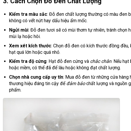
3. Cách Chọn Đỗ Đen Chất Lượng
Kiểm tra màu sắc
: Đỗ đen chất lượng thường có màu đen b
không có vết nứt hay dấu hiệu ẩm mốc.
Ngửi mùi
: Đỗ đen tươi sẽ có mùi thơm tự nhiên, tránh chọn h
mùi lạ hoặc hôi.
Xem xét kích thước
: Chọn đỗ đen có kích thước đồng đều,
hạt quá lớn hoặc quá nhỏ.
Kiểm tra độ cứng
: Hạt đỗ đen cứng và
chắc chắn
. Nếu hạt 
hoặc mềm, có thể đã để lâu hoặc không đạt chất lượng.
Chọn nhà cung cấp uy tín
: Mua đỗ đen từ những cửa hàng 
thương hiệu đáng tin cậy để
đảm bảo
chất lượng và nguồn 
phẩm.