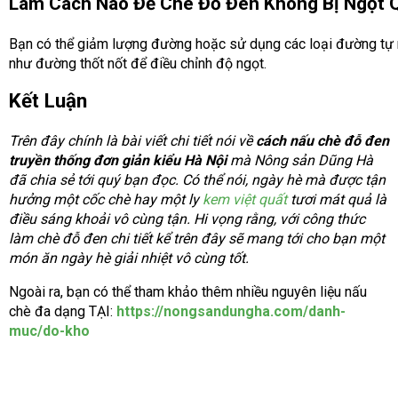
Làm Cách Nào Để Chè Đỗ Đen Không Bị Ngọt 
Bạn có thể giảm lượng đường hoặc sử dụng các loại đường tự 
như đường thốt nốt để điều chỉnh độ ngọt.
Kết Luận
Trên đây chính là bài viết chi tiết nói về
cách nấu chè đỗ đen
truyền thống đơn giản kiểu Hà Nội
mà Nông sản Dũng Hà
đã chia sẻ tới quý bạn đọc. Có thể nói, ngày hè mà được tận
hưởng một cốc chè hay một ly
kem việt quất
tươi mát quả là
điều sáng khoải vô cùng tận. Hi vọng rằng, với công thức
làm chè đỗ đen chi tiết kể trên đây sẽ mang tới cho bạn một
món ăn ngày hè giải nhiệt vô cùng tốt.
Ngoài ra, bạn có thể tham khảo thêm nhiều nguyên liệu nấu
chè đa dạng TẠI:
https://nongsandungha.com/danh-
muc/do-kho