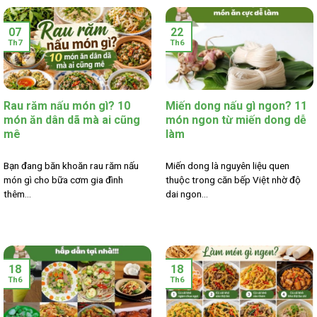
07
22
Th7
Th6
Rau răm nấu món gì? 10
Miến dong nấu gì ngon? 11
món ăn dân dã mà ai cũng
món ngon từ miến dong dễ
mê
làm
Bạn đang băn khoăn rau răm nấu
Miến dong là nguyên liệu quen
món gì cho bữa cơm gia đình
thuộc trong căn bếp Việt nhờ độ
thêm...
dai ngon...
18
18
Th6
Th6