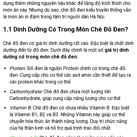
dụng thêm những nguyên liệu khác để tăng độ kích thích cho
món ăn này. Nhưng dù sao, chè đỗ đen kiểu truyền thống vẫn
là món ăn in đậm trong tâm trí người dân Hà Nội.
1.1 Dinh Dưỡng Có Trong Món Chè Đỗ Đen?
Chè đỗ đen có giá trị dinh dưỡng rất cao. Đặc biệt là chất dinh
dưỡng đến từ đỗ đen. Dưới đây chính là một số
giá trị dinh
dưỡng có trong món chè đỗ đen:
Protein:
Đỗ đen là nguồn Protein chính có trong chè đỗ
đen. Cung cấp cho cơ thể các axit amin cần thiết để tạo ra
các protein khác trong cơ thể.
Carbonhydrate:
Chè đỗ đen chứa một lượng lớn
Carbonhydrate, giúp cung cấp năng lượng cho cơ thể
Vitamin B:
Chè đỗ đen có chứa nhiều Vitamin B. Đặc biệt
là Vitamin B1, B2 và B3. Những Vitamin này giúp cơ thể
chuyển hóa thức ăn thành năng lượng. Duy trì chức năng
của hệ thần kinh và hỗ trợ quá trình trao đổi chất