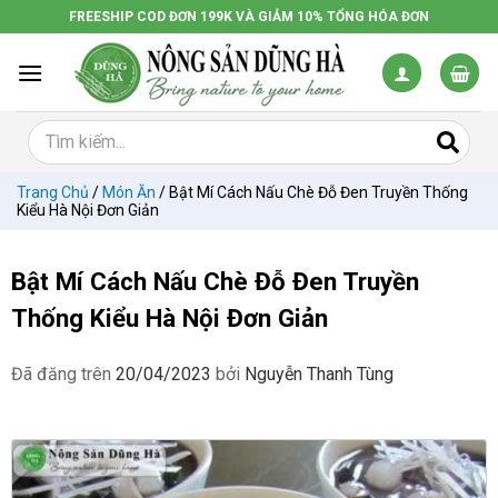
Chuyển
FREESHIP COD ĐƠN 199K VÀ GIẢM 10% TỔNG HÓA ĐƠN
đến
nội
dung
Trang Chủ
/
Món Ăn
/
Bật Mí Cách Nấu Chè Đỗ Đen Truyền Thống
Kiểu Hà Nội Đơn Giản
Bật Mí Cách Nấu Chè Đỗ Đen Truyền
Thống Kiểu Hà Nội Đơn Giản
Đã đăng trên
20/04/2023
bởi
Nguyễn Thanh Tùng