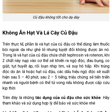
Củ đậu không tốt cho dạ dày
Không Ăn Hạt Và Lá Cây Củ Đậu
Trên thực tế, phần lá và hạt của củ đậu có thể dùng làm thuốc
bôi ngoài da như ghẻ lở nhưng tuyệt đối không được ăn nó.
Trong lá và hạt của củ đậu chứa chất tephrosin và rotenon, khi
2 chất này nạp vào cơ thể sẽ khiến ra ngộ độc, đau bụng, co
giật, tụt huyết áp, rối loạn nhịp tim, và suy hô hấp. Khi trúng
độc do ăn lá hoặc hạt củ đậu, các dấu hiệu ngộ độc sẽ xuất
hiện sau 5 – 40 phút, sau 2 – 5 tiếng, triệu chứng sẽ tiến triển
nhanh và người bệnh có thể tử vong nếu không được cấp cứu
kịp thời.
Trên đây là những
tác dụng của củ đậu cho sức khỏe
. Hãy
tham khảo và sử dụng hợp lý để bảo vệ sức khỏe nhé