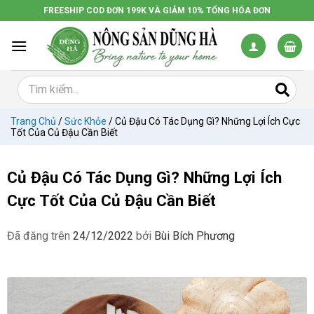
Chuyển
FREESHIP COD ĐƠN 199K VÀ GIẢM 10% TỔNG HÓA ĐƠN
đến
nội
dung
Trang Chủ
/
Sức Khỏe
/
Củ Đậu Có Tác Dụng Gì? Những Lợi Ích Cực
Tốt Của Củ Đậu Cần Biết
Củ Đậu Có Tác Dụng Gì? Những Lợi Ích
Cực Tốt Của Củ Đậu Cần Biết
Đã đăng trên
24/12/2022
bởi
Bùi Bích Phương