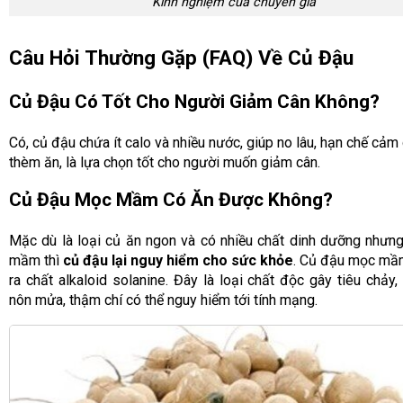
Kinh nghiệm của chuyên gia
Câu Hỏi Thường Gặp (FAQ) Về Củ Đậu
Củ Đậu Có Tốt Cho Người Giảm Cân Không?
Có, củ đậu chứa ít calo và nhiều nước, giúp no lâu, hạn chế cảm
thèm ăn, là lựa chọn tốt cho người muốn giảm cân.
Củ Đậu Mọc Mầm Có Ăn Được Không?
Mặc dù là loại củ ăn ngon và có nhiều chất dinh dưỡng nhưn
mầm thì
củ đậu lại nguy hiểm cho sức khỏe
. Củ đậu mọc mầ
ra chất alkaloid solanine. Đây là loại chất độc gây tiêu chảy,
nôn mửa, thậm chí có thể nguy hiểm tới tính mạng.