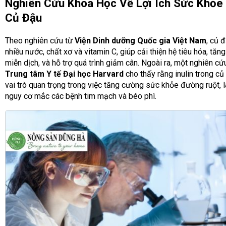
Nghiên Cứu Khoa Học Về Lợi Ích Sức Khỏe
Củ Đậu
Theo nghiên cứu từ
Viện Dinh dưỡng Quốc gia Việt Nam
, củ 
nhiều nước, chất xơ và vitamin C, giúp cải thiện hệ tiêu hóa, tăn
miễn dịch, và hỗ trợ quá trình giảm cân. Ngoài ra, một nghiên cứ
Trung tâm Y tế Đại học Harvard
cho thấy rằng inulin trong củ
vai trò quan trọng trong việc tăng cường sức khỏe đường ruột,
nguy cơ mắc các bệnh tim mạch và béo phì.