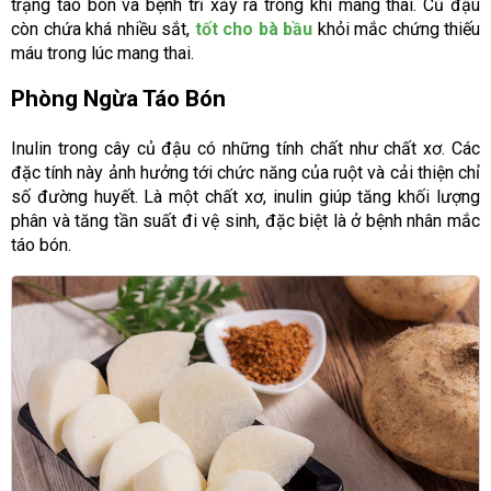
trạng táo bón và bệnh trĩ xảy ra trong khi mang thai. Củ đậu
còn chứa khá nhiều sắt,
tốt cho bà bầu
khỏi mắc chứng thiếu
máu trong lúc mang thai.
Phòng Ngừa Táo Bón
Inulin trong cây củ đậu có những tính chất như chất xơ. Các
đặc tính này ảnh hưởng tới chức năng của ruột và cải thiện chỉ
số đường huyết. Là một chất xơ, inulin giúp tăng khối lượng
phân và tăng tần suất đi vệ sinh, đặc biệt là ở bệnh nhân mắc
táo bón.