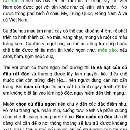
Củ đậu
là loài cây dây leo có xuất xs từ Trung Mỹ, tại Việt
Nam còn được gọi với tên khác như củ sắn, sắn nước,… Nó
được trồng phổ biến ở châu Mỹ, Trung Quốc, Đông Nam Á và
cả Việt Nam.
Củ đậu hoa màu tím nhạt, cây có thể cao khoảng 4-5m, rễ phát
triển to hình thành củ, vỏ màu vàng nhạt, mỏng và ruột có màu
trắng kem. Củ đậu vị ngọt nhẹ, có thể ăn sống trực tiếp hoặc
chế biến được nhiều món ăn khác ngon như:
món xào
, nấu
canh, hầm, nộm hoặc súp,…
Trái với phần củ thơm ngon, bổ dưỡng thì
lá và hạt của củ
đậu rất độc
và thường được lấy làm nguyên liệu điều chế
thuốc diệt côn trùng, diệt rệp,… nên người dùng cần rất cẩn
trong. Khi
mua củ đậu
thì nên cắt bỏ lá đi ngay tránh để trẻ
em không biết ăn vào làm ngộ độc, nguy hiểm đến tính mạng.
Muốn
chọn củ đậu ngon
, nên chú ý đến các đặc điểm như:
vỏ màu trắng ngà, nhẵn mịn, cuống tươi xanh và phần cuống
càng nhỏ thì càng mọng nước, ít xơ.
Bảo quản củ đậu
khá dễ
dàng, chỉ cần để ở nơi thông thoáng sẽ lưu trữ được khoảng
7-10 ngày. Chú ý nhỏ nếu muốn
ăn củ đậu
ngon hơn thì sau