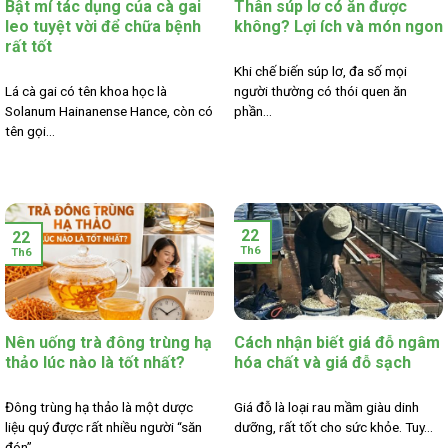
Bật mí tác dụng của cà gai
Thân súp lơ có ăn được
leo tuyệt vời để chữa bệnh
không? Lợi ích và món ngon
rất tốt
Khi chế biến súp lơ, đa số mọi
Lá cà gai có tên khoa học là
người thường có thói quen ăn
Solanum Hainanense Hance, còn có
phần...
tên gọi...
22
22
Th6
Th6
Nên uống trà đông trùng hạ
Cách nhận biết giá đỗ ngâm
thảo lúc nào là tốt nhất?
hóa chất và giá đỗ sạch
Đông trùng hạ thảo là một dược
Giá đỗ là loại rau mầm giàu dinh
liệu quý được rất nhiều người “săn
dưỡng, rất tốt cho sức khỏe. Tuy...
đón”....