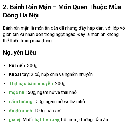
2. Bánh Rán Mặn – Món Quen Thuộc Mùa
Đông Hà Nội
Bánh rán mặn là món ăn dân dã nhưng đầy hấp dẫn, với lớp vỏ
giòn tan và nhân bên trong ngọt ngào. Đây là món ăn không
thể thiếu trong mùa đông.
Nguyên Liệu
Bột nếp:
300g
Khoai tây:
2 củ, hấp chín và nghiền nhuyễn
Thịt nạc băm nhuyễn
:
200g
mộc nhĩ
:
50g, ngâm nở và thái nhỏ
nấm hương
,:
50g, ngâm nở và thái nhỏ
đu đủ xanh
:
100g, bào sợi
gia vị
:
Muối,
hạt tiêu xay
, bột nêm, đường, dầu ăn