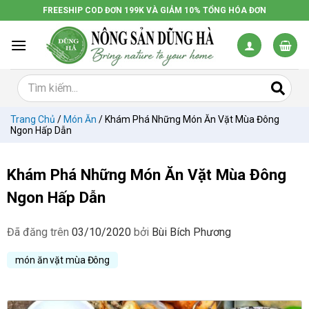
Chuyển
FREESHIP COD ĐƠN 199K VÀ GIẢM 10% TỔNG HÓA ĐƠN
đến
nội
dung
Trang Chủ
/
Món Ăn
/
Khám Phá Những Món Ăn Vặt Mùa Đông
Ngon Hấp Dẫn
Khám Phá Những Món Ăn Vặt Mùa Đông
Ngon Hấp Dẫn
Đã đăng trên
03/10/2020
bởi
Bùi Bích Phương
món ăn vặt mùa Đông