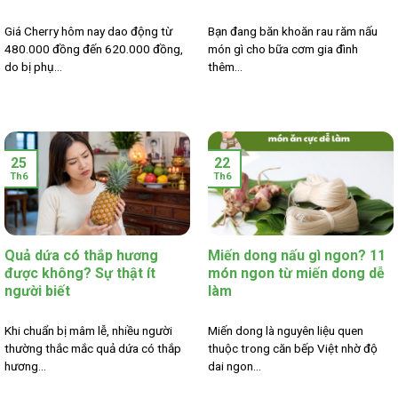
Giá Cherry hôm nay dao động từ
Bạn đang băn khoăn rau răm nấu
480.000 đồng đến 620.000 đồng,
món gì cho bữa cơm gia đình
do bị phụ...
thêm...
25
22
Th6
Th6
Quả dứa có thắp hương
Miến dong nấu gì ngon? 11
được không? Sự thật ít
món ngon từ miến dong dễ
người biết
làm
Khi chuẩn bị mâm lễ, nhiều người
Miến dong là nguyên liệu quen
thường thắc mắc quả dứa có thắp
thuộc trong căn bếp Việt nhờ độ
hương...
dai ngon...