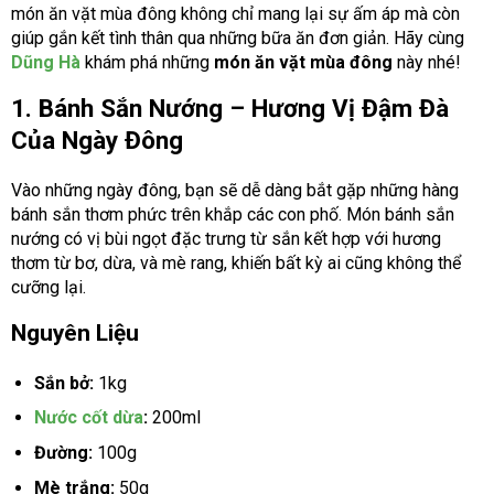
món ăn vặt mùa đông không chỉ mang lại sự ấm áp mà còn
giúp gắn kết tình thân qua những bữa ăn đơn giản. Hãy cùng
Dũng Hà
khám phá những
món ăn vặt mùa đông
này nhé!
1. Bánh Sắn Nướng – Hương Vị Đậm Đà
Của Ngày Đông
Vào những ngày đông, bạn sẽ dễ dàng bắt gặp những hàng
bánh sắn thơm phức trên khắp các con phố. Món bánh sắn
nướng có vị bùi ngọt đặc trưng từ sắn kết hợp với hương
thơm từ bơ, dừa, và mè rang, khiến bất kỳ ai cũng không thể
cưỡng lại.
Nguyên Liệu
Sắn bở:
1kg
Nước cốt dừa
:
200ml
Đường:
100g
Mè trắng:
50g