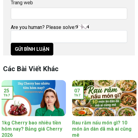
Trang web
Are you human? Please solve:
Các Bài Viết Khác
25
07
Th7
Th7
1kg Cherry bao nhiêu tiền
Rau răm nấu món gì? 10
hôm nay? Bảng giá Cherry
món ăn dân dã mà ai cũng
2026
mê