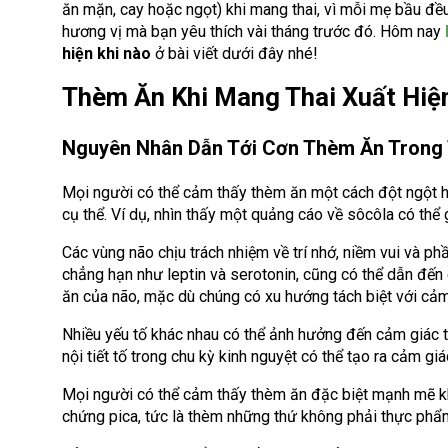
ăn mặn, cay hoặc ngọt) khi mang thai, vì mỗi mẹ bầu đề
hương vị mà bạn yêu thích vài tháng trước đó. Hôm nay
hiện khi nào
ở bài viết dưới đây nhé!
Thèm Ăn Khi Mang Thai Xuất Hiệ
Nguyên Nhân Dẫn Tới Cơn Thèm Ăn Trong 
Mọi người có thể cảm thấy thèm ăn một cách đột ngột ho
cụ thể. Ví dụ, nhìn thấy một quảng cáo về sôcôla có thể
Các vùng não chịu trách nhiệm về trí nhớ, niềm vui và 
chẳng hạn như leptin và serotonin, cũng có thể dẫn đế
ăn của não, mặc dù chúng có xu hướng tách biệt với cảm
Nhiều yếu tố khác nhau có thể ảnh hưởng đến cảm giác 
nội tiết tố trong chu kỳ kinh nguyệt có thể tạo ra cảm gi
Mọi người có thể cảm thấy thèm ăn đặc biệt mạnh mẽ khi
chứng pica, tức là thèm những thứ không phải thực phẩ