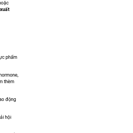
 hoặc
 xuất
thực phẩm
 hormone,
âm thèm
dao động
ải hội