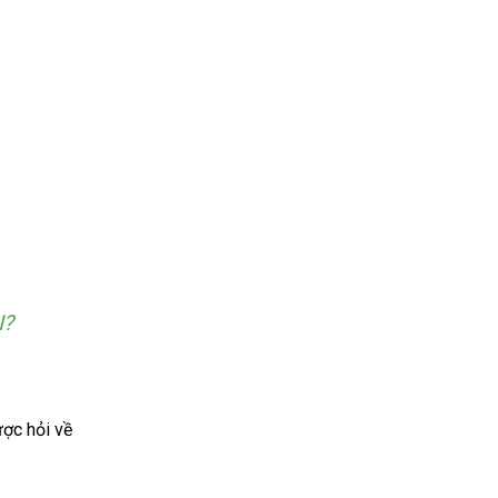
I?
ược hỏi về