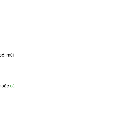
bởi mùi
hoặc
cà