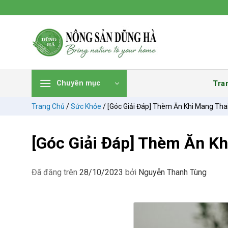
Chuyển
đến
nội
dung
Tra
Chuyên mục
Trang Chủ
/
Sức Khỏe
/
[Góc Giải Đáp] Thèm Ăn Khi Mang Thai
[Góc Giải Đáp] Thèm Ăn Kh
Đã đăng trên
28/10/2023
bởi
Nguyễn Thanh Tùng