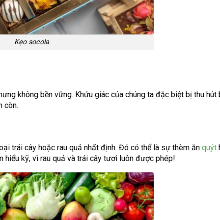
Kẹo socola
hưng không bền vững. Khứu giác của chúng ta đặc biệt bị thu hút 
n còn.
oại trái cây hoặc rau quả nhất định. Đó có thể là sự thèm ăn
quýt
iểu kỹ, vì rau quả và trái cây tươi luôn được phép!