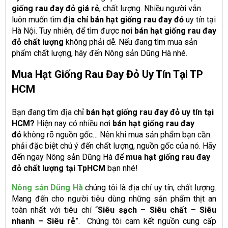
giống rau đay đỏ giá rẻ
, chất lượng. Nhiều người vẫn
luôn muốn tìm
địa chỉ bán hạt giống rau đay đỏ
uy tín tại
Hà Nội. Tuy nhiên, để tìm được
nơi bán hạt giống rau đay
đỏ chất lượng
không phải dễ. Nếu đang tìm mua sản
phẩm chất lượng, hãy đến Nông sản Dũng Hà nhé.
Mua Hạt Giống Rau Đay Đỏ Uy Tín Tại TP
HCM
Bạn đang tìm địa chỉ
bán hạt giống rau đay đỏ uy tín tại
HCM?
Hiện nay có nhiều nơi
bán hạt giống rau đay
đỏ
không rõ nguồn gốc… Nên khi mua sản phẩm bạn cần
phải đặc biệt chú ý đến chất lượng, nguồn gốc của nó. Hãy
đến ngay Nông sản Dũng Hà để
mua hạt giống rau đay
đỏ chất lượng tại TpHCM
bạn nhé!
Nông sản Dũng Hà
chúng tôi là địa chỉ uy tín, chất lượng.
Mang đến cho người tiêu dùng những sản phẩm thịt an
toàn nhất với tiêu chí “
Siêu sạch – Siêu chất – Siêu
nhanh – Siêu rẻ
”. Chúng tôi cam kết nguồn cung cấp