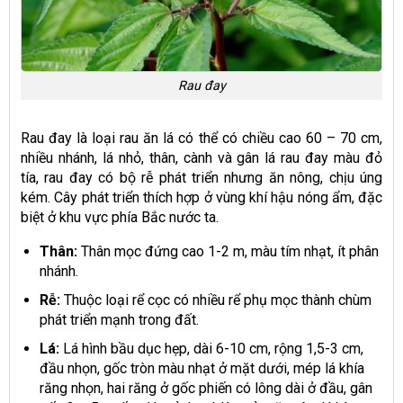
Rau đay
Rau đay là loại rau ăn lá có thể có chiều cao 60 – 70 cm,
nhiều nhánh, lá nhỏ, thân, cành và gân lá rau đay màu đỏ
tía, rau đay có bộ rễ phát triển nhưng ăn nông, chịu úng
kém. Cây phát triển thích hợp ở vùng khí hậu nóng ẩm, đặc
biệt ở khu vực phía Bắc nước ta.
Thân:
Thân mọc đứng cao 1-2 m, màu tím nhạt, ít phân
nhánh.
Rễ:
Thuộc loại rể cọc có nhiều rể phụ mọc thành chùm
phát triển mạnh trong đất.
Lá:
Lá hình bầu dục hẹp, dài 6-10 cm, rộng 1,5-3 cm,
đầu nhọn, gốc tròn màu nhạt ở mặt dưới, mép lá khía
răng nhọn, hai răng ở gốc phiến có lông dài ở đầu, gân