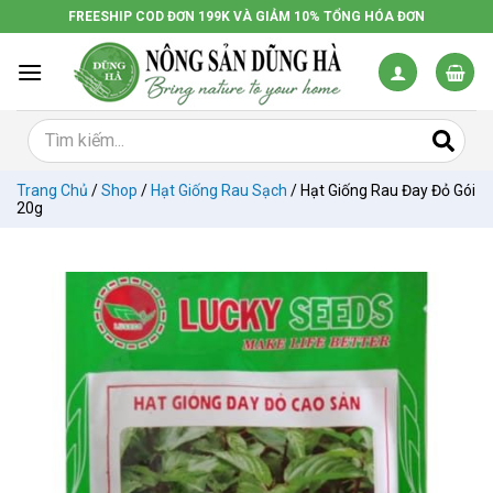
Chuyển
FREESHIP COD ĐƠN 199K VÀ GIẢM 10% TỔNG HÓA ĐƠN
đến
nội
dung
Trang Chủ
/
Shop
/
Hạt Giống Rau Sạch
/
Hạt Giống Rau Đay Đỏ Gói
20g