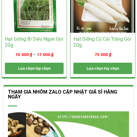
sản
phẩm
phẩm
Hạt Giống Bí Siêu Ngọn Gói
Hạt Giống Củ Cải Trắng Gói
20g
20g
15.000
₫
–
17.000
₫
73.000
₫
Lựa chọn tùy chọn
Lựa chọn tùy chọn
Sản
Sản
phẩm
phẩm
này
này
THAM GIA NHÓM ZALO CẬP NHẬT GIÁ SỈ HÀNG
có
có
NGÀY
nhiều
nhiều
biến
biến
thể.
thể.
Các
Các
tùy
tùy
chọn
chọn
có
có