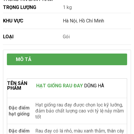
TRỌNG LƯỢNG
1 kg
KHU VỰC
Hà Nội
,
Hồ Chí Minh
LOẠI
Gói
MÔ TẢ
TÊN SẢN
HẠT GIỐNG RAU ĐAY
DŨNG HÀ
PHẨM
Hạt giống rau đay được chọn lọc kỹ lưỡng,
Đặc điểm
đảm bảo chất lượng cao với tỷ lệ nảy mầm
hạt giống
tốt
Đặc điểm
Rau đay có lá nhỏ, màu xanh thẫm, thân cây