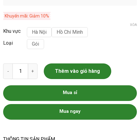
Khuyến mãi: Giảm 10%
XÓA
Khu vực
Hà Nội
Hồ Chí Minh
Loại
Gói
Hạt giống rau đay đỏ gói 20g số lượng
Thêm vào giỏ hàng
Mua sỉ
Mua ngay
THÔNG TIN SẢN PHẨM