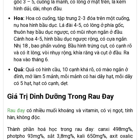
gốc 3 – 5, cuống lá mảnh, có lông ở mặt trên, lá kèm
hình dải, dài, nhọn đầu.
Hoa:
Hoa có cuống, tập trung 2-3 đóa trên một cuống,
nụ hoa hình bầu dục. Lá đài 4-5, có lông ở phía gốc,
thuôn hay bầu dục ngược, có mũi nhọn ngắn ở đầu.
Cánh hoa 4-5, hình bầu dục ngược rộng, có cựa ngắn.
Nhị 18 , bao phấn vuông. Bầu hình trứng cụt, có cạnh rõ
và có ít lông; vòi nhụy rộng, khía răng và cụt ở đầu. Ra
hoa vào tháng 6.
Quả:
Quả có hình cầu, 10 cạnh khá rõ, có mào ngắn ở
đỉnh, mở làm 5 mảnh, mỗi mảnh có hai dãy hạt, mỗi dãy
có 5 hạt, hạt có cạnh, dẹt.
Giá Trị Dinh Dưỡng Trong Rau Đay
Rau đay
có nhiều muối khoáng và vitamin, có vị ngọt, tính
hàn, không độc.
Thành phần hoá học trong rau đay: canxi 498mg%,
photpho 93mg%, sắt 3,8mg%, kali 650mg%, axit oxalic