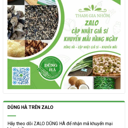
thể
thể
được
được
chọn
chọn
trên
trên
trang
trang
sản
sản
phẩm
phẩm
DŨNG HÀ TRÊN ZALO
Hãy theo dõi ZALO DŨNG HÀ để nhận mã khuyến mại