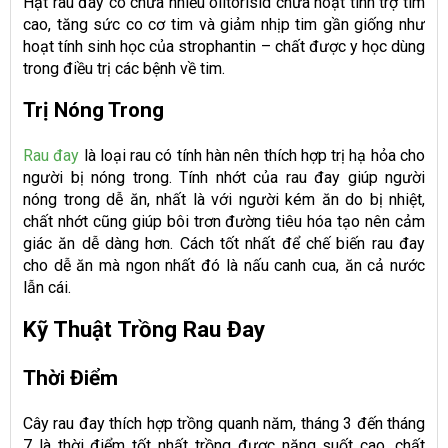
Hạt rau đay có chứa nhiều olitorisid chứa hoạt tính trợ tim
cao, tăng sức co cơ tim và giảm nhịp tim gần giống như
hoạt tính sinh học của strophantin – chất được y học dùng
trong điều trị các bệnh về tim.
Trị Nóng Trong
Rau đay
là loại rau có tính hàn nên thích hợp trị hạ hỏa cho
người bị nóng trong. Tính nhớt của rau đay giúp người
nóng trong dễ ăn, nhất là với người kém ăn do bị nhiệt,
chất nhớt cũng giúp bôi trơn đường tiêu hóa tạo nên cảm
giác ăn dễ dàng hơn. Cách tốt nhất để chế biến rau đay
cho dễ ăn mà ngon nhất đó là nấu canh cua, ăn cả nước
lẫn cái.
Kỹ Thuật Trồng Rau Đay
Thời Điểm
Cây rau đay thích hợp trồng quanh năm, tháng 3 đến tháng
7 là thời điểm tốt nhất trồng được năng suốt cao, chất