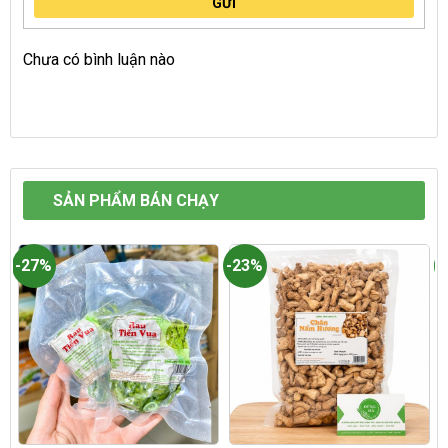
GỬI
Chưa có bình luận nào
SẢN PHẨM BÁN CHẠY
-27%
-23%
-