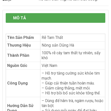
MÔ TẢ
Tên Sản Phẩm
Rễ Tam Thất
Thương Hiệu
Nông sản Dũng Hà
100% rễ cây tam thất tự nhiên, sấy
Thành Phần
khô
Nguồn Gốc
Việt Nam
– Hỗ trợ tăng cường sức khỏe tim
mạch.
Công Dụng
– Giúp cải thiện tuần hoàn máu.
– Giảm căng thẳng, mệt mỏi.
– Hỗ trợ bồi bổ sức khỏe tổng thể.
– Dùng để hãm trà, ngâm rượu, hoặc
Hướng Dẫn Sử
tán bột.
Dụng
– Sử dụng mỗi ngày để đạt hiệu