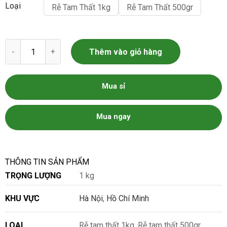
Loại
Rễ Tam Thất 1kg
Rễ Tam Thất 500gr
Rễ Tam Thất số lượng
Thêm vào giỏ hàng
Mua sỉ
Mua ngay
THÔNG TIN SẢN PHẨM
TRỌNG LƯỢNG
1 kg
KHU VỰC
Hà Nội
,
Hồ Chí Minh
LOẠI
Rễ tam thất 1kg, Rễ tam thất 500gr