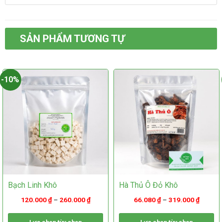
có
nhiều
nhiều
biến
biến
thể.
thể.
Các
SẢN PHẨM TƯƠNG TỰ
Các
tùy
tùy
chọn
chọn
có
có
thể
-10%
thể
được
được
chọn
chọn
trên
trên
trang
trang
sản
sản
phẩm
phẩm
Bạch Linh Khô
Hà Thủ Ô Đỏ Khô
120.000
₫
–
260.000
₫
66.080
₫
–
319.000
₫