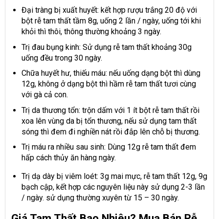
Đại tràng bị xuất huyết: kết hợp rượu trắng 20 độ với
bột rễ tam thất tầm 8g, uống 2 lần / ngày, uống tới khi
khỏi thì thôi, thông thường khoảng 3 ngày.
Trị đau bụng kinh: Sử dụng rễ tam thất khoảng 30g
uống đều trong 30 ngày.
Chữa huyết hư, thiếu máu: nếu uống dạng bột thì dùng
12g, không ở dạng bột thì hầm rễ tam thất tươi cùng
với gà cả con.
Trị da thương tổn: trộn dấm với 1 ít bột rễ tam thất rồi
xoa lên vùng da bị tổn thương, nếu sử dụng tam thất
sóng thì đem đi nghiền nát rồi đắp lên chỗ bị thương.
Trị máu ra nhiều sau sinh: Dùng 12g rễ tam thất đem
hấp cách thủy ăn hàng ngày.
Trị dạ dày bị viêm loét: 3g mai mực, rễ tam thất 12g, 9g
bạch cập, kết hợp các nguyên liệu này sử dụng 2-3 lần
/ ngày. sử dụng thường xuyên từ 15 – 30 ngày.
Giá Tam Thất Bao Nhiêu? Mua Bán Rễ