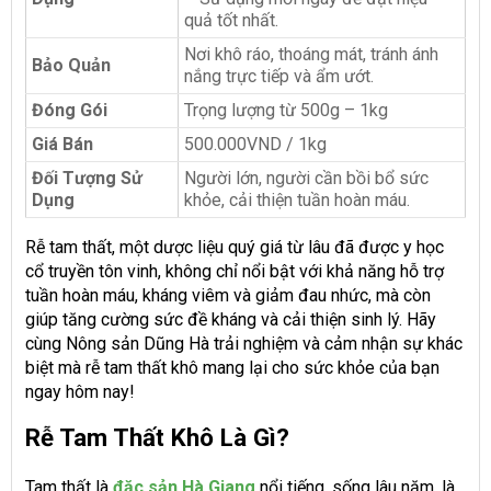
quả tốt nhất.
Nơi khô ráo, thoáng mát, tránh ánh
Bảo Quản
nắng trực tiếp và ẩm ướt.
Đóng Gói
Trọng lượng từ 500g – 1kg
Giá Bán
500.000VND / 1kg
Đối Tượng Sử
Người lớn, người cần bồi bổ sức
Dụng
khỏe, cải thiện tuần hoàn máu.
Rễ tam thất, một dược liệu quý giá từ lâu đã được y học
cổ truyền tôn vinh, không chỉ nổi bật với khả năng hỗ trợ
tuần hoàn máu, kháng viêm và giảm đau nhức, mà còn
giúp tăng cường sức đề kháng và cải thiện sinh lý. Hãy
cùng Nông sản Dũng Hà trải nghiệm và cảm nhận sự khác
biệt mà rễ tam thất khô mang lại cho sức khỏe của bạn
ngay hôm nay!
Rễ Tam Thất Khô Là Gì?
Tam thất là
đặc sản Hà Giang
nổi tiếng, sống lâu năm, là