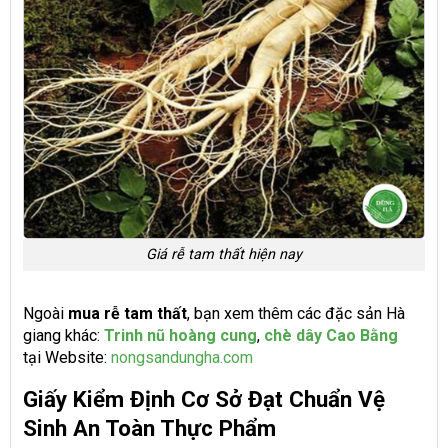
Giá rễ tam thất hiện nay
Ngoài
mua rễ tam thất
, bạn xem thêm các đặc sản Hà
giang khác:
Trinh nũ hoàng cung
,
chè dây Cao Bằng
tại
Website:
nongsandungha.com
Giấy Kiểm Định Cơ Sở Đạt Chuẩn Vệ
Sinh An Toàn Thực Phẩm