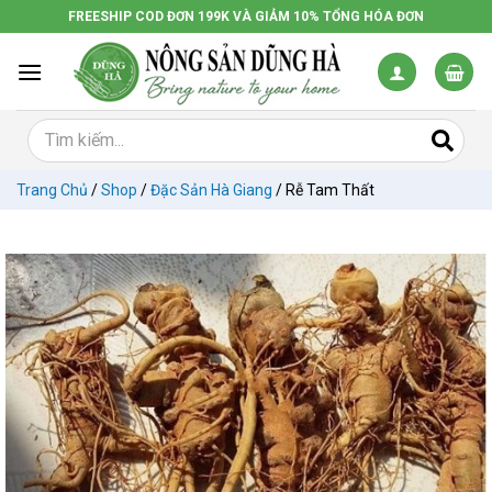
Chuyển
FREESHIP COD ĐƠN 199K VÀ GIẢM 10% TỔNG HÓA ĐƠN
đến
nội
dung
Trang Chủ
/
Shop
/
Đặc Sản Hà Giang
/
Rễ Tam Thất