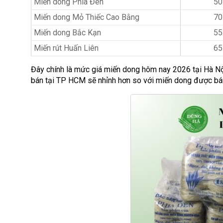
Miến dong Phia Đén
50
Miến dong Mỏ Thiếc Cao Bằng
70
Miến dong Bắc Kạn
55
Miến rút Huấn Liên
65
Đây chính là mức giá miến dong hôm nay 2026 tại Hà Nội
bán tại TP HCM sẽ nhỉnh hơn so với miến dong được bán