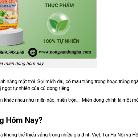
iá miến dong hôm nay
h nắng mặt trời. Sợi miến dai, có màu trắng trong hoặc trắng ngà
ị ngọt tự nhiên của củ dong riềng.
n khác nhau như miến xào, miến trộn,… Miến dong chính là một m
kg Hôm Nay?
à không thể thiếu vắng trong nhiều gia đình Việt. Tại Hà Nội và H