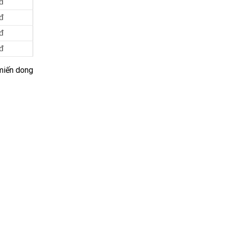
đ
đ
đ
đ
 miến dong