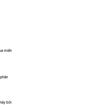
mua miến
 phân
này bởi