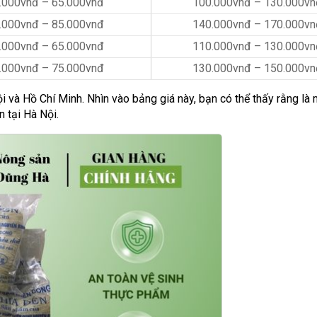
.000vnđ – 65.000vnđ
100.000vnđ – 130.000vn
.000vnđ – 85.000vnđ
140.000vnđ – 170.000vn
.000vnđ – 65.000vnđ
110.000vnđ – 130.000vn
.000vnđ – 75.000vnđ
130.000vnđ – 150.000vn
 và Hồ Chí Minh. Nhìn vào bảng giá này, bạn có thể thấy rằng là
 tại Hà Nội.