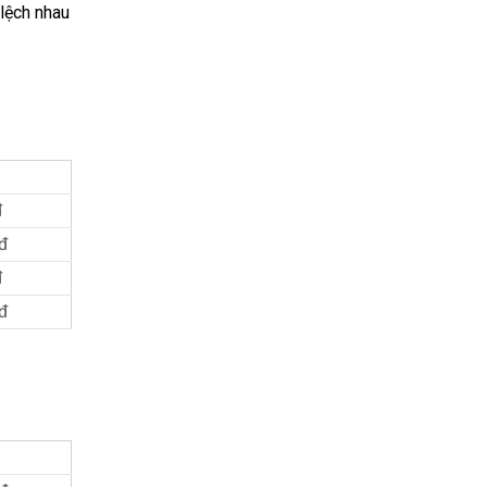
lệch nhau
đ
đ
đ
đ