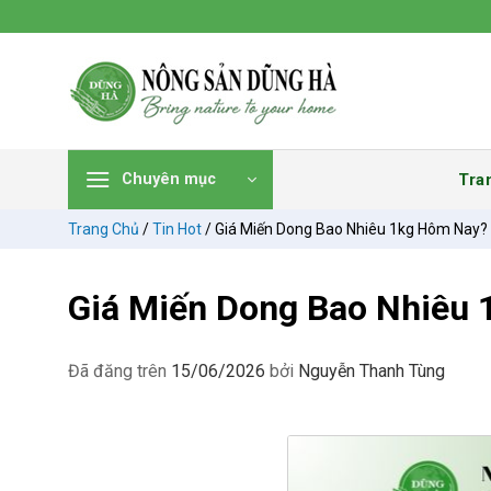
Chuyển
đến
nội
dung
Tra
Chuyên mục
Trang Chủ
/
Tin Hot
/
Giá Miến Dong Bao Nhiêu 1kg Hôm Nay? 
Giá Miến Dong Bao Nhiêu 
Đã đăng trên
15/06/2026
bởi
Nguyễn Thanh Tùng