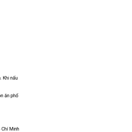
. Khi nấu
ón ăn phổ
ồ Chí Minh