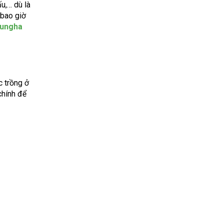
u,… dù là
 bao giờ
ungha
c trồng ở
chính để