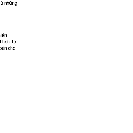
 từ những
hiên
 hơn, từ
toàn cho