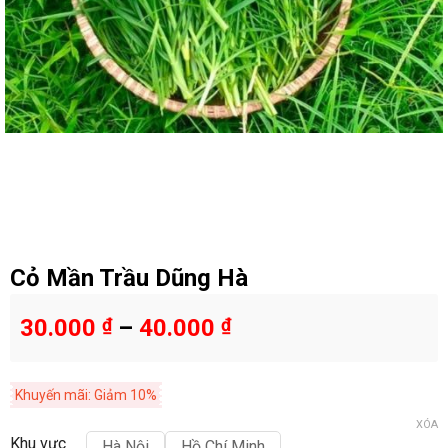
Cỏ Mần Trầu Dũng Hà
30.000
₫
–
40.000
₫
Khuyến mãi: Giảm 10%
XÓA
Khu vực
Hà Nội
Hồ Chí Minh