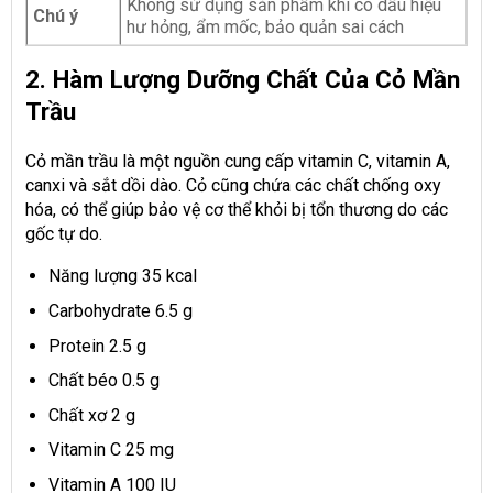
Không sử dụng sản phẩm khi có dấu hiệu
Chú ý
hư hỏng, ẩm mốc, bảo quản sai cách
2. Hàm Lượng Dưỡng Chất Của Cỏ Mần
Trầu
Cỏ mần trầu là một nguồn cung cấp vitamin C, vitamin A,
canxi và sắt dồi dào. Cỏ cũng chứa các chất chống oxy
hóa, có thể giúp bảo vệ cơ thể khỏi bị tổn thương do các
gốc tự do.
Năng lượng 35 kcal
Carbohydrate 6.5 g
Protein 2.5 g
Chất béo 0.5 g
Chất xơ 2 g
Vitamin C 25 mg
Vitamin A 100 IU