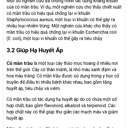
Một số nghiên cứu đã chứng minh tác dụng kháng khuẩn
của cỏ mần trầu. Ví dụ, một nghiên cứu cho thấy chiết xuất
cỏ mần trầu có hiệu quả chống lại vi khuẩn
Staphylococcus aureus, một loại vi khuẩn có thể gây ra
nhiều loại nhiễm trùng. Một nghiên cứu khác cho thấy cỏ
mần trầu có hiệu quả chống lại vi khuẩn Escherichia coli
(E. coli), một loại vi khuẩn có thể gây ra tiêu chảy.
3.2 Giúp Hạ Huyết Áp
Cỏ mần trầu
là một loại cây thảo mọc hoang ở nhiều nơi
trên thế giới. Cây có thân mảnh, lá nhỏ màu xanh đậm và
hoa màu trắng. Cỏ mần trầu được sử dụng trong y học cổ
truyền để điều trị nhiều bệnh khác nhau, bao gồm tăng
huyết áp, tiêu chảy và viêm.
Cỏ mần trầu có tác dụng hạ huyết áp do có chứa một số
hợp chất, bao gồm flavonoid, alkaloid và terpenoid. Các
hợp chất này có thể giúp thư giãn các mạch máu và giảm
huyết áp.