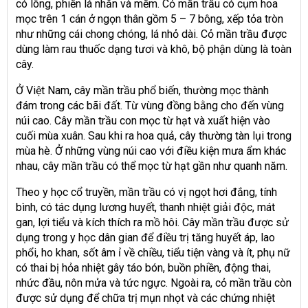
có lông, phiến lá nhẵn và mềm. Cỏ mần trầu có cụm hoa
mọc trên 1 cán ở ngọn thân gồm 5 – 7 bông, xếp tỏa tròn
như những cái chong chóng, lá nhỏ dài. Cỏ mần trầu được
dùng làm rau thuốc dạng tươi và khô, bộ phận dùng là toàn
cây.
Ở Việt Nam, cây mần trầu phổ biến, thường mọc thành
đám trong các bãi đất. Từ vùng đồng bằng cho đến vùng
núi cao. Cây mần trầu con mọc từ hạt và xuất hiện vào
cuối mùa xuân. Sau khi ra hoa quả, cây thường tàn lụi trong
mùa hè. Ở những vùng núi cao với điều kiện mưa ẩm khác
nhau, cây mần trầu có thể mọc từ hạt gần như quanh năm.
Theo y học cổ truyền, mần trầu có vị ngọt hơi đắng, tính
bình, có tác dụng lương huyết, thanh nhiệt giải độc, mát
gan, lợi tiểu và kích thích ra mồ hôi. Cây mần trầu được sử
dụng trong y học dân gian để điều trị tăng huyết áp, lao
phổi, ho khan, sốt âm ỉ về chiều, tiểu tiện vàng và ít, phụ nữ
có thai bị hỏa nhiệt gây táo bón, buồn phiền, động thai,
nhức đầu, nôn mửa và tức ngực. Ngoài ra, cỏ mần trầu còn
được sử dụng để chữa trị mụn nhọt và các chứng nhiệt