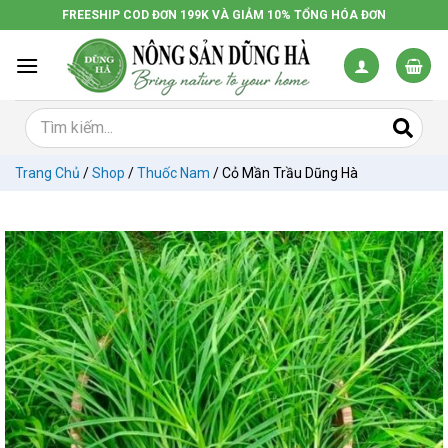
Chuyển
FREESHIP COD ĐƠN 199K VÀ GIẢM 10% TỔNG HÓA ĐƠN
đến
nội
dung
Trang Chủ
/
Shop
/
Thuốc Nam
/
Cỏ Mần Trầu Dũng Hà