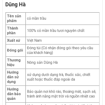
Dũng Hà
Tên sản
cỏ mần trầu
phẩm
Thành
100% cỏ mần trầu tươi nguyên chất
phần
Xuất xứ
Việt Nam
Đóng túi (Có nhận đóng gói theo yêu cầu
Đóng gói
của khách hàng)
Thương
Nông sản Dũng Hà
hiệu
Hướng
sử dụng dưới dạng trà, thuốc sắc, chiết
dẫn sử
xuất hoặc thuốc đắp ngoài da
dụng
Hướng
Bảo quản nơi khô ráo, thoáng mát, sạch sẽ,
dẫn bảo
tránh ánh nắng mặt trời và nguồn nhiệt cao
quản