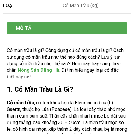
LOẠI
Cỏ Mần Trầu (kg)
MÔ TẢ
Cỏ mần trầu là gì? Công dụng củ cỏ mần trầu là gì? Cách
sử dụng cỏ mần trầu như thế nào đúng cách? Lưu ý sử
dụng cỏ mần trầu như thế nào? Hôm nay, hãy cùng theo
chân
Nông Sản Dũng Hà
. Đi tìm hiểu ngay loại cỏ đặc
biệt này né!
1. Cỏ Mần Trầu Là Gì?
Cỏ mần trầu
, có tên khoa học là Eleusine indica (L)
Gaertn, thuộc họ Lúa (Poaceae). Là loại cây thảo nhỏ mọc
thành cụm sum suê. Thân cây phân nhánh, mọc bò dài sau
đứng thẳng, cao khoảng 30 – 50cm. Lá mần trầu mọc so
le, có hình dải nhọn, xếp thành 2 dãy cách nhau, bẹ lá mỏng