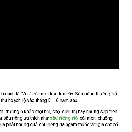
h danh là “Vua” của mọi loại trái cây. Sầu riêng thường trổ
o thu hoạch rộ vào tháng 5 – 6 năm sau.
thị trường ở khắp mọi nơi, chợ, siêu thị hay những sạp trên
i sầu riêng ưa thích như
sầu riêng ri6
, cái mơn, chuồng
mua phải những quả sầu riêng đã ngâm thuốc với giá cắt cổ