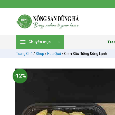
Chuyển
đến
nội
dung
Tra
Chuyên mục
Trang Chủ
/
Shop
/
Hoa Quả
/
Cơm Sầu Riêng Đông Lạnh
-12%