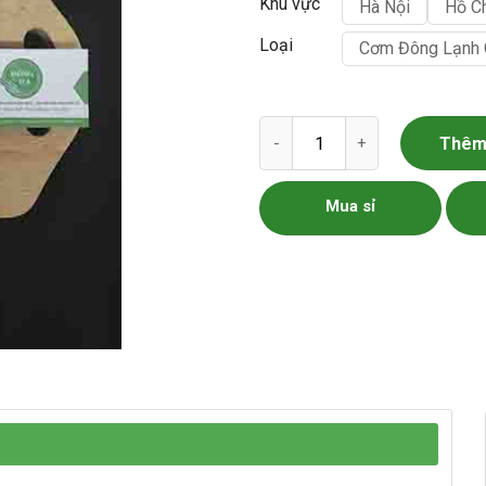
Khu vực
Hà Nội
Hồ C
Loại
Cơm Đông Lạnh 
Cơm Sầu Riêng Đông Lạnh số
Thêm 
Mua sỉ