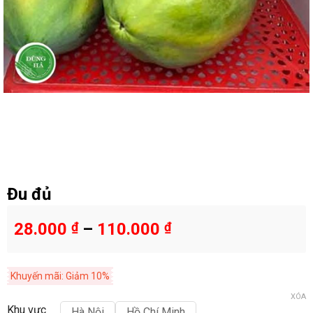
Đu đủ
28.000
₫
–
110.000
₫
Khuyến mãi: Giảm 10%
XÓA
Khu vực
Hà Nội
Hồ Chí Minh