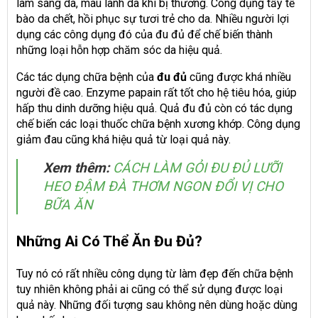
làm sáng da, mau lành da khi bị thương. Công dụng tẩy tế
bào da chết, hồi phục sự tươi trẻ cho da. Nhiều người lợi
dụng các công dụng đó của đu đủ để chế biến thành
những loại hỗn hợp chăm sóc da hiệu quả.
Các tác dụng chữa bệnh của
đu đủ
cũng được khá nhiều
người đề cao. Enzyme papain rất tốt cho hệ tiêu hóa, giúp
hấp thu dinh dưỡng hiệu quả. Quả đu đủ còn có tác dụng
chế biến các loại thuốc chữa bệnh xương khớp. Công dụng
giảm đau cũng khá hiệu quả từ loại quả này.
Xem thêm:
CÁCH LÀM GỎI ĐU ĐỦ LƯỠI
HEO ĐẬM ĐÀ THƠM NGON ĐỔI VỊ CHO
BỮA ĂN
Những Ai Có Thể Ăn Đu Đủ?
Tuy nó có rất nhiều công dụng từ làm đẹp đến chữa bệnh
tuy nhiên không phải ai cũng có thể sử dụng được loại
quả này. Những đối tượng sau không nên dùng hoặc dùng