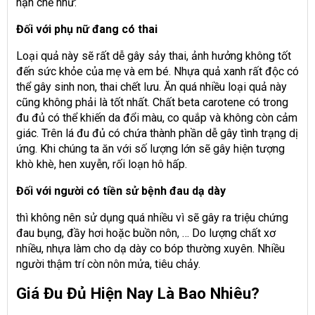
hạn chế như:
Đối với phụ nữ đang có thai
Loại quả này sẽ rất dễ gây sảy thai, ảnh hưởng không tốt
đến sức khỏe của mẹ và em bé. Nhựa quả xanh rất độc có
thể gây sinh non, thai chết lưu. Ăn quá nhiều loại quả này
cũng không phải là tốt nhất. Chất beta carotene có trong
đu đủ có thể khiến da đổi màu, co quắp và không còn cảm
giác. Trên lá đu đủ có chứa thành phần dễ gây tình trạng dị
ứng. Khi chúng ta ăn với số lượng lớn sẽ gây hiện tượng
khò khè, hen xuyễn, rối loạn hô hấp.
Đối với người có tiền sử bệnh đau dạ dày
thì không nên sử dụng quá nhiều vì sẽ gây ra triệu chứng
đau bụng, đầy hơi hoặc buồn nôn, … Do lượng chất xơ
nhiều, nhựa làm cho dạ dày co bóp thường xuyên. Nhiều
người thậm trí còn nôn mửa, tiêu chảy.
Giá Đu Đủ Hiện Nay Là Bao Nhiêu?