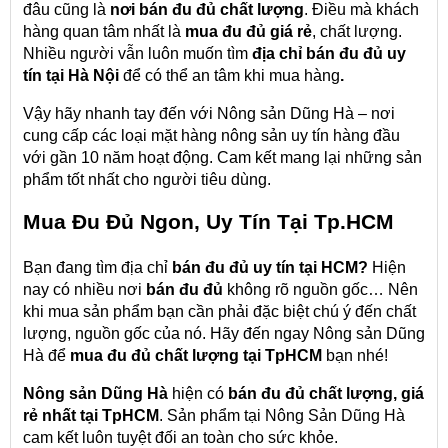
đâu cũng là
nơi bán đu đủ chất lượng
. Điều mà khách
hàng quan tâm nhất là
mua đu đủ giá rẻ
, chất lượng.
Nhiều người vẫn luôn muốn tìm
địa chỉ bán đu đủ uy
tín tại Hà Nội
để có thể an tâm khi mua hàng
.
Vậy hãy nhanh tay đến với Nông sản Dũng Hà – nơi
cung cấp các loại mặt hàng nông sản uy tín hàng đầu
với gần 10 năm hoạt động. Cam kết mang lại những sản
phẩm tốt nhất cho người tiêu dùng.
Mua
Đu Đủ Ngon,
Uy Tín Tại Tp.HCM
Bạn đang tìm địa chỉ
bán đu đủ
uy tín tại HCM?
Hiện
nay có nhiều nơi
bán đu đủ
không rõ nguồn gốc… Nên
khi mua sản phẩm bạn cần phải đặc biệt chú ý đến chất
lượng, nguồn gốc của nó. Hãy đến ngay Nông sản Dũng
Hà để
mua đu đủ
chất lượng tại TpHCM
bạn nhé!
Nông sản Dũng Hà
hiện có
bán
đu đủ
chất lượng, giá
rẻ nhất tại TpHCM
. Sản phẩm tại Nông Sản Dũng Hà
cam kết luôn tuyệt đối an toàn cho sức khỏe.