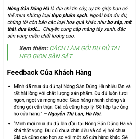
Nông Sản Dũng Hà
là địa chỉ tin cậy, uy tín giúp bạn có
thể mua những loại
thực phẩm sạch
. Ngoài bán đu đủ,
chúng tôi còn bán các loại hoa quả khác như
bơ sáp
,
mít
thái
,
dưa lưới
,… Chuyên cung cấp măng tây xanh, đặc
sản vùng miền chất lượng cao.
Xem thêm:
CÁCH LÀM GỎI ĐU ĐỦ TAI
HEO GIÒN SẦN SẬT
Feedback Của Khách Hàng
Mình đã mua đu đủ tại Nông Sản Dũng Hà nhiều lần và
rất hài lòng với chất lượng sản phẩm. Đu đủ luôn tươi
ngon, ngọt và mọng nước. Giao hàng nhanh chóng và
đóng gói cẩn thận. Giá cả cũng hợp lý. Sẽ tiếp tục ủng
hộ cửa hàng.”
– Nguyễn Thị Lan, Hà Nội.
“Mình mới mua đu đủ lần đầu tại Nông Sản Dũng Hà và
khá thất vọng. Đu đủ chưa chín đều và có vị hơi chua.
Giá cả cũng cao hơn so với một số cửa hàng khác. Sẽ