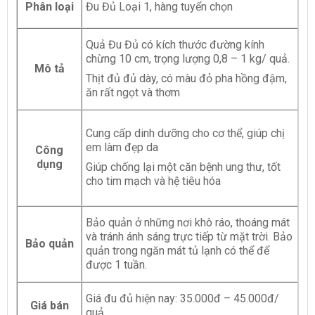
Phân loại
Đu Đủ Loại 1, hàng tuyển chọn
Quả Đu Đủ có kích thước đường kính
chừng 10 cm, trọng lượng 0,8 – 1 kg/ quả.
Mô tả
Thịt đủ đủ dày, có màu đỏ pha hồng đậm,
ăn rất ngọt và thơm
Cung cấp dinh dưỡng cho cơ thể, giúp chị
em làm đẹp da
Công
dụng
Giúp chống lại một căn bệnh ung thư, tốt
cho tim mạch và hệ tiêu hóa
Bảo quản ở những nơi khô ráo, thoáng mát
và tránh ánh sáng trực tiếp từ mặt trời. Bảo
Bảo quản
quản trong ngăn mát tủ lạnh có thể để
được 1 tuần.
Giá đu đủ hiện nay: 35.000đ – 45.000đ/
Giá bán
quả