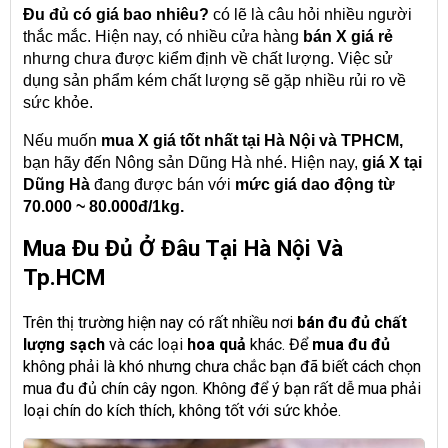
Đu đủ có giá bao nhiêu?
có lẽ là câu hỏi nhiều người
thắc mắc. Hiện nay, có nhiều cửa hàng
bán X giá rẻ
nhưng chưa được kiểm định về chất lượng. Việc sử
dụng sản phẩm kém chất lượng sẽ gặp nhiều rủi ro về
sức khỏe.
Nếu muốn
mua X giá tốt nhất tại Hà Nội và TPHCM,
bạn hãy đến Nông sản Dũng Hà nhé. Hiện nay,
giá X tại
Dũng Hà
đang được bán với
mức giá dao động từ
70.000 ~ 80.000đ/1kg.
Mua Đu Đủ Ở Đâu Tại Hà Nội Và
Tp.HCM
Trên thị trường hiện nay có rất nhiều nơi
bán đu đủ chất
lượng sạch
và các loại
hoa quả
khác. Để
mua đu đủ
không phải là khó nhưng chưa chắc bạn đã biết cách chọn
mua đu đủ chín cây ngon. Không để ý bạn rất dễ mua phải
loại chín do kích thích, không tốt với sức khỏe.