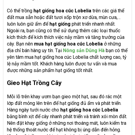
Có thể trồng
hạt giống hoa cúc Lobelia
trên các giá thể
đất mua sẵn hoặc đất tươi xốp trộn xơ dừa, mùn cưa,…
luôn luôn giữ ẩm để
hạt giống
phát triển nhanh nhất.
Ngoài ra, bạn cũng có thể sử dụng thêm các loại thuốc
kích thích để kích thích việc nảy mầm và tăng trưởng của
cây. Bạn nên
mua hạt giống hoa cúc Lobelia
ở những
địa chỉ bán hàng uy tín. Tại
Nông sản Dũng Hà
bạn có thể
yên tâm mua hạt giống hoa cúc Lobelia chất lượng cao, tỷ
lệ nảy mầm tốt. Khách hàng luôn được tư vấn và mua
được những sản phẩm hạt giống tốt nhất.
Gieo Hạt Trồng Cây
Mỗi lỗ trên khay ươm bạn gieo một hạt, sau đó rác một
lớp đất mỏng lên trên để hạt giống đủ ẩm và phát triển.
Hàng ngày tưới nước cho
hạt giống hoa cúc Lobelia
bằng bình xịt để cây nhanh phát triển và tránh xói mòn đất.
Nên đặt khay giống ở những nơi thoáng mát, luôn kiểm tra
hệ thống thoát nước để hạt không bị úng dẫn đến hỏng.