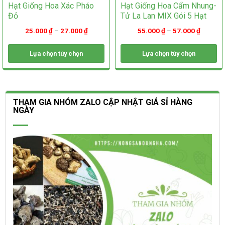
Hạt Giống Hoa Xác Pháo
Hạt Giống Hoa Cẩm Nhung-
Đỏ
Tử La Lan MIX Gói 5 Hạt
25.000
₫
–
27.000
₫
55.000
₫
–
57.000
₫
Lựa chọn tùy chọn
Lựa chọn tùy chọn
Sản
Sản
phẩm
phẩm
này
này
có
có
THAM GIA NHÓM ZALO CẬP NHẬT GIÁ SỈ HÀNG
nhiều
nhiều
NGÀY
biến
biến
thể.
thể.
Các
Các
tùy
tùy
chọn
chọn
có
có
thể
thể
được
được
chọn
chọn
trên
trên
trang
trang
sản
sản