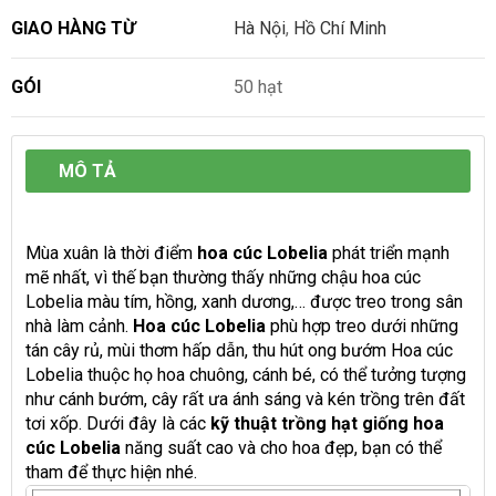
GIAO HÀNG TỪ
Hà Nội
,
Hồ Chí Minh
GÓI
50 hạt
MÔ TẢ
Mùa xuân là thời điểm
hoa cúc Lobelia
phát triển mạnh
mẽ nhất, vì thế bạn thường thấy những chậu hoa cúc
Lobelia màu tím, hồng, xanh dương,… được treo trong sân
nhà làm cảnh.
Hoa cúc Lobelia
phù hợp treo dưới những
tán cây rủ, mùi thơm hấp dẫn, thu hút ong bướm Hoa cúc
Lobelia thuộc họ hoa chuông, cánh bé, có thể tưởng tượng
như cánh bướm, cây rất ưa ánh sáng và kén trồng trên đất
tơi xốp. Dưới đây là các
kỹ thuật trồng hạt giống hoa
cúc Lobelia
năng suất cao và cho hoa đẹp, bạn có thể
tham để thực hiện nhé.