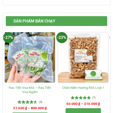
SẢN PHẨM BÁN CHẠY
-27%
-23%
-
Rau Tiến Vua Khô – Rau Tiến
Chân Nấm Hương Khô Loại 1
Vua Ngâm
(7)
(4)
50.000
Được xếp
₫
–
210.000
₫
hạng
5.00
37.500
Được xếp
₫
–
890.000
₫
5 sao
hạng
4.50
Lựa chọn tùy chọn