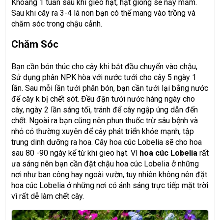
Khoảng 1 tuần sau khi gieo hạt, hạt giống sẽ nảy mầm.
Sau khi cây ra 3-4 lá non bạn có thể mang vào trồng và
chăm sóc trong chậu cảnh.
Chăm Sóc
Bạn cần bón thúc cho cây khi bắt đầu chuyển vào chậu,
Sử dụng phân NPK hòa với nước tưới cho cây 5 ngày 1
lần. Sau mỗi lần tưới phân bón, bạn cần tưới lại bằng nước
để cây k bị chết sót. Đều đặn tưới nước hàng ngày cho
cây, ngày 2 lần sáng tối, tránh để cây ngập úng dẫn đến
chết. Ngoài ra bạn cũng nên phun thuốc trừ sâu bệnh và
nhỏ cỏ thường xuyên để cây phát triển khỏe mạnh, tập
trung dinh dưỡng ra hoa. Cây hoa cúc Lobelia sẽ cho hoa
sau 80 -90 ngày kể từ khi gieo hạt. Vì
hoa cúc Lobelia
rất
ưa sáng nên bạn cần đặt chậu hoa cúc Lobelia ở những
nơi như ban công hay ngoài vườn, tuy nhiên không nên đặt
hoa cúc Lobelia ở những nơi có ánh sáng trực tiếp mặt trời
vì rất dễ làm chết cây.