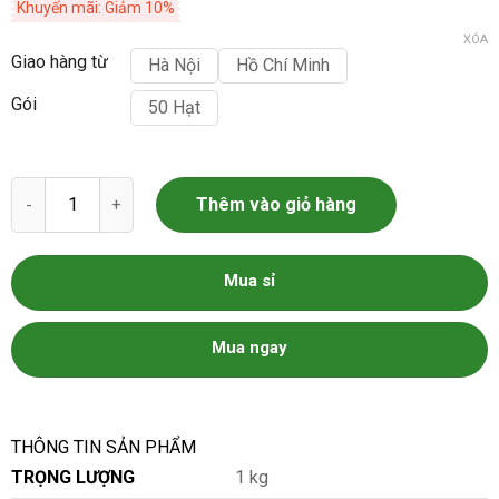
Khuyến mãi: Giảm 10%
XÓA
Giao hàng từ
Hà Nội
Hồ Chí Minh
Gói
50 Hạt
Hạt Giống Hoa Cúc Lobelia Gói 50 Hạt số lượng
Thêm vào giỏ hàng
Mua sỉ
Mua ngay
THÔNG TIN SẢN PHẨM
TRỌNG LƯỢNG
1 kg