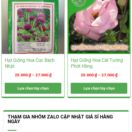
được
chọn
chọn
trên
trên
trang
trang
sản
sản
phẩm
phẩm
Hạt Giống Hoa Cúc Bách
Hạt Giống Hoa Cát Tường
Nhật
Phớt Hồng
25.000
₫
–
27.000
₫
25.000
₫
–
27.000
₫
Lựa chọn tùy chọn
Lựa chọn tùy chọn
Sản
Sản
phẩm
phẩm
này
này
có
có
THAM GIA NHÓM ZALO CẬP NHẬT GIÁ SỈ HÀNG
nhiều
nhiều
NGÀY
biến
biến
thể.
thể.