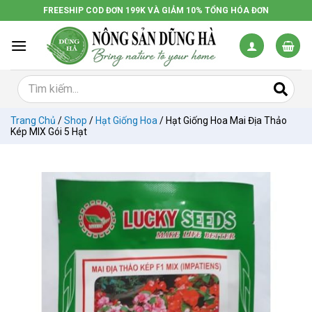
Chuyển
FREESHIP COD ĐƠN 199K VÀ GIẢM 10% TỔNG HÓA ĐƠN
đến
nội
dung
Trang Chủ
/
Shop
/
Hạt Giống Hoa
/
Hạt Giống Hoa Mai Địa Thảo
Kép MIX Gói 5 Hạt