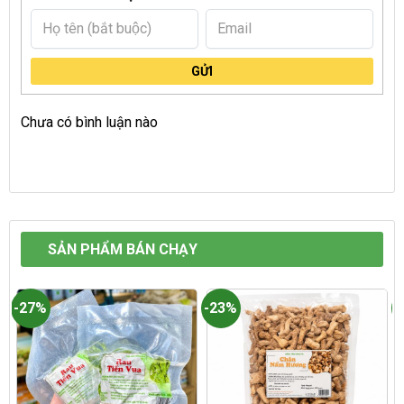
GỬI
Chưa có bình luận nào
SẢN PHẨM BÁN CHẠY
-27%
-23%
-