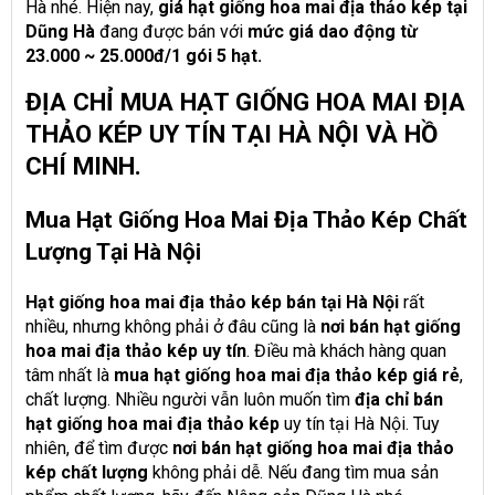
Hà nhé. Hiện nay,
giá hạt giống hoa mai địa thảo kép tại
Dũng Hà
đang được bán với
mức giá dao động từ
23.000 ~ 25.000đ/1 gói 5 hạt.
ĐỊA CHỈ MUA HẠT GIỐNG HOA MAI ĐỊA
THẢO KÉP UY TÍN TẠI HÀ NỘI VÀ HỒ
CHÍ MINH.
Mua Hạt Giống Hoa Mai Địa Thảo Kép Chất
Lượng Tại Hà Nội
Hạt giống hoa mai địa thảo kép bán tại Hà Nội
rất
nhiều, nhưng không phải ở đâu cũng là
nơi bán hạt giống
hoa mai địa thảo kép uy tín
. Điều mà khách hàng quan
tâm nhất là
mua hạt giống hoa mai địa thảo kép giá rẻ
,
chất lượng. Nhiều người vẫn luôn muốn tìm
địa chỉ bán
hạt giống hoa mai địa thảo kép
uy tín tại Hà Nội. Tuy
nhiên, để tìm được
nơi bán hạt giống hoa mai địa thảo
kép chất lượng
không phải dễ. Nếu đang tìm mua sản