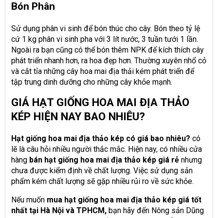
Bón Phân
Sử dụng phân vi sinh để bón thúc cho cây. Bón theo tỷ lệ
cứ 1 kg phân vi sinh pha với 3 lít nước, 3 tuần tưới 1 lần.
Ngoài ra bạn cũng có thể bón thêm NPK để kích thích cây
phát triển nhanh hơn, ra hoa đẹp hơn. Thường xuyên nhổ cỏ
và cắt tỉa những cây hoa mai địa thải kém phát triển để
tập trung dinh dưỡng cho những cây khỏe mạnh.
GIÁ HẠT GIỐNG HOA MAI ĐỊA THẢO
KÉP HIỆN NAY BAO NHIÊU?
Hạt giống hoa mai địa thảo kép có giá bao nhiêu?
có
lẽ là câu hỏi nhiều người thắc mắc. Hiện nay, có nhiều cửa
hàng
bán hạt giống hoa mai địa thảo kép giá rẻ
nhưng
chưa được kiểm định về chất lượng. Việc sử dụng sản
phẩm kém chất lượng sẽ gặp nhiều rủi ro về sức khỏe.
Nếu muốn
mua hạt giống hoa mai địa thảo kép giá tốt
nhất tại Hà Nội và TPHCM,
bạn hãy đến Nông sản Dũng