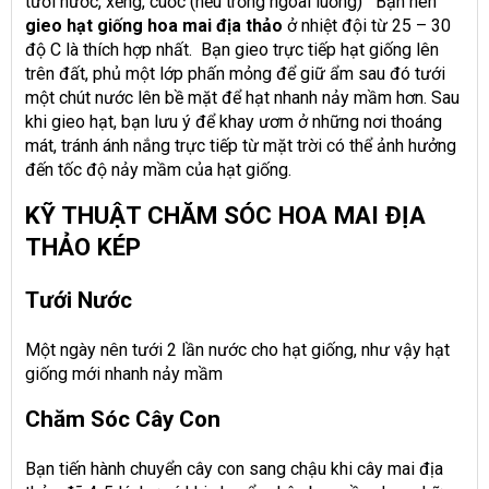
tưới nước, xẻng, cuốc (nếu trồng ngoài luống) Bạn nên
gieo hạt giống hoa mai địa thảo
ở nhiệt đội từ 25 – 30
độ C là thích hợp nhất. Bạn gieo trực tiếp hạt giống lên
trên đất, phủ một lớp phấn mỏng để giữ ẩm sau đó tưới
một chút nước lên bề mặt để hạt nhanh nảy mầm hơn. Sau
khi gieo hạt, bạn lưu ý để khay ươm ở những nơi thoáng
mát, tránh ánh nắng trực tiếp từ mặt trời có thể ảnh hưởng
đến tốc độ nảy mầm của hạt giống.
KỸ THUẬT CHĂM SÓC HOA MAI ĐỊA
THẢO KÉP
Tưới Nước
Một ngày nên tưới 2 lần nước cho hạt giống, như vậy hạt
giống mới nhanh nảy mầm
Chăm Sóc Cây Con
Bạn tiến hành chuyển cây con sang chậu khi cây mai địa