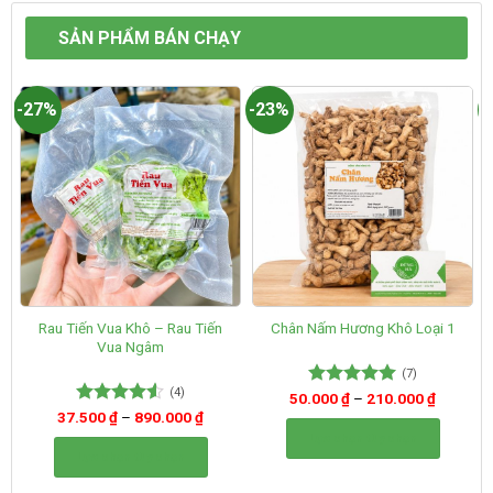
SẢN PHẨM BÁN CHẠY
-27%
-23%
-
Rau Tiến Vua Khô – Rau Tiến
Chân Nấm Hương Khô Loại 1
Vua Ngâm
(7)
(4)
50.000
Được xếp
₫
–
210.000
₫
hạng
5.00
37.500
Được xếp
₫
–
890.000
₫
5 sao
hạng
4.50
Lựa chọn tùy chọn
5 sao
Lựa chọn tùy chọn
Sản
Sản
phẩm