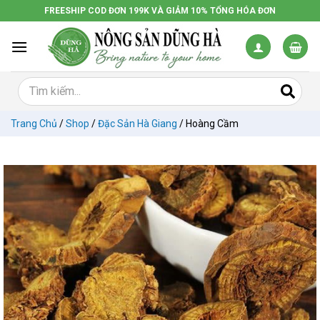
Chuyển
FREESHIP COD ĐƠN 199K VÀ GIẢM 10% TỔNG HÓA ĐƠN
đến
nội
dung
Trang Chủ
/
Shop
/
Đặc Sản Hà Giang
/
Hoàng Cầm