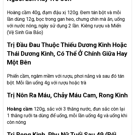
Hoàng cầm
40g, đạm đậu xị 120g. Đem tán bột và mỗi
lần dùng 12g, bọc trong gan heo, chưng chín mà ăn, uống
với nước nóng, ngày sử dụng 2 lần. Kiêng rượu và Miến
(Vệ Sinh Gia Bảo)
Trị Đầu Đau Thuộc Thiếu Dương Kinh Hoặc
Thái Dương Kinh, Có Thể Ở Chính Giữa Hay
Một Bên
Phiến cầm, ngâm mềm với rượu, phơi nắng và sau đó tán
bột. Mỗi lần uống 4g với rượu hoặc trà
Trị Nôn Ra Máu, Chảy Máu Cam, Rong Kinh
Hoàng cầm
120g, sắc với 3 thăng nước, đun sắc còn lại
1 thăng rưỡi ta dùng để uống, mỗi lần uống 4g và uống khi
còn nóng
Trị Rong Kinh, Phụ Nữ Tuổi Sau 49 (rối