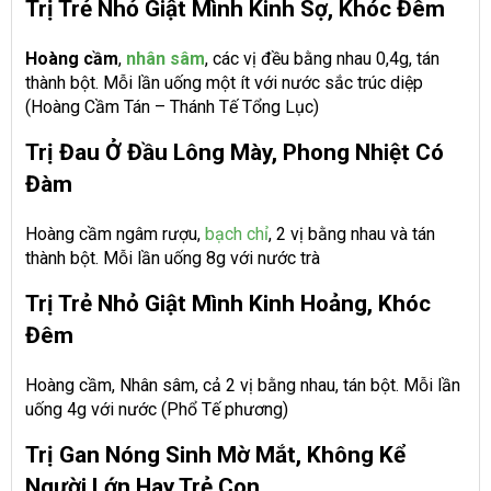
Trị Trẻ Nhỏ Giật Mình Kinh Sợ, Khóc Đêm
Hoàng cầm
,
nhân sâm
, các vị đều bằng nhau 0,4g, tán
thành bột. Mỗi lần uống một ít với nước sắc trúc diệp
(Hoàng Cầm Tán – Thánh Tế Tổng Lục)
Trị Đau Ở Đầu Lông Mày, Phong Nhiệt Có
Đàm
Hoàng cầm ngâm rượu
,
bạch chỉ
, 2 vị bằng nhau và tán
thành bột. Mỗi lần uống 8g với nước trà
Trị Trẻ Nhỏ Giật Mình Kinh Hoảng, Khóc
Đêm
Hoàng cầm
, Nhân sâm, cả 2 vị bằng nhau, tán bột. Mỗi lần
uống 4g với nước (Phổ Tế phương)
Trị Gan Nóng Sinh Mờ Mắt, Không Kể
Người Lớn Hay Trẻ Con