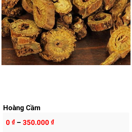
Hoàng Cầm
0
₫
–
350.000
₫