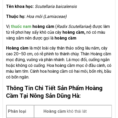
Tên khoa học:
Scutellaria baicalensis
Thuộc họ:
Hoa môi (Lamiaceae)
Vị
thuốc nam
hoàng cầm
(
Radix Scutellariae
) được làm
từ rễ phơi hay sấy khô của cây
hoàng cầm,
nó có màu
vàng sẫm nên được gọi là
hoàng cầm
Hoàng cầm
là một loài cây thân thảo sống lâu năm, cây
cao 20–50 cm, có rễ phình to thành chùy. Thân Hoàng cầm
mọc đứng, vuông và phân nhánh. Lá mọc đối, cuống ngắn
hoặc không có cuống. Hoa hoàng cầm mọc ở đầu cành, có
màu lam tím. Cánh hoa hoàng cầm có hai môi, bốn nhị, bầu
có bốn ngăn.
Thông Tin Chi Tiết Sản Phẩm Hoàng
Cầm Tại Nông Sản Dũng Hà:
Phân loại
Hoàng cầm
khô thái lát