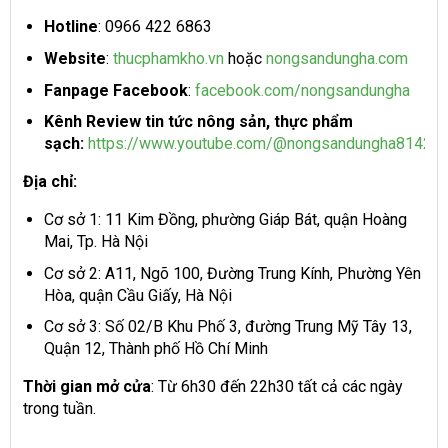
Hotline
: 0966 422 6863
Website
:
thucphamkho.vn
hoặc
nongsandungha.com
Fanpage Facebook
:
facebook.com/nongsandungha
Kênh Review tin tức nông sản, thực phẩm
sạch:
https://www.youtube.com/@nongsandungha8142
Địa chỉ:
Cơ sở 1: 11 Kim Đồng, phường Giáp Bát, quận Hoàng
Mai, Tp. Hà Nội
Cơ sở 2: A11, Ngõ 100, Đường Trung Kính, Phường Yên
Hòa, quận Cầu Giấy, Hà Nội
Cơ sở 3: Số 02/B Khu Phố 3, đường Trung Mỹ Tây 13,
Quận 12, Thành phố Hồ Chí Minh
Thời gian mở cửa
: Từ 6h30 đến 22h30 tất cả các ngày
trong tuần.