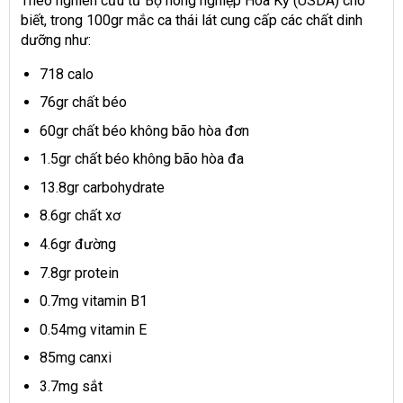
Theo nghiên cứu từ Bộ nông nghiệp Hoa Kỳ (USDA) cho
biết, trong 100gr mắc ca thái lát cung cấp các chất dinh
dưỡng như:
718 calo
76gr chất béo
60gr chất béo không bão hòa đơn
1.5gr chất béo không bão hòa đa
13.8gr carbohydrate
8.6gr chất xơ
4.6gr đường
7.8gr protein
0.7mg vitamin B1
0.54mg vitamin E
85mg canxi
3.7mg sắt