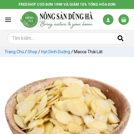
Chuyển
FREESHIP COD ĐƠN 199K VÀ GIẢM 10% TỔNG HÓA ĐƠN
đến
nội
dung
Trang Chủ
/
Shop
/
Hạt Dinh Dưỡng
/
Macca Thái Lát