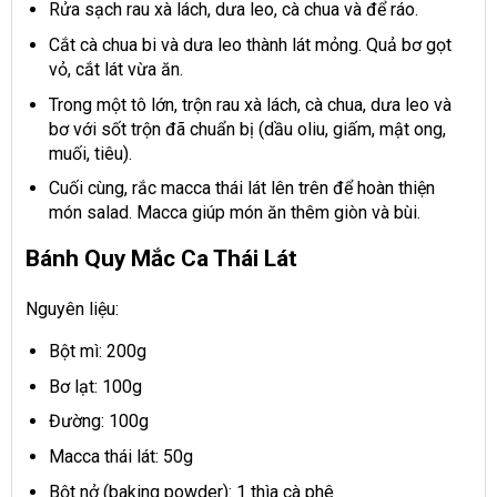
Rửa sạch rau xà lách, dưa leo, cà chua và để ráo.
Cắt cà chua bi và dưa leo thành lát mỏng. Quả bơ gọt
vỏ, cắt lát vừa ăn.
Trong một tô lớn, trộn rau xà lách, cà chua, dưa leo và
bơ với sốt trộn đã chuẩn bị (dầu oliu, giấm, mật ong,
muối, tiêu).
Cuối cùng, rắc macca thái lát lên trên để hoàn thiện
món salad. Macca giúp món ăn thêm giòn và bùi.
Bánh Quy Mắc Ca Thái Lát
Nguyên liệu:
Bột mì: 200g
Bơ lạt: 100g
Đường: 100g
Macca thái lát: 50g
Bột nở (baking powder): 1 thìa cà phê