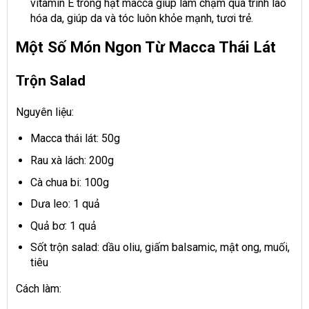
vitamin E trong hạt macca giúp làm chậm quá trình lão
hóa da, giúp da và tóc luôn khỏe mạnh, tươi trẻ.
Một Số Món Ngon Từ Macca Thái Lát
Trộn Salad
Nguyên liệu:
Macca thái lát: 50g
Rau xà lách: 200g
Cà chua bi: 100g
Dưa leo: 1 quả
Quả bơ: 1 quả
Sốt trộn salad: dầu oliu, giấm balsamic, mật ong, muối,
tiêu
Cách làm: