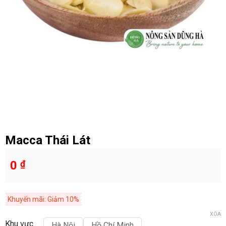
Macca Thái Lát
0
₫
Khuyến mãi: Giảm 10%
XÓA
Khu vực
Hà Nội
Hồ Chí Minh