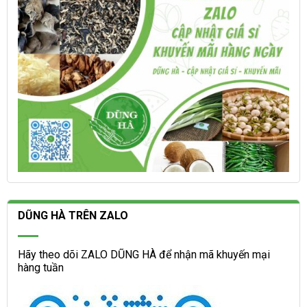
trang
trang
sản
sản
phẩm
phẩm
DŨNG HÀ TRÊN ZALO
Hãy theo dõi ZALO DŨNG HÀ để nhận mã khuyến mại
hàng tuần