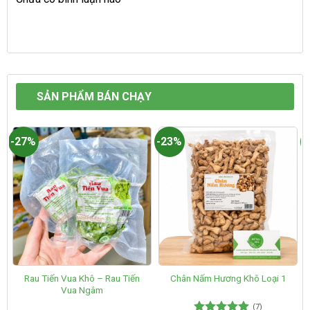
SẢN PHẨM BÁN CHẠY
-27%
-23%
-
Rau Tiến Vua Khô – Rau Tiến
Chân Nấm Hương Khô Loại 1
Vua Ngâm
(7)