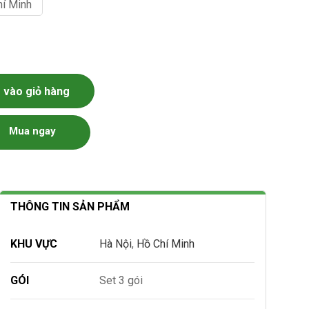
hí Minh
tarfood số lượng
vào giỏ hàng
Mua ngay
THÔNG TIN SẢN PHẨM
KHU VỰC
Hà Nội
,
Hồ Chí Minh
GÓI
Set 3 gói