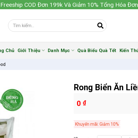
Freeship COD Đơn 199k Và Giảm 10% Tổng Hóa Đơn
ng Chủ
Giới Thiệu
Danh Mục
Quà Biếu Quà Tết
Kiến Th
ood
Rong Biển Ăn Liề
0
₫
Khuyến mãi: Giảm 10%