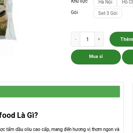
Khu vực
Hà Nội
Hồ C
Gói
Set 3 Gói
Rong Biển Ăn Liền Dầu Oliu S
Thêm 
Mua sỉ
rfood Là Gì?
ợc tẩm dầu oliu cao cấp, mang đến hương vị thơm ngon và