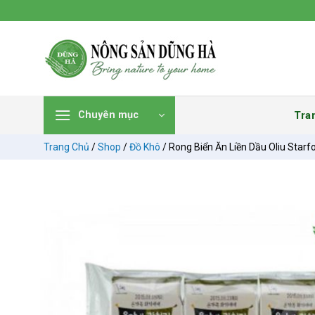
Chuyển
đến
nội
dung
Tra
Chuyên mục
Trang Chủ
/
Shop
/
Đồ Khô
/
Rong Biển Ăn Liền Dầu Oliu Starf