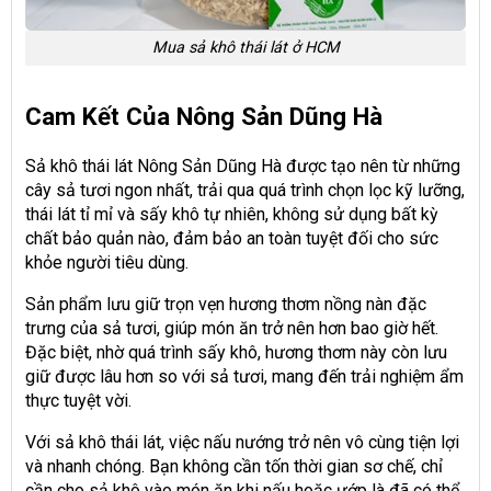
Mua sả khô thái lát ở HCM
Cam Kết Của Nông Sản Dũng Hà
Sả khô thái lát Nông Sản Dũng Hà được tạo nên từ những
cây sả tươi ngon nhất, trải qua quá trình chọn lọc kỹ lưỡng,
thái lát tỉ mỉ và sấy khô tự nhiên, không sử dụng bất kỳ
chất bảo quản nào, đảm bảo an toàn tuyệt đối cho sức
khỏe người tiêu dùng.
Sản phẩm lưu giữ trọn vẹn hương thơm nồng nàn đặc
trưng của sả tươi, giúp món ăn trở nên hơn bao giờ hết.
Đặc biệt, nhờ quá trình sấy khô, hương thơm này còn lưu
giữ được lâu hơn so với sả tươi, mang đến trải nghiệm ẩm
thực tuyệt vời.
Với sả khô thái lát, việc nấu nướng trở nên vô cùng tiện lợi
và nhanh chóng. Bạn không cần tốn thời gian sơ chế, chỉ
cần cho sả khô vào món ăn khi nấu hoặc ướp là đã có thể