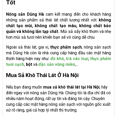
Tốt
Nông sản Dũng Hà
cam kết mang đến cho khách hàng
những sản phẩm sả thái lát chất lượng nhất với:
không
chất tạo mùi, không chất tạo màu, không chất bảo
quản và không lẫn tạp chất
. Mùi sả sấy khô thơm và nhẹ
hơn mùi sả tươi nên khiến bạn sẽ vô cùng dễ chịu.
Ngoài sả thái lát, gia vị,
thực phẩm sạch
, nông sản sạch
mà Dũng Hà còn là nhà cung cấp hàng đầu các mặt hàng
thịnh hàng hiện nay như:
đồ khô
,
trà các loại
,
thực phẩm
tươi sạch
,
bột
và
đặc sản vùng miền
,…
Mua Sả Khô Thái Lát Ở Hà Nội
Nếu bạn đang muốn
mua sả khô thái lát tại Hà Nội
, hãy
đến ngay với nông sản Dũng Hà. Chúng tôi là địa chỉ đã có
nhiều năm hoạt động, rất uy tín và đáng tin cậy. Chuyên
cung cấp các mặt hàng nông sản sạch với nguồn gốc xuất
xứ rõ ràng, giá cả hợp lý nhất thị trường.