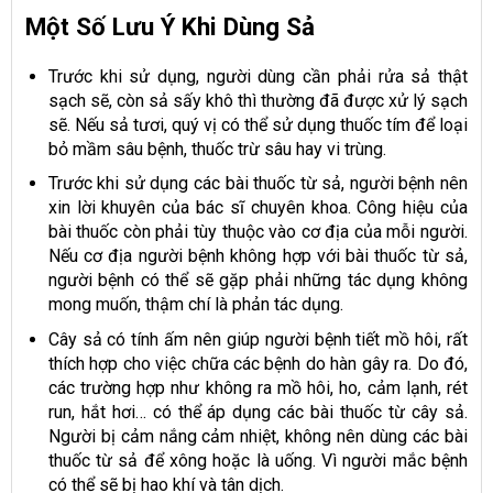
Một Số Lưu Ý Khi Dùng Sả
Trước khi sử dụng, người dùng cần phải rửa sả thật
sạch sẽ, còn sả sấy khô thì thường đã được xử lý sạch
sẽ. Nếu sả tươi, quý vị có thể sử dụng thuốc tím để loại
bỏ mầm sâu bệnh, thuốc trừ sâu hay vi trùng.
Trước khi sử dụng các bài thuốc từ sả, người bệnh nên
xin lời khuyên của bác sĩ chuyên khoa. Công hiệu của
bài thuốc còn phải tùy thuộc vào cơ địa của mỗi người.
Nếu cơ địa người bệnh không hợp với bài thuốc từ sả,
người bệnh có thể sẽ gặp phải những tác dụng không
mong muốn, thậm chí là phản tác dụng.
Cây sả có tính ấm nên giúp người bệnh tiết mồ hôi, rất
thích hợp cho việc chữa các bệnh do hàn gây ra. Do đó,
các trường hợp như không ra mồ hôi, ho, cảm lạnh, rét
run, hắt hơi… có thể áp dụng các bài thuốc từ cây sả.
Người bị cảm nắng cảm nhiệt, không nên dùng các bài
thuốc từ sả để xông hoặc là uống. Vì người mắc bệnh
có thể sẽ bị hao khí và tân dịch.