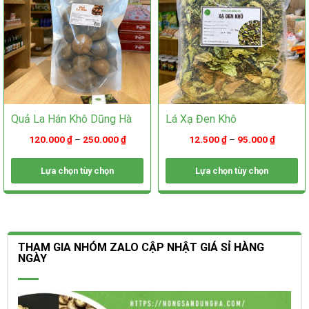
chọn
trên
trên
trang
trang
sản
sản
phẩm
phẩm
Quả La Hán Khô Dũng Hà
Lá Xạ Đen Khô
120.000
₫
–
250.000
₫
12.500
₫
–
95.000
₫
Lựa chọn tùy chọn
Lựa chọn tùy chọn
Sản
Sản
phẩm
phẩm
này
này
có
có
nhiều
nhiều
THAM GIA NHÓM ZALO CẬP NHẬT GIÁ SỈ HÀNG
biến
biến
NGÀY
thể.
thể.
Các
Các
tùy
tùy
chọn
chọn