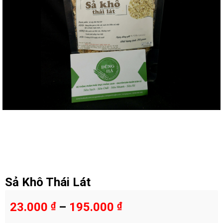
Sả Khô Thái Lát
23.000
₫
–
195.000
₫