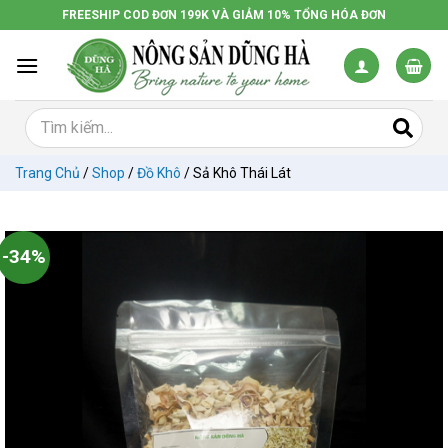
Chuyển
FREESHIP COD ĐƠN 199K VÀ GIẢM 10% TỔNG HÓA ĐƠN
đến
nội
dung
Trang Chủ
/
Shop
/
Đồ Khô
/
Sả Khô Thái Lát
-34%