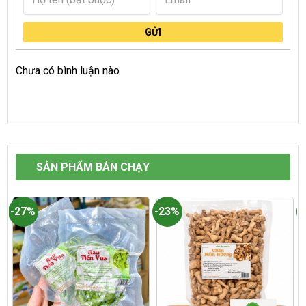
GỬI
Chưa có bình luận nào
SẢN PHẨM BÁN CHẠY
-27%
-23%
-