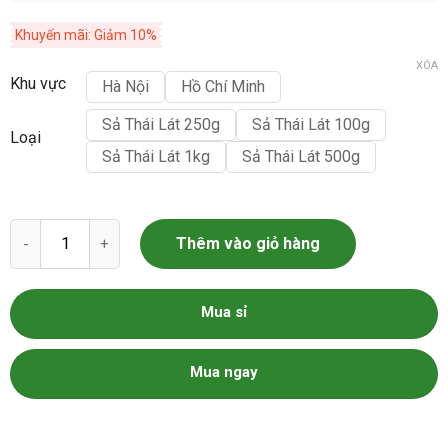
Khuyến mãi: Giảm 10%
XÓA
Khu vực
Hà Nội
Hồ Chí Minh
Sả Thái Lát 250g
Sả Thái Lát 100g
Loại
Sả Thái Lát 1kg
Sả Thái Lát 500g
Sả Khô Thái Lát số lượng
Thêm vào giỏ hàng
Mua sỉ
Mua ngay