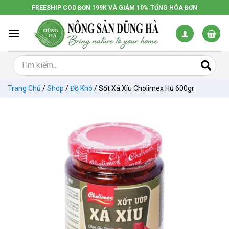
Chuyển
FREESHIP COD ĐƠN 199K VÀ GIẢM 10% TỔNG HÓA ĐƠN
đến
nội
dung
Trang Chủ
/
Shop
/
Đồ Khô
/
Sốt Xá Xíu Cholimex Hũ 600gr