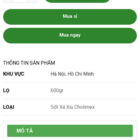
Mua sỉ
Mua ngay
THÔNG TIN SẢN PHẨM
KHU VỰC
Hà Nội
,
Hồ Chí Minh
LỌ
600gr
LOẠI
Sốt Xá Xíu Cholimex
MÔ TẢ