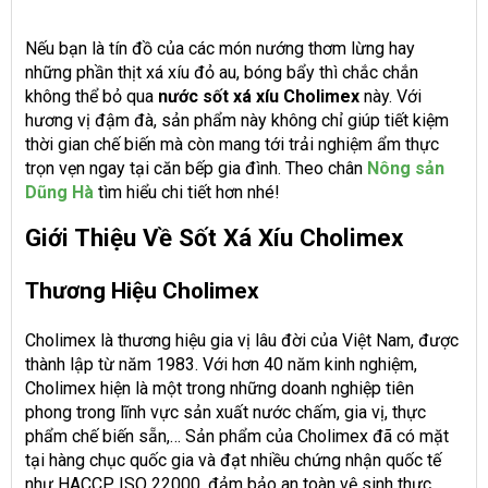
Nếu bạn là tín đồ của các món nướng thơm lừng hay
những phần thịt xá xíu đỏ au, bóng bẩy thì chắc chắn
không thể bỏ qua
nước sốt xá xíu Cholimex
này. Với
hương vị đậm đà, sản phẩm này không chỉ giúp tiết kiệm
thời gian chế biến mà còn mang tới trải nghiệm ẩm thực
trọn vẹn ngay tại căn bếp gia đình. Theo chân
Nông sản
Dũng Hà
tìm hiểu chi tiết hơn nhé!
Giới Thiệu Về Sốt Xá Xíu Cholimex
Thương Hiệu Cholimex
Cholimex là thương hiệu gia vị lâu đời của Việt Nam, được
thành lập từ năm 1983. Với hơn 40 năm kinh nghiệm,
Cholimex hiện là một trong những doanh nghiệp tiên
phong trong lĩnh vực sản xuất nước chấm, gia vị, thực
phẩm chế biến sẵn,… Sản phẩm của Cholimex đã có mặt
tại hàng chục quốc gia và đạt nhiều chứng nhận quốc tế
như HACCP, ISO 22000, đảm bảo an toàn vệ sinh thực