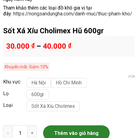
Tham khảo thêm các loại đồ khô gia vị tại
đây:
https://nongsandungha.com/danh-muc/thuc-pham-kho/
Sốt Xá Xíu Cholimex Hũ 600gr
30.000
₫
–
40.000
₫
Khuyến mãi: Giảm 10%
XÓA
Khu vực
Hà Nội
Hồ Chí Minh
Lọ
600gr
Loại
Sốt Xá Xíu Cholimex
Sốt Xá Xíu Cholimex Hũ 600gr số lượng
Thêm vào giỏ hàng