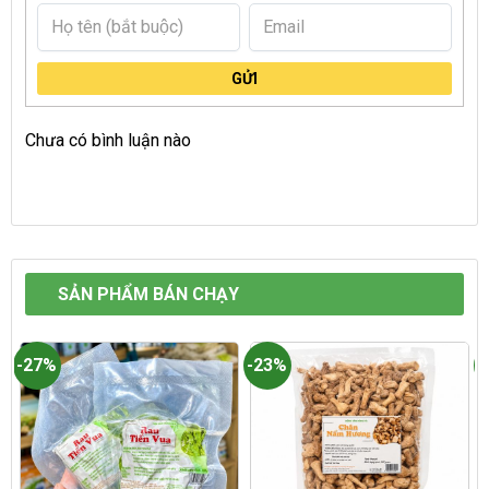
GỬI
Chưa có bình luận nào
SẢN PHẨM BÁN CHẠY
-27%
-23%
-