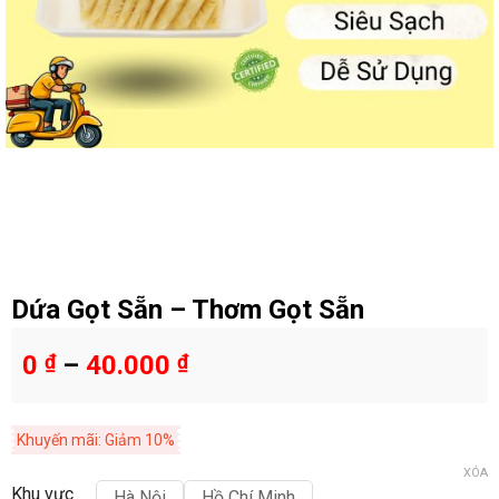
Dứa Gọt Sẵn – Thơm Gọt Sẵn
0
₫
–
40.000
₫
Khuyến mãi: Giảm 10%
XÓA
Khu vực
Hà Nội
Hồ Chí Minh