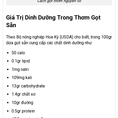
Cách gọt thơm nguyên vỏ
Giá Trị Dinh Dưỡng Trong Thơm Gọt
Sẵn
Theo Bộ nông nghiệp Hoa Kỳ (USDA) cho biết, trong 100gr
dứa gọt sẵn cung cấp các chất dinh dưỡng như:
50 calo
0.1gr lipid
1mg natri
109mg kali
13gr carbohydrate
1.4gr chất xơ
10gr đường
0.5gr protein