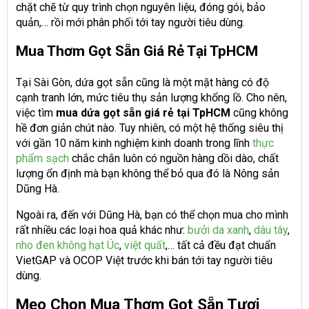
chặt chẽ từ quy trình chọn nguyên liệu, đóng gói, bảo
quản,… rồi mới phân phối tới tay người tiêu dùng.
Mua Thơm Gọt Sẵn Giá Rẻ Tại TpHCM
Tại Sài Gòn, dứa gọt sẵn cũng là một mặt hàng có độ
cạnh tranh lớn, mức tiêu thụ sản lượng khổng lồ. Cho nên,
việc tìm
mua dứa gọt sẵn giá rẻ tại TpHCM
cũng không
hề đơn giản chút nào. Tuy nhiên, có một hệ thống siêu thị
với gần 10 năm kinh nghiệm kinh doanh trong lĩnh
thực
phẩm sạch
chắc chắn luôn có nguồn hàng dồi dào, chất
lượng ổn định mà bạn không thể bỏ qua đó là Nông sản
Dũng Hà.
Ngoài ra, đến với Dũng Hà, bạn có thể chọn mua cho mình
rất nhiều các loại hoa quả khác như:
bưởi da xanh
,
dâu tây
,
nho đen không hạt Úc
,
việt quất
,… tất cả đều đạt chuẩn
VietGAP và OCOP Việt trước khi bán tới tay người tiêu
dùng.
Mẹo Chọn Mua Thơm Gọt Sẵn Tươi