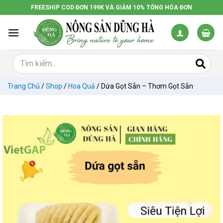
Chuyển
FREESHIP COD ĐƠN 199K VÀ GIẢM 10% TỔNG HÓA ĐƠN
đến
nội
dung
Trang Chủ
/
Shop
/
Hoa Quả
/
Dứa Gọt Sẵn – Thơm Gọt Sẵn