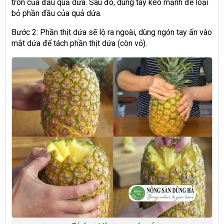
tròn của đầu quả dứa. Sau đó, dùng tay kéo mạnh để loại
bỏ phần đầu của quả dứa.
Bước 2: Phần thịt dứa sẽ lộ ra ngoài, dùng ngón tay ấn vào
mắt dứa để tách phần thịt dứa (còn vỏ).