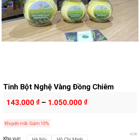
Tinh Bột Nghệ Vàng Đồng Chiêm
143.000
₫
–
1.050.000
₫
Khuyến mãi: Giảm 10%
XÓA
Khu vực
Hà Nội
Hồ Chí Minh