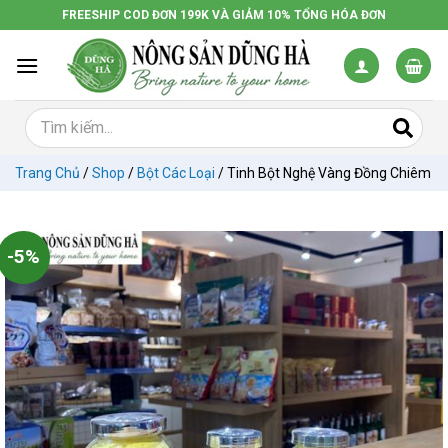
Chuyển
FREESHIP COD ĐƠN 199K VÀ GIẢM 10% TỔNG HÓA ĐƠN
đến
nội
dung
Trang Chủ
/
Shop
/
Bột Các Loại
/
Tinh Bột Nghệ Vàng Đồng Chiêm
-5%