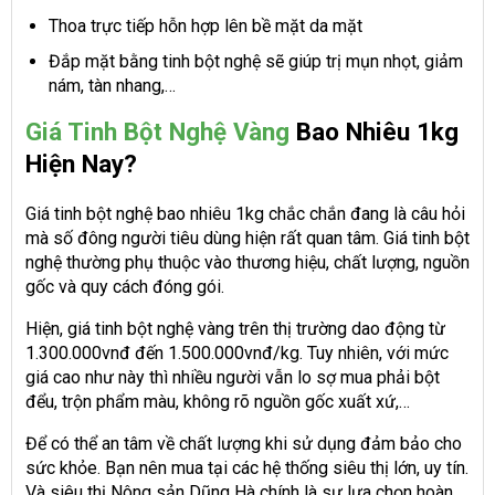
Thoa trực tiếp hỗn hợp lên bề mặt da mặt
Đắp mặt bằng tinh bột nghệ sẽ giúp trị mụn nhọt, giảm
nám, tàn nhang,…
Giá Tinh Bột Nghệ Vàng
Bao Nhiêu 1kg
Hiện Nay?
Giá tinh bột nghệ bao nhiêu 1kg chắc chắn đang là câu hỏi
mà số đông người tiêu dùng hiện rất quan tâm. Giá tinh bột
nghệ thường phụ thuộc vào thương hiệu, chất lượng, nguồn
gốc và quy cách đóng gói.
Hiện, giá tinh bột nghệ vàng trên thị trường dao động từ
1.300.000vnđ đến 1.500.000vnđ/kg. Tuy nhiên, với mức
giá cao như này thì nhiều người vẫn lo sợ mua phải bột
đểu, trộn phẩm màu, không rõ nguồn gốc xuất xứ,…
Để có thể an tâm về chất lượng khi sử dụng đảm bảo cho
sức khỏe. Bạn nên mua tại các hệ thống siêu thị lớn, uy tín.
Và siêu thị Nông sản Dũng Hà chính là sự lựa chọn hoàn