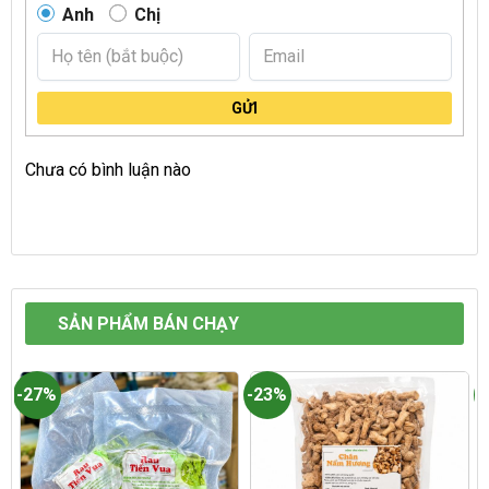
Anh
Chị
GỬI
Chưa có bình luận nào
SẢN PHẨM BÁN CHẠY
-27%
-23%
-