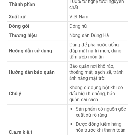
100% từ nghệ tươi nguyên
Thành phần
chất
Xuất xứ
Việt Nam
Đóng gói
Đóng hũ
Thương hiệu
Nông sản Dũng Hà
Dùng để pha nước uống,
Hướng dẫn sử dụng
đắp mặt nạ trị mụn, dùng
tẩm ướp món ăn
Bảo quản nơi khô ráo,
Hướng dẫn bảo quản
thoáng mát, sạch sẽ, tránh
ánh nắng mặt trời
Không sử dụng bột khi có
Chú ý
dấu hiệu hư hỏng, bảo
quản sai cách
Sản phẩm có nguồn gốc
xuất xứ rõ ràng
Được đồng kiểm hàng
hóa trước khi thanh toán
C.a.m k.ế.t