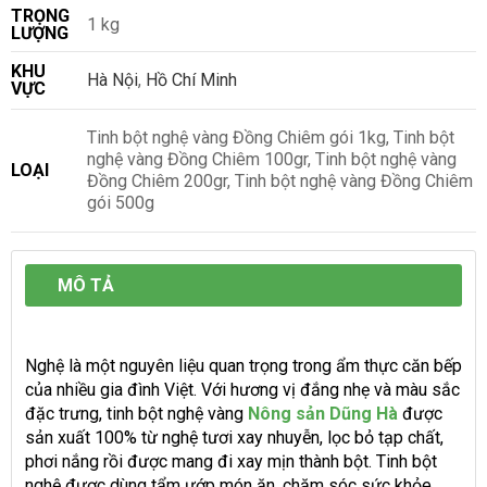
TRỌNG
1 kg
LƯỢNG
KHU
Hà Nội
,
Hồ Chí Minh
VỰC
Tinh bột nghệ vàng Đồng Chiêm gói 1kg, Tinh bột
nghệ vàng Đồng Chiêm 100gr, Tinh bột nghệ vàng
LOẠI
Đồng Chiêm 200gr, Tinh bột nghệ vàng Đồng Chiêm
gói 500g
MÔ TẢ
Nghệ là một nguyên liệu quan trọng trong ẩm thực căn bếp
của nhiều gia đình Việt. Với hương vị đắng nhẹ và màu sắc
đặc trưng, tinh bột nghệ vàng
Nông sản Dũng Hà
được
sản xuất 100% từ nghệ tươi xay nhuyễn, lọc bỏ tạp chất,
phơi nắng rồi được mang đi xay mịn thành bột. Tinh bột
nghệ được dùng tẩm ướp món ăn, chăm sóc sức khỏe