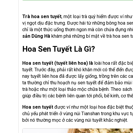
Trà hoa sen tuyết
, một loại trà quý hiếm được ví nh
vị ngọt dịu đặc trưng. Được hái từ những bông hoa sen t
chỉ là một thức uống thơm ngon mà còn chứa đựng nh
sản Dũng Hà
khám phá những bí mật về trà hoa sen tu
Hoa Sen Tuyết Là Gì?
Hoa sen tuyết (tuyết liên hoa) là
loài hoa rất đặc b
tuyết. Trước đây, phải rất khó khăn mới có thể đến được
nay tuyết liên hoa đã được lấy giống, trồng trên các 
ta thường chỉ thu hoạch nụ sen tuyết để đảm bảo mùi 
trà hoặc như một loại thảo mộc chữa bệnh. Theo sách y 
giúp điều trị các bệnh liên quan tới phổi, bế kinh, cơ 
Hoa sen tuyết
được ví như một loại hoa đặc biệt thu
chủ yếu phát triển ở vùng núi Tianshan trong khu vực 
bởi nó thường mọc ở các vùng núi tuyết khắc nghiệt.