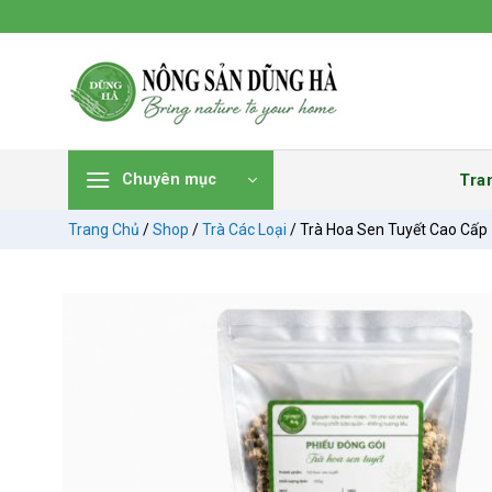
Chuyển
đến
nội
dung
Tra
Chuyên mục
Trang Chủ
/
Shop
/
Trà Các Loại
/
Trà Hoa Sen Tuyết Cao Cấp