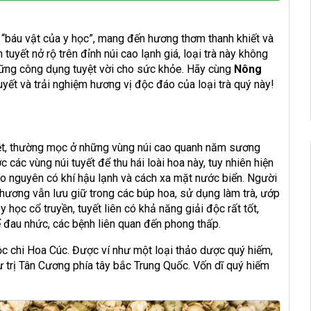
ư “báu vật của y học”, mang đến hương thơm thanh khiết và
uyết nở rộ trên đỉnh núi cao lạnh giá, loại trà này không
ững công dụng tuyệt vời cho sức khỏe. Hãy cùng
Nông
yết và trải nghiệm hương vị độc đáo của loại trà quý này!
iệt, thường mọc ở những vùng núi cao quanh năm sương
 các vùng núi tuyết để thu hái loài hoa này, tuy nhiên hiện
cao nguyên có khí hậu lạnh và cách xa mặt nước biển. Người
hương vẫn lưu giữ trong các búp hoa, sử dụng làm trà, ướp
học cổ truyền, tuyết liên có khả năng giải độc rất tốt,
thể đau nhức, các bệnh liên quan đến phong thấp.
ộc chi Hoa Cúc. Được ví như một loại
thảo dược
quý hiếm,
tự trị Tân Cương phía tây bắc Trung Quốc. Vốn dĩ quý hiếm