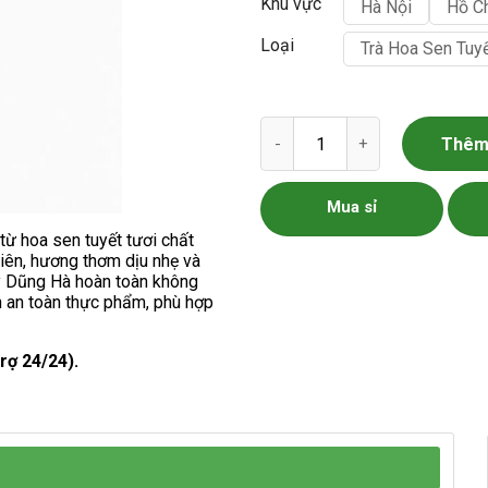
Khu vực
Hà Nội
Hồ C
Loại
Trà Hoa Sen Tuy
Trà Hoa Sen Tuyết Cao Cấp số
Thêm 
Mua sỉ
ừ hoa sen tuyết tươi chất
iên, hương thơm dịu nhẹ và
y Dũng Hà hoàn toàn không
h an toàn thực phẩm, phù hợp
rợ 24/24).