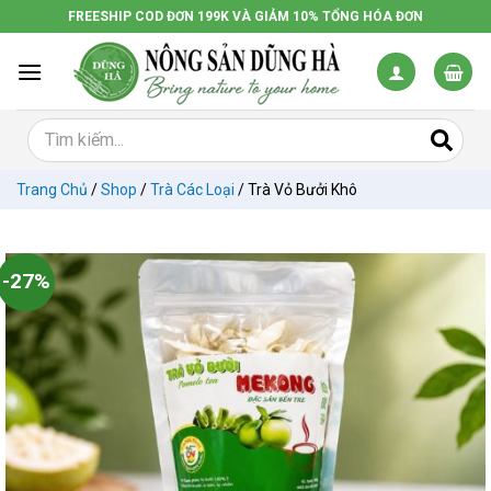
Chuyển
FREESHIP COD ĐƠN 199K VÀ GIẢM 10% TỔNG HÓA ĐƠN
đến
nội
dung
Trang Chủ
/
Shop
/
Trà Các Loại
/
Trà Vỏ Bưởi Khô
-27%