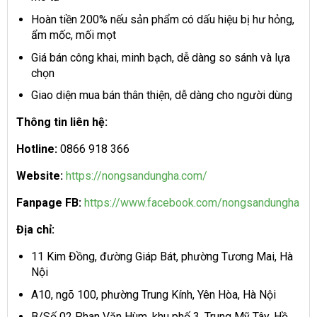
Hoàn tiền 200% nếu sản phẩm có dấu hiệu bị hư hỏng,
ẩm mốc, mối mọt
Giá bán công khai, minh bạch, dễ dàng so sánh và lựa
chọn
Giao diện mua bán thân thiện, dễ dàng cho người dùng
Thông tin liên hệ:
Hotline:
0866 918 366
Website:
https://nongsandungha.com/
Fanpage FB:
https://www.facebook.com/nongsandungha
Địa chỉ:
11 Kim Đồng, đường Giáp Bát, phường Tương Mai, Hà
Nội
A10, ngõ 100, phường Trung Kính, Yên Hòa, Hà Nội
B/Số 02 Phan Văn Hùm, khu phố 3, Trung Mỹ Tây, Hồ