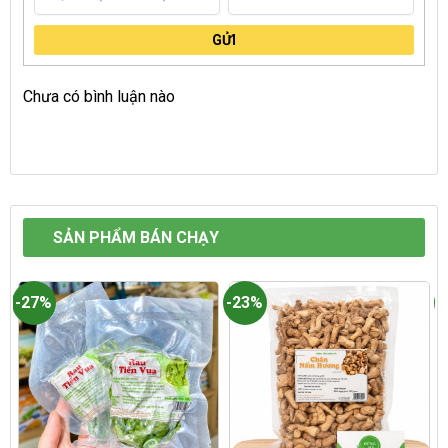
GỬI
Chưa có bình luận nào
SẢN PHẨM BÁN CHẠY
-27%
-23%
-