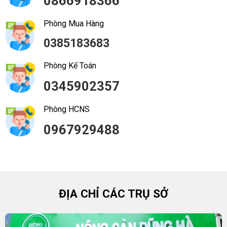
0866918366
Phòng Mua Hàng
0385183683
Phòng Kế Toán
0345902357
Phòng HCNS
0967929488
ĐỊA CHỈ CÁC TRỤ SỞ