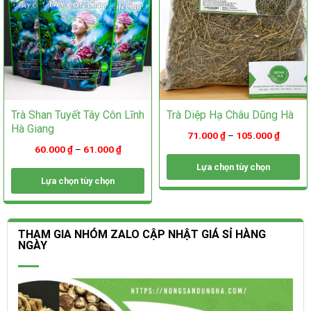
trên
trang
trang
sản
sản
phẩm
phẩm
Trà Shan Tuyết Tây Côn Lĩnh
Trà Diệp Hạ Châu Dũng Hà
Hà Giang
71.000
₫
–
105.000
₫
60.000
₫
–
61.000
₫
Lựa chọn tùy chọn
Lựa chọn tùy chọn
Sản
phẩm
Sản
này
phẩm
có
này
THAM GIA NHÓM ZALO CẬP NHẬT GIÁ SỈ HÀNG
nhiều
có
NGÀY
biến
nhiều
thể.
biến
Các
thể.
tùy
Các
chọn
tùy