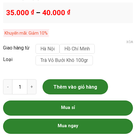
35.000
₫
–
40.000
₫
Khuyến mãi: Giảm 10%
XÓA
Giao hàng từ
Hà Nội
Hồ Chí Minh
Loại
Trà Vỏ Bưởi Khô 100gr
Trà Vỏ Bưởi Khô số lượng
Thêm vào giỏ hàng
Mua sỉ
Mua ngay