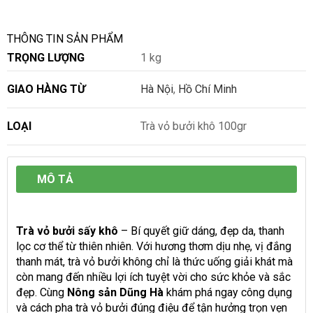
THÔNG TIN SẢN PHẨM
TRỌNG LƯỢNG
1 kg
GIAO HÀNG TỪ
Hà Nội
,
Hồ Chí Minh
LOẠI
Trà vỏ bưởi khô 100gr
MÔ TẢ
Trà vỏ bưởi sấy khô
– Bí quyết giữ dáng, đẹp da, thanh
lọc cơ thể từ thiên nhiên. Với hương thơm dịu nhẹ, vị đắng
thanh mát, trà vỏ bưởi không chỉ là thức uống giải khát mà
còn mang đến nhiều lợi ích tuyệt vời cho sức khỏe và sắc
đẹp. Cùng
Nông sản Dũng Hà
khám phá ngay công dụng
và cách pha trà vỏ bưởi đúng điệu để tận hưởng trọn vẹn