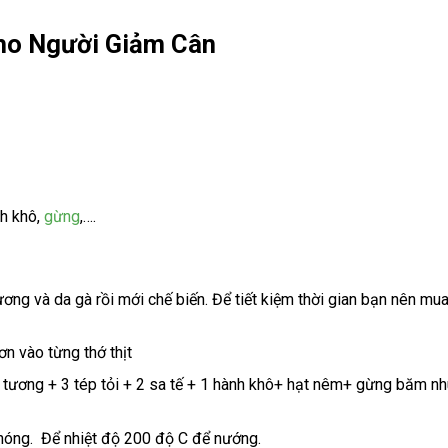
ho Người Giảm Cân
h khô,
gừng
,….
ơng và da gà rồi mới chế biến. Để tiết kiệm thời gian bạn nên mu
n vào từng thớ thịt
ớc tương + 3 tép tỏi + 2 sa tế + 1 hành khô+ hạt nêm+ gừng băm nh
 nóng. Để nhiệt độ 200 độ C để nướng.