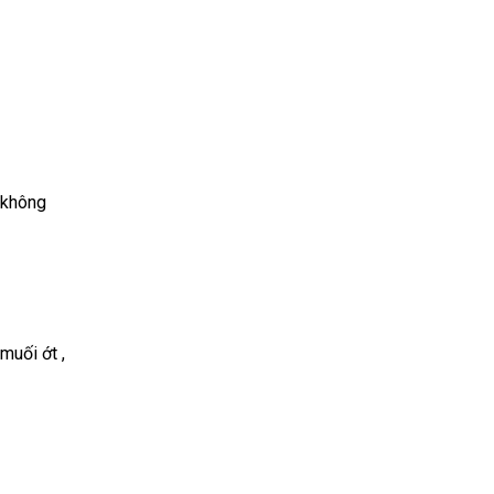
 không
muối ớt ,