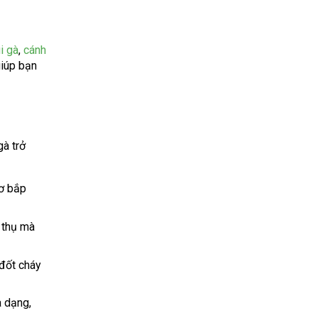
i gà
,
cánh
iúp bạn
gà trở
cơ bắp
u thụ mà
 đốt cháy
a dạng,