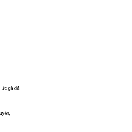
a ức gà đã
uyễn,