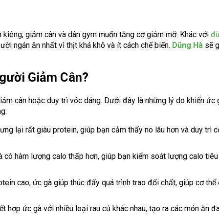
n kiêng, giảm cân và dân gym muốn tăng cơ giảm mỡ. Khác với
đù
ời ngán ăn nhất vì thịt khá khô và ít cách chế biến.
Dũng Hà
sẽ g
Người Giảm Cân?
ảm cân hoặc duy trì vóc dáng. Dưới đây là những lý do khiến ức 
g:
hưng lại rất giàu protein, giúp bạn cảm thấy no lâu hơn và duy trì 
 gà có hàm lượng calo thấp hơn, giúp bạn kiểm soát lượng calo tiê
tein cao, ức gà giúp thúc đẩy quá trình trao đổi chất, giúp cơ thể
kết hợp ức gà với nhiều loại rau củ khác nhau, tạo ra các món ăn đ