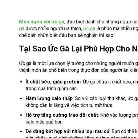
Món ngon với ức gà
, đặc biệt dành cho những người ă
gà
được nhiều người ưa thích,
ức gà
là phần mà nhiều ngư
chế biến nhữn biết đâu bạn sẽ nghiện thì sao!
Tại Sao Ức Gà Lại Phù Hợp Cho 
Ức gà là một lựa chọn lý tưởng cho những người muốn gi
thành món ăn phổ biến trong thực đơn của người ăn kiên
Ít chất béo, giàu protein
: Ức gà chứa ít chất béo, n
trong quá trình giảm cân.
Hàm lượng calo thấp
: So với các loại thịt khác, ức
không cần lo lắng về việc tích tụ mỡ thừa.
Hỗ trợ tăng cường trao đổi chất
: Nhờ vào lượng pro
calo hiệu quả hơn.
Dễ dàng kết hợp với nhiều loại rau củ
: Bạn có thể 