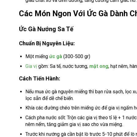
giàu chất xơ và dinh dưỡng, tăng cường cảm giác no.
Các Món Ngon Với Ức Gà Dành C
Ức Gà Nướng Sa Tế
Chuẩn Bị Nguyên Liệu:
Một miếng
ức gà
(300-500 gr)
Gia vị
gồm: Sa tế, nước tương,
mật ong
, hạt nêm, hàn
Cách Tiến Hành:
Nếu mua ức gà nguyên miếng thì bạn rửa sạch, lọc xư
lọc sẵn để dễ chế biến.
Khía các đường chéo trên miếng ức để gia vị ngấm hơ
Cách pha nước sốt: Trộn các gia vị theo tỉ lệ + 1 nư
nêm nếm, tăng giảm gia vị sao cho vừa miệng.
Trước khi nướng gà cần bật lò trước 5-10 phút để lò