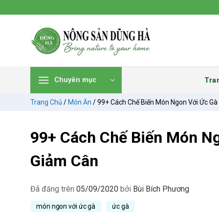
Chuyển
đến
nội
dung
Tra
Chuyên mục
Trang Chủ
/
Món Ăn
/
99+ Cách Chế Biến Món Ngon Với Ức Gà
99+ Cách Chế Biến Món N
Giảm Cân
Đã đăng trên
05/09/2020
bởi
Bùi Bích Phương
món ngon với ức gà
ức gà