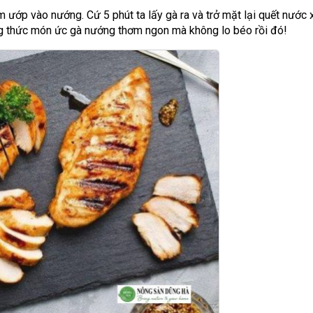
ướp vào nướng. Cứ 5 phút ta lấy gà ra và trở mặt lại quết nước x
ng thức món ức gà nướng thơm ngon mà không lo béo rồi đó!