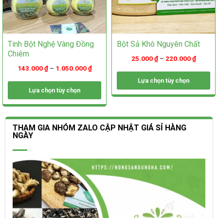
Tinh Bột Nghệ Vàng Đồng
Bột Sả Khô Nguyên Chất
Chiêm
25.000
₫
–
220.000
₫
143.000
₫
–
1.050.000
₫
Lựa chọn tùy chọn
Lựa chọn tùy chọn
Sản
phẩm
Sản
này
phẩm
có
này
THAM GIA NHÓM ZALO CẬP NHẬT GIÁ SỈ HÀNG
nhiều
có
NGÀY
biến
nhiều
thể.
biến
Các
thể.
tùy
Các
chọn
tùy
có
chọn
thể
có
được
thể
chọn
được