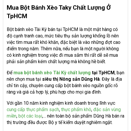
Mua Bột Bánh Xèo Taky Chất Lượng Ở
TpHCM
Bột bánh xèo Tài Ký bán tại TpHCM là một mặt hàng có
độ cạnh tranh cao, mức tiêu thụ sản lượng khổng lồ nên
việc tìm mua rất khó khăn, đặc biệt là vào những đợt cao
điểm trong năm. Thêm nữa, nếu bạn là một người không
có kinh nghiệm trong việc đi mua sắm thì rất dễ sẽ mua
phải sản phẩm kém chất lượng mà không hề biết.
Để
mua bột bánh xèo Tài Kỳ chất lượng
tại TpHCM
, bạn
nên chọn mua tại
siêu thị Nông sản Dũng Hà
. Đây là địa
chỉ tin cậy, chuyên cung cấp bột bánh xèo nguồn gốc rõ
ràng và giá cả hợp lý, phù hợp cho mọi gia đình.
Với gần 10 năm kinh nghiệm kinh doanh trong lĩnh vực
cung cấp thực phẩm sạch
,
thực phẩm khô
,
đặc sản vùng
miền
,
bột các loại
,… nên toàn bộ sản phẩm Dũng Hà bán ra
thị trường đều được Bộ y tế kiểm duyệt nghiêm ngặt.