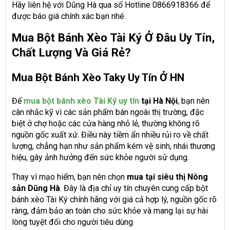
Hãy liên hệ với Dũng Hà qua số Hotline 0866918366 để
được báo giá chính xác bạn nhé.
Mua Bột Bánh Xèo Tài Ký Ở Đâu Uy Tín,
Chất Lượng Và Giá Rẻ?
Mua Bột Bánh Xèo Taky Uy Tín Ở HN
Để
mua bột bánh xèo Tài Ký uy tín
tại Hà Nội
, bạn nên
cân nhắc kỹ vì các sản phẩm bán ngoài thị trường, đặc
biệt ở chợ hoặc các cửa hàng nhỏ lẻ, thường không rõ
nguồn gốc xuất xứ. Điều này tiềm ẩn nhiều rủi ro về chất
lượng, chẳng hạn như sản phẩm kém vệ sinh, nhái thương
hiệu, gây ảnh hưởng đến sức khỏe người sử dụng.
Thay vì mạo hiểm, bạn nên chọn
mua tại siêu thị Nông
sản Dũng Hà
. Đây là địa chỉ uy tín chuyên cung cấp bột
bánh xèo Tài Ký chính hãng với giá cả hợp lý, nguồn gốc rõ
ràng, đảm bảo an toàn cho sức khỏe và mang lại sự hài
lòng tuyệt đối cho người tiêu dùng