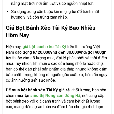
nắng mặt trời, nơi ẩm ướt và có nguồn nhiệt lớn.
Sử dụng xong cần buộc kín miệng túi để tránh mất
hương vị và côn trùng xâm nhập.
Giá Bột Bánh Xèo Tài Ký Bao Nhiêu
Hôm Nay
Hiện nay,
giá bột bánh xèo Tài Ký
trên thị trường Việt
Nam dao động từ
20.000vnđ đến 30.000vnđ/gói 400gr
tùy thuộc vào số lượng mua, đại lý phân phối và thời điểm
mua. Tuy nhiên, khi mua ở các cửa hàng nhỏ lẻ hoặc chợ,
bạn có thể gặp phải sản phẩm giá thấp nhưng không đảm
bảo chất lượng, không rõ nguồn gốc xuất xứ, tiềm ẩn nguy
cơ ảnh hưởng đến sức khỏe.
Để
mua bột bánh xèo Tài Ký giá rẻ
, chất lượng, bạn nên
chọn
mua tại
siêu thị Nông sản Dũng Hà
, nơi cung cấp
bột bánh xèo với giá cạnh tranh và cam kết chất lượng
cao, mang đến sự an toàn và đảm bảo cho gia đình bạn.