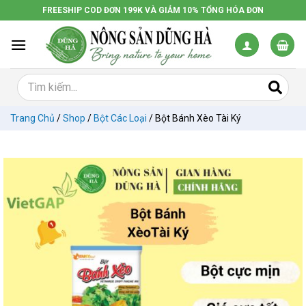
Chuyển
FREESHIP COD ĐƠN 199K VÀ GIẢM 10% TỔNG HÓA ĐƠN
đến
nội
dung
Trang Chủ
/
Shop
/
Bột Các Loại
/
Bột Bánh Xèo Tài Ký