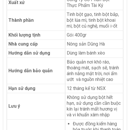
Xuất xứ
Thực Phẩm Tài Ký
Tinh bột gạo, tinh bột bắp,
Thành phần
bột lúa mì, tinh bột khoai
mì, bột củ nghệ, muối i-ốt
Khối lượng tịnh
Gói 400gr
Nhà cung cấp
Nông sản Dũng Hà
Hướng dẫn sử dụng
Dùng làm bánh xèo
Bảo quản nơi khô ráo,
thoáng mát, sạch sẽ, tránh
Hướng dẫn bảo quản
ánh nắng mặt trời, nơi ẩm
ướt và nguồn nhiệt cao
Hạn sử dụng
12 tháng kể từ NSX
Không sử dụng bột hết
hạn, sử dụng cần cần buộc
Lưu ý
kín lại tránh mất hương vị
và vi khuẩn xâm nhập
Được đồng kiểm hàng
hóa trước khi thanh toán