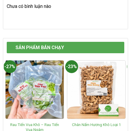
Chưa có bình luận nào
SẢN PHẨM BÁN CHẠY
-27%
-23%
-
Rau Tiến Vua Khô – Rau Tiến
Chân Nấm Hương Khô Loại 1
Vua Ngâm