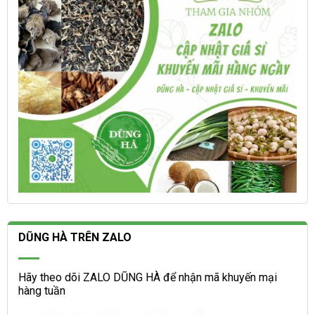
trên
chọn
trang
trên
sản
trang
phẩm
sản
phẩm
DŨNG HÀ TRÊN ZALO
Hãy theo dõi ZALO DŨNG HÀ để nhận mã khuyến mại
hàng tuần