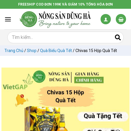
Chuyển
FREESHIP COD ĐƠN 199K VÀ GIẢM 10% TỔNG HÓA ĐƠN
đến
nội
dung
Trang Chủ
/
Shop
/
Quà Biếu Quà Tết
/
Chivas 15 Hộp Quà Tết