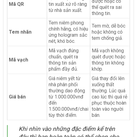
được hoặc có
Mã QR
tin xuất xứ rõ ràng
thể quét ra sai
từ nhà sản xuất.
thông tin.
Tem niêm phong
Tem mờ, dễ bóc
chính hãng, có hiệu
Tem nhãn
hoặc không có
ứng hologram sắc
tem chống giả.
nét, khó bóc.
Mã vạch đúng
Mã vạch không
chuẩn, quét ra
quét được hoặc
Mã vạch
thông tin sản
thông tin không
phẩm đầy đủ.
khớp.
Giá niêm yết từ
Giá thay đổi lên
nhà phân phối
xuống thất
thường dao động
thường. Lúc quá
Giá bán
từ 1.000.000vnđ
cao lúc thì quá rẻ
đến
phục thuộc hoàn
1.500.000vnđ/chai
toàn vào người
tùy thời điểm.
bán.
Khi nhìn vào những đặc điểm kể trên
đây thì bạn hoàn toàn có thể chọn cho