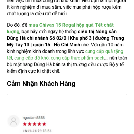
nên việc tìm mua cũng rất khó khăn. Nếu bạn là một người
ít kinh nghiệm đi mua sắm, việc mua phải hộp rượu kém
chất lượng là điều rất dễ hiểu.
Do đó, để
mua Chivas 15 Regal hộp quà Tết chất
lượng
, bạn hãy đến ngay hệ thống
siêu thị Nông sản
Dũng Hà chi nhánh Số 02/B | Khu phố 3 | đường Trung
Mỹ Tây 13 | quận 15 | Hồ Chí Minh
nhé. Với gần 10 năm
kinh nghiệm kinh doanh trong lĩnh vực
cung cấp quà tặng
tết
,
cung cấp đồ khô
,
cung cấp thực phẩm sạch
,… nên toàn
bộ mặt hàng Dũng Hà bán ra thị trường đều được Bộ y tế
kiểm định cực kì chặt chẽ.
Cảm Nhận Khách Hàng