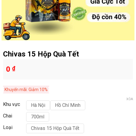
Chivas 15 Hộp Quà Tết
0
₫
Khuyến mãi: Giảm 10%
XÓA
Khu vực
Hà Nội
Hồ Chí Minh
Chai
700ml
Loại
Chivas 15 Hộp Quà Tết