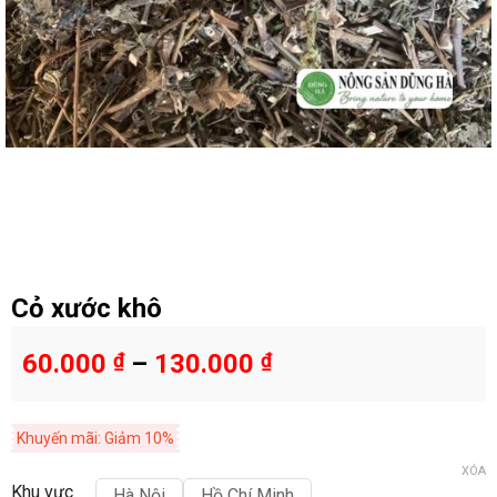
Cỏ xước khô
60.000
₫
–
130.000
₫
Khuyến mãi: Giảm 10%
XÓA
Khu vực
Hà Nội
Hồ Chí Minh