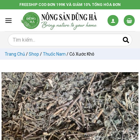
Chuyển
FREESHIP COD ĐƠN 199K VÀ GIẢM 10% TỔNG HÓA ĐƠN
đến
nội
dung
Trang Chủ
/
Shop
/
Thuốc Nam
/
Cỏ Xước Khô