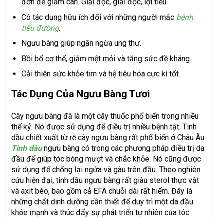
đơn để giảm cân. Giải độc, giải độc, lợi tiểu.
Có tác dụng hữu ích đối với những người mắc
bệnh
tiểu đường
.
Ngưu bàng giúp ngăn ngừa ung thư.
Bồi bổ cơ thể, giảm mệt mỏi và tăng sức đề kháng.
Cải thiện sức khỏe tim và hệ tiêu hóa cực kì tốt.
Tác Dụng Của Ngưu Bàng Tươi
Cây ngưu bàng đã là một cây thuốc phổ biến trong nhiều
thế kỷ. Nó được sử dụng để điều trị nhiều bệnh tật. Tinh
dầu chiết xuất từ ​​rễ cây ngưu bàng rất phổ biến ở Châu Âu.
Tinh dầu
ngưu bàng có trong các phương pháp điều trị da
đầu để giúp tóc bóng mượt và chắc khỏe. Nó cũng được
sử dụng để chống lại ngứa và gàu trên đầu. Theo nghiên
cứu hiện đại, tinh dầu ngưu bàng rất giàu sterol thực vật
và axit béo, bao gồm cả EFA chuỗi dài rất hiếm. Đây là
những chất dinh dưỡng cần thiết để duy trì một da đầu
khỏe mạnh và thúc đẩy sự phát triển tự nhiên của tóc.