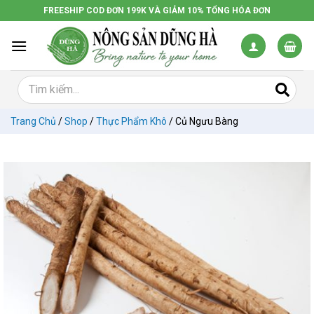
Chuyển
FREESHIP COD ĐƠN 199K VÀ GIẢM 10% TỔNG HÓA ĐƠN
đến
nội
dung
Trang Chủ
/
Shop
/
Thực Phẩm Khô
/
Củ Ngưu Bàng