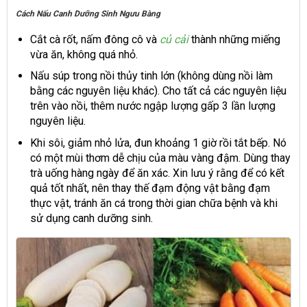
Cách Nấu Canh Dưỡng Sinh Ngưu Bàng
Cắt cà rốt, nấm đông cô và
củ cải
thành những miếng
vừa ăn, không quá nhỏ.
Nấu súp trong nồi thủy tinh lớn (không dùng nồi làm
bằng các nguyên liệu khác). Cho tất cả các nguyên liệu
trên vào nồi, thêm nước ngập lượng gấp 3 lần lượng
nguyên liệu.
Khi sôi, giảm nhỏ lửa, đun khoảng 1 giờ rồi tắt bếp. Nó
có một mùi thơm dễ chịu của màu vàng đậm. Dùng thay
trà uống hàng ngày để ăn xác. Xin lưu ý rằng để có kết
quả tốt nhất, nên thay thế đạm động vật bằng đạm
thực vật, tránh ăn cá trong thời gian chữa bệnh và khi
sử dụng canh dưỡng sinh.