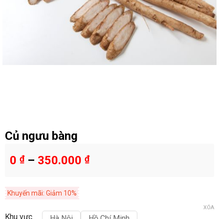
Củ ngưu bàng
0
₫
–
350.000
₫
Khuyến mãi: Giảm 10%
XÓA
Khu vực
Hà Nội
Hồ Chí Minh