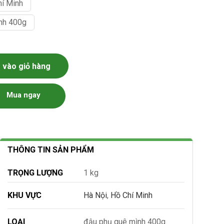
hí Minh
nh 400g
vào giỏ hàng
Mua ngay
THÔNG TIN SẢN PHẨM
TRỌNG LƯỢNG
1 kg
KHU VỰC
Hà Nội
,
Hồ Chí Minh
LOẠI
đậu phụ quê mình 400g