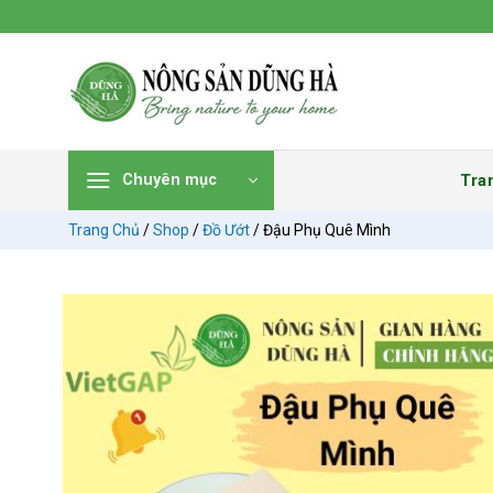
Chuyển
đến
nội
dung
Tra
Chuyên mục
Trang Chủ
/
Shop
/
Đồ Ướt
/
Đậu Phụ Quê Mình