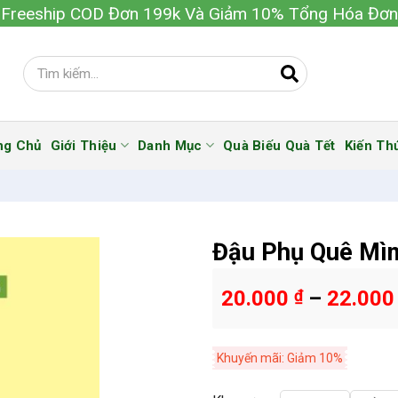
Freeship COD Đơn 199k Và Giảm 10% Tổng Hóa Đơn
ng Chủ
Giới Thiệu
Danh Mục
Quà Biếu Quà Tết
Kiến Th
Đậu Phụ Quê Mì
20.000
₫
–
22.00
Khuyến mãi: Giảm 10%