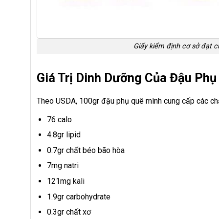
Giấy kiểm định cơ sở đạt 
Giá Trị Dinh Dưỡng Của Đậu Phụ
Theo USDA, 100gr đậu phụ quê mình cung cấp các ch
76 calo
4.8gr lipid
0.7gr chất béo bão hòa
7mg natri
121mg kali
1.9gr carbohydrate
0.3gr chất xơ