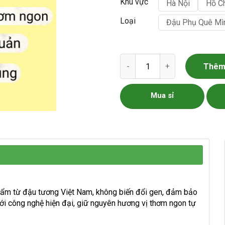
Khu vực
Hà Nội
Hồ C
Loại
Đậu Phụ Quê Mì
Đậu Phụ Quê Mình số lượng
Thêm 
Mua sỉ
ẩm từ đậu tương Việt Nam, không biến đổi gen, đảm bảo
ới công nghệ hiện đại, giữ nguyên hương vị thơm ngon tự